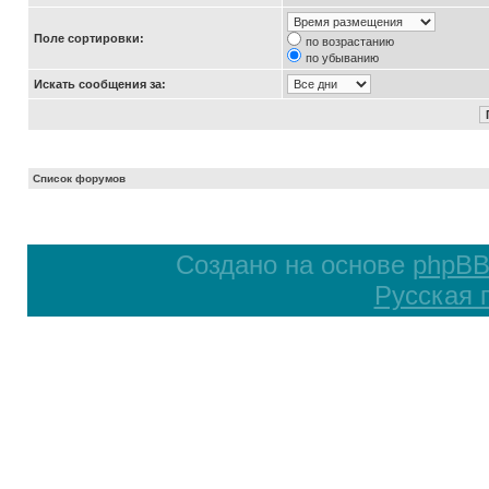
Поле сортировки:
по возрастанию
по убыванию
Искать сообщения за:
Список форумов
Создано на основе
phpB
Русская 