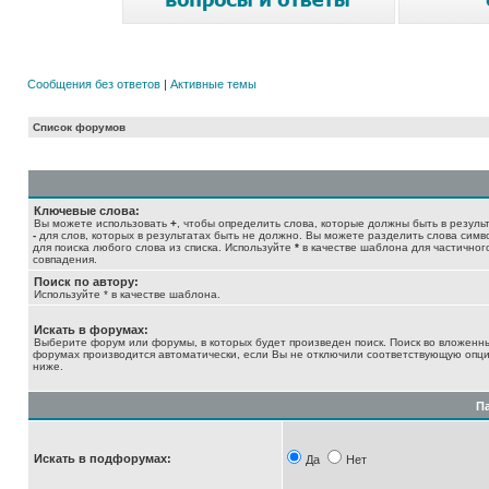
Сообщения без ответов
|
Активные темы
Список форумов
Ключевые слова:
Вы можете использовать
+
, чтобы определить слова, которые должны быть в результ
-
для слов, которых в результатах быть не должно. Вы можете разделить слова сим
для поиска любого слова из списка. Используйте
*
в качестве шаблона для частичног
совпадения.
Поиск по автору:
Используйте * в качестве шаблона.
Искать в форумах:
Выберите форум или форумы, в которых будет произведен поиск. Поиск во вложенн
форумах производится автоматически, если Вы не отключили соответствующую опц
ниже.
П
Искать в подфорумах:
Да
Нет