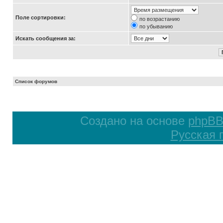
Поле сортировки:
по возрастанию
по убыванию
Искать сообщения за:
Список форумов
Создано на основе
phpB
Русская 