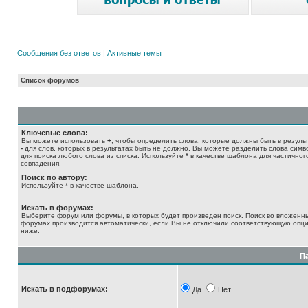
Сообщения без ответов
|
Активные темы
Список форумов
Ключевые слова:
Вы можете использовать
+
, чтобы определить слова, которые должны быть в результ
-
для слов, которых в результатах быть не должно. Вы можете разделить слова сим
для поиска любого слова из списка. Используйте
*
в качестве шаблона для частичног
совпадения.
Поиск по автору:
Используйте * в качестве шаблона.
Искать в форумах:
Выберите форум или форумы, в которых будет произведен поиск. Поиск во вложенн
форумах производится автоматически, если Вы не отключили соответствующую опц
ниже.
П
Искать в подфорумах:
Да
Нет