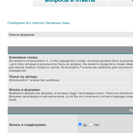
Сообщения без ответов
|
Активные темы
Список форумов
Ключевые слова:
Вы можете использовать
+
, чтобы определить слова, которые должны быть в результ
-
для слов, которых в результатах быть не должно. Вы можете разделить слова сим
для поиска любого слова из списка. Используйте
*
в качестве шаблона для частичног
совпадения.
Поиск по автору:
Используйте * в качестве шаблона.
Искать в форумах:
Выберите форум или форумы, в которых будет произведен поиск. Поиск во вложенн
форумах производится автоматически, если Вы не отключили соответствующую опц
ниже.
П
Искать в подфорумах:
Да
Нет