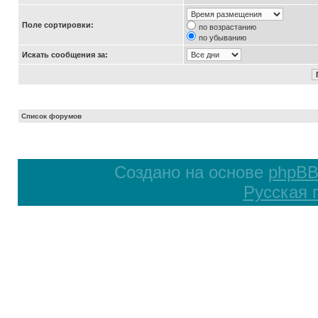
Поле сортировки:
по возрастанию
по убыванию
Искать сообщения за:
Список форумов
Создано на основе
phpB
Русская 