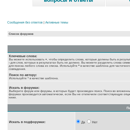
Сообщения без ответов
|
Активные темы
Список форумов
Ключевые слова:
Вы можете использовать
+
, чтобы определить слова, которые должны быть в результ
-
для слов, которых в результатах быть не должно. Вы можете разделить слова сим
для поиска любого слова из списка. Используйте
*
в качестве шаблона для частичног
совпадения.
Поиск по автору:
Используйте * в качестве шаблона.
Искать в форумах:
Выберите форум или форумы, в которых будет произведен поиск. Поиск во вложенн
форумах производится автоматически, если Вы не отключили соответствующую опц
ниже.
П
Искать в подфорумах:
Да
Нет