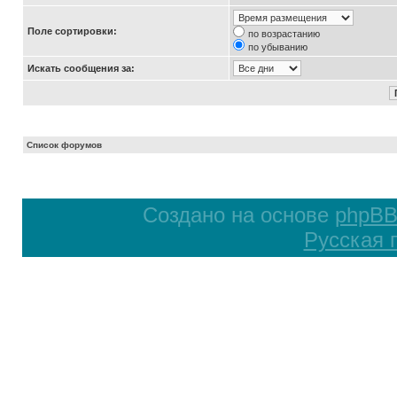
Поле сортировки:
по возрастанию
по убыванию
Искать сообщения за:
Список форумов
Создано на основе
phpB
Русская 