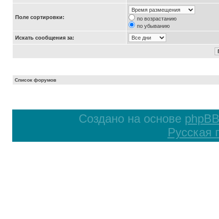
Поле сортировки:
по возрастанию
по убыванию
Искать сообщения за:
Список форумов
Создано на основе
phpB
Русская 