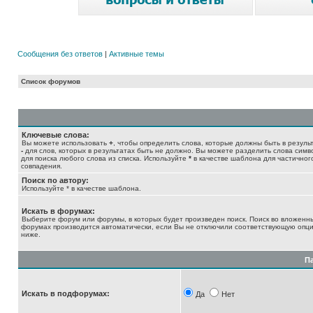
Сообщения без ответов
|
Активные темы
Список форумов
Ключевые слова:
Вы можете использовать
+
, чтобы определить слова, которые должны быть в результ
-
для слов, которых в результатах быть не должно. Вы можете разделить слова сим
для поиска любого слова из списка. Используйте
*
в качестве шаблона для частичног
совпадения.
Поиск по автору:
Используйте * в качестве шаблона.
Искать в форумах:
Выберите форум или форумы, в которых будет произведен поиск. Поиск во вложенн
форумах производится автоматически, если Вы не отключили соответствующую опц
ниже.
П
Искать в подфорумах:
Да
Нет