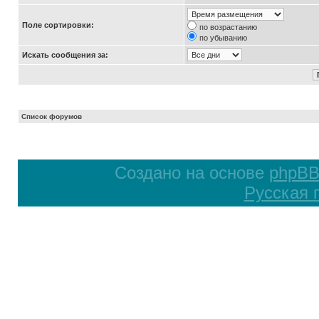
Поле сортировки:
по возрастанию
по убыванию
Искать сообщения за:
Список форумов
Создано на основе
phpB
Русская 