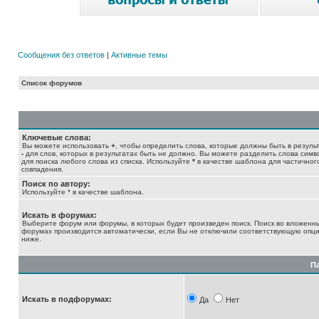
Сообщения без ответов
|
Активные темы
Список форумов
Ключевые слова:
Вы можете использовать
+
, чтобы определить слова, которые должны быть в результ
-
для слов, которых в результатах быть не должно. Вы можете разделить слова сим
для поиска любого слова из списка. Используйте
*
в качестве шаблона для частичног
совпадения.
Поиск по автору:
Используйте * в качестве шаблона.
Искать в форумах:
Выберите форум или форумы, в которых будет произведен поиск. Поиск во вложенн
форумах производится автоматически, если Вы не отключили соответствующую опц
ниже.
П
Искать в подфорумах:
Да
Нет