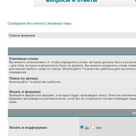
Сообщения без ответов
|
Активные темы
Список форумов
Ключевые слова:
Вы можете использовать
+
, чтобы определить слова, которые должны быть в результ
-
для слов, которых в результатах быть не должно. Вы можете разделить слова сим
для поиска любого слова из списка. Используйте
*
в качестве шаблона для частичног
совпадения.
Поиск по автору:
Используйте * в качестве шаблона.
Искать в форумах:
Выберите форум или форумы, в которых будет произведен поиск. Поиск во вложенн
форумах производится автоматически, если Вы не отключили соответствующую опц
ниже.
П
Искать в подфорумах:
Да
Нет