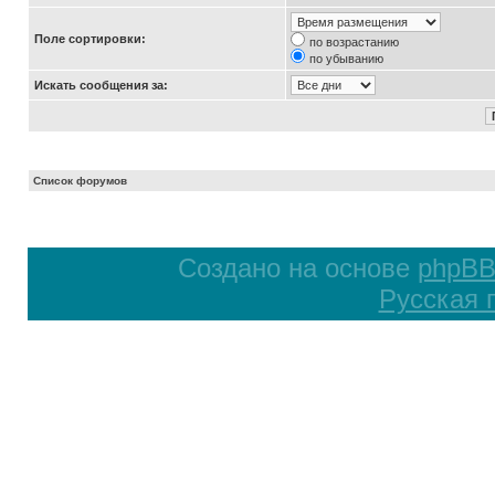
Поле сортировки:
по возрастанию
по убыванию
Искать сообщения за:
Список форумов
Создано на основе
phpB
Русская 