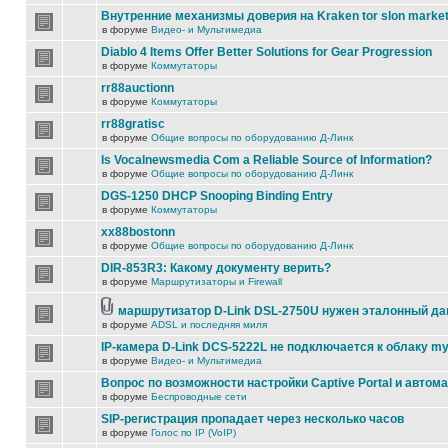
Внутренние механизмы доверия на Kraken tor slon marke
в форуме
Видео- и Мультимедиа
Diablo 4 Items Offer Better Solutions for Gear Progression
в форуме
Коммутаторы
rr88auctionn
в форуме
Коммутаторы
rr88gratisc
в форуме
Общие вопросы по оборудованию Д-Линк
Is Vocalnewsmedia Com a Reliable Source of Information?
в форуме
Общие вопросы по оборудованию Д-Линк
DGS-1250 DHCP Snooping Binding Entry
в форуме
Коммутаторы
xx88bostonn
в форуме
Общие вопросы по оборудованию Д-Линк
DIR-853R3: Какому документу верить?
в форуме
Маршрутизаторы и Firewall
маршрутизатор D-Link DSL-2750U нужен эталонный д
в форуме
ADSL и последняя миля
IP-камера D-Link DCS-5222L не подключается к облаку my
в форуме
Видео- и Мультимедиа
Вопрос по возможности настройки Captive Portal и автом
в форуме
Беспроводные сети
SIP-регистрация пропадает через несколько часов
в форуме
Голос по IP (VoIP)