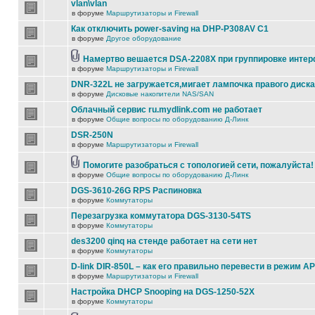
vlan\vlan
в форуме
Маршрутизаторы и Firewall
Как отключить power-saving на DHP-P308AV C1
в форуме
Другое оборудование
Намертво вешается DSA-2208X при группировке инте
в форуме
Маршрутизаторы и Firewall
DNR-322L не загружается,мигает лампочка правого диска
в форуме
Дисковые накопители NAS/SAN
Облачный сервис ru.mydlink.com не работает
в форуме
Общие вопросы по оборудованию Д-Линк
DSR-250N
в форуме
Маршрутизаторы и Firewall
Помогите разобраться с топологией сети, пожалуйста!
в форуме
Общие вопросы по оборудованию Д-Линк
DGS-3610-26G RPS Распиновка
в форуме
Коммутаторы
Перезагрузка коммутатора DGS-3130-54TS
в форуме
Коммутаторы
des3200 qinq на стенде работает на сети нет
в форуме
Коммутаторы
D-link DIR-850L – как его правильно перевести в режим AP
в форуме
Маршрутизаторы и Firewall
Настройка DHCP Snooping на DGS-1250-52X
в форуме
Коммутаторы