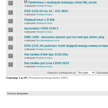
Проблемы с выводом команды show fdb, шлюк
в форуме
Коммутаторы
DGS-1210-24 rev A1 - ACL MAC
в форуме
Коммутаторы
Первый опыт с D-link
в форуме
Коммутаторы
мультикаст DGS-3130-3
в форуме
Коммутаторы
DWC-1000 - внезапно пропал доступ web gui, telnet, ping
в форуме
Беспроводные сети
DGS-1210. Не работает trunk (tagged) между коммутатора
в форуме
Коммутаторы
Настройка d-link dgs-3130-54ts
в форуме
Коммутаторы
Настройка доступа к DGS-3610
в форуме
Коммутаторы
Показать сообщения за:
Сортирова
Страница
1
из
20
[ Результатов поиска более 1000 ]
Список форумов