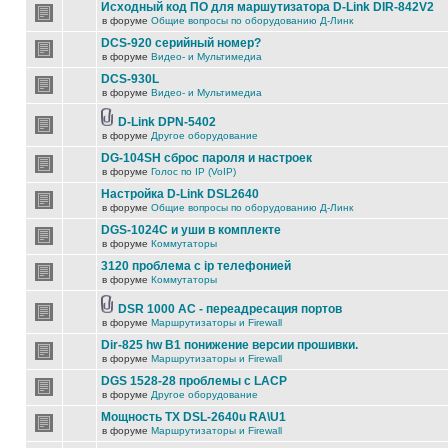
Исходный код ПО для маршутизатора D-Link DIR-842V2
в форуме
Общие вопросы по оборудованию Д-Линк
DCS-920 серийный номер?
в форуме
Видео- и Мультимедиа
DCS-930L
в форуме
Видео- и Мультимедиа
D-Link DPN-5402
в форуме
Другое оборудование
DG-104SH сброс пароля и настроек
в форуме
Голос по IP (VoIP)
Настройка D-Link DSL2640
в форуме
Общие вопросы по оборудованию Д-Линк
DGS-1024C и уши в комплекте
в форуме
Коммутаторы
3120 проблема с ip телефонией
в форуме
Коммутаторы
DSR 1000 AC - переадресация портов
в форуме
Маршрутизаторы и Firewall
Dir-825 hw B1 понижение версии прошивки.
в форуме
Маршрутизаторы и Firewall
DGS 1528-28 проблемы с LACP
в форуме
Другое оборудование
Мощность TX DSL-2640u RA\U1
в форуме
Маршрутизаторы и Firewall