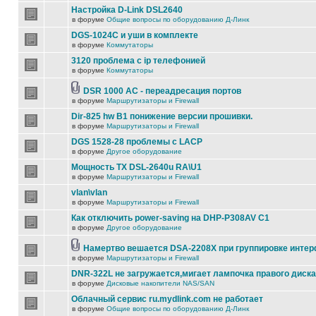
Настройка D-Link DSL2640
в форуме
Общие вопросы по оборудованию Д-Линк
DGS-1024C и уши в комплекте
в форуме
Коммутаторы
3120 проблема с ip телефонией
в форуме
Коммутаторы
DSR 1000 AC - переадресация портов
в форуме
Маршрутизаторы и Firewall
Dir-825 hw B1 понижение версии прошивки.
в форуме
Маршрутизаторы и Firewall
DGS 1528-28 проблемы с LACP
в форуме
Другое оборудование
Мощность TX DSL-2640u RA\U1
в форуме
Маршрутизаторы и Firewall
vlan\vlan
в форуме
Маршрутизаторы и Firewall
Как отключить power-saving на DHP-P308AV C1
в форуме
Другое оборудование
Намертво вешается DSA-2208X при группировке инте
в форуме
Маршрутизаторы и Firewall
DNR-322L не загружается,мигает лампочка правого диска
в форуме
Дисковые накопители NAS/SAN
Облачный сервис ru.mydlink.com не работает
в форуме
Общие вопросы по оборудованию Д-Линк