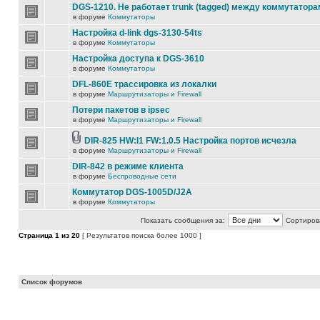
DGS-1210. Не работает trunk (tagged) между коммутатора
в форуме
Коммутаторы
Настройка d-link dgs-3130-54ts
в форуме
Коммутаторы
Настройка доступа к DGS-3610
в форуме
Коммутаторы
DFL-860E трассировка из локалки
в форуме
Маршрутизаторы и Firewall
Потери пакетов в ipsec
в форуме
Маршрутизаторы и Firewall
DIR-825 HW:I1 FW:1.0.5 Настройка портов исчезла
в форуме
Маршрутизаторы и Firewall
DIR-842 в режиме клиента
в форуме
Беспроводные сети
Коммутатор DGS-1005D/J2A
в форуме
Коммутаторы
Показать сообщения за:
Сортирова
Страница
1
из
20
[ Результатов поиска более 1000 ]
Список форумов