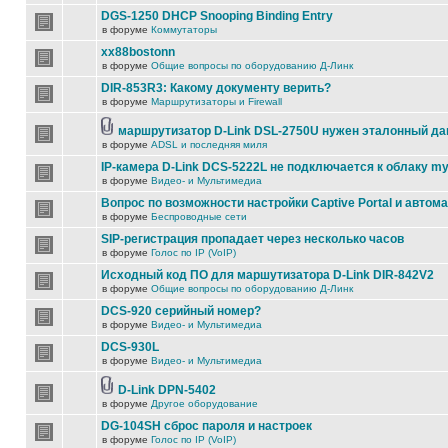
DGS-1250 DHCP Snooping Binding Entry
в форуме
Коммутаторы
xx88bostonn
в форуме
Общие вопросы по оборудованию Д-Линк
DIR-853R3: Какому документу верить?
в форуме
Маршрутизаторы и Firewall
маршрутизатор D-Link DSL-2750U нужен эталонный д
в форуме
ADSL и последняя миля
IP-камера D-Link DCS-5222L не подключается к облаку my
в форуме
Видео- и Мультимедиа
Вопрос по возможности настройки Captive Portal и автом
в форуме
Беспроводные сети
SIP-регистрация пропадает через несколько часов
в форуме
Голос по IP (VoIP)
Исходный код ПО для маршутизатора D-Link DIR-842V2
в форуме
Общие вопросы по оборудованию Д-Линк
DCS-920 серийный номер?
в форуме
Видео- и Мультимедиа
DCS-930L
в форуме
Видео- и Мультимедиа
D-Link DPN-5402
в форуме
Другое оборудование
DG-104SH сброс пароля и настроек
в форуме
Голос по IP (VoIP)