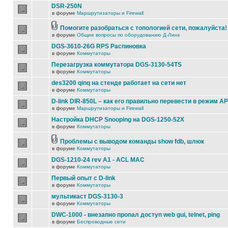
DSR-250N
в форуме
Маршрутизаторы и Firewall
Помогите разобраться с топологией сети, пожалуйста!
в форуме
Общие вопросы по оборудованию Д-Линк
DGS-3610-26G RPS Распиновка
в форуме
Коммутаторы
Перезагрузка коммутатора DGS-3130-54TS
в форуме
Коммутаторы
des3200 qinq на стенде работает на сети нет
в форуме
Коммутаторы
D-link DIR-850L – как его правильно перевести в режим AP
в форуме
Маршрутизаторы и Firewall
Настройка DHCP Snooping на DGS-1250-52X
в форуме
Коммутаторы
Проблемы с выводом команды show fdb, шлюк
в форуме
Коммутаторы
DGS-1210-24 rev A1 - ACL MAC
в форуме
Коммутаторы
Первый опыт с D-link
в форуме
Коммутаторы
мультикаст DGS-3130-3
в форуме
Коммутаторы
DWC-1000 - внезапно пропал доступ web gui, telnet, ping
в форуме
Беспроводные сети