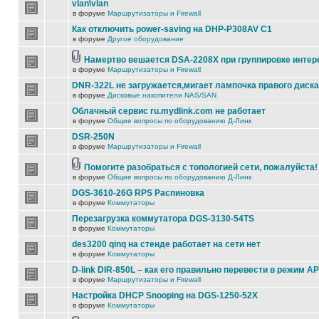
vlan\vlan
в форуме
Маршрутизаторы и Firewall
Как отключить power-saving на DHP-P308AV C1
в форуме
Другое оборудование
Намертво вешается DSA-2208X при группировке инте
в форуме
Маршрутизаторы и Firewall
DNR-322L не загружается,мигает лампочка правого диска
в форуме
Дисковые накопители NAS/SAN
Облачный сервис ru.mydlink.com не работает
в форуме
Общие вопросы по оборудованию Д-Линк
DSR-250N
в форуме
Маршрутизаторы и Firewall
Помогите разобраться с топологией сети, пожалуйста!
в форуме
Общие вопросы по оборудованию Д-Линк
DGS-3610-26G RPS Распиновка
в форуме
Коммутаторы
Перезагрузка коммутатора DGS-3130-54TS
в форуме
Коммутаторы
des3200 qinq на стенде работает на сети нет
в форуме
Коммутаторы
D-link DIR-850L – как его правильно перевести в режим AP
в форуме
Маршрутизаторы и Firewall
Настройка DHCP Snooping на DGS-1250-52X
в форуме
Коммутаторы