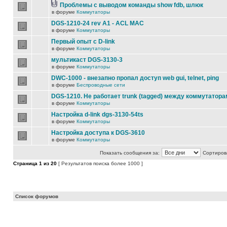
Проблемы с выводом команды show fdb, шлюк
в форуме
Коммутаторы
DGS-1210-24 rev A1 - ACL MAC
в форуме
Коммутаторы
Первый опыт с D-link
в форуме
Коммутаторы
мультикаст DGS-3130-3
в форуме
Коммутаторы
DWC-1000 - внезапно пропал доступ web gui, telnet, ping
в форуме
Беспроводные сети
DGS-1210. Не работает trunk (tagged) между коммутатора
в форуме
Коммутаторы
Настройка d-link dgs-3130-54ts
в форуме
Коммутаторы
Настройка доступа к DGS-3610
в форуме
Коммутаторы
Показать сообщения за:
Сортирова
Страница
1
из
20
[ Результатов поиска более 1000 ]
Список форумов