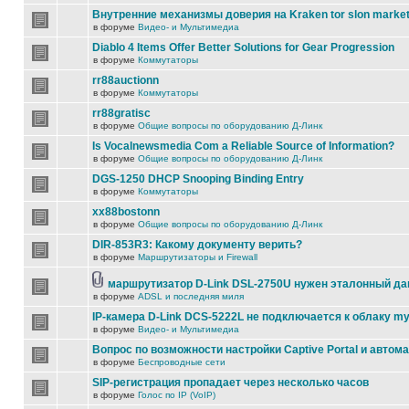
Внутренние механизмы доверия на Kraken tor slon marke
в форуме
Видео- и Мультимедиа
Diablo 4 Items Offer Better Solutions for Gear Progression
в форуме
Коммутаторы
rr88auctionn
в форуме
Коммутаторы
rr88gratisc
в форуме
Общие вопросы по оборудованию Д-Линк
Is Vocalnewsmedia Com a Reliable Source of Information?
в форуме
Общие вопросы по оборудованию Д-Линк
DGS-1250 DHCP Snooping Binding Entry
в форуме
Коммутаторы
xx88bostonn
в форуме
Общие вопросы по оборудованию Д-Линк
DIR-853R3: Какому документу верить?
в форуме
Маршрутизаторы и Firewall
маршрутизатор D-Link DSL-2750U нужен эталонный д
в форуме
ADSL и последняя миля
IP-камера D-Link DCS-5222L не подключается к облаку my
в форуме
Видео- и Мультимедиа
Вопрос по возможности настройки Captive Portal и автом
в форуме
Беспроводные сети
SIP-регистрация пропадает через несколько часов
в форуме
Голос по IP (VoIP)