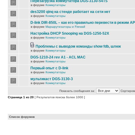
Перезагрузка коммутатора DGS-3130-54TS
в форуме
Коммутаторы
des3200 qinq на стенде работает на сети нет
в форуме
Коммутаторы
D-link DIR-850L – как его правильно перевести в режим AP
в форуме
Маршрутизаторы и Firewall
Настройка DHCP Snooping на DGS-1250-52X
в форуме
Коммутаторы
Проблемы с выводом команды show fdb, шлюк
в форуме
Коммутаторы
DGS-1210-24 rev A1 - ACL MAC
в форуме
Коммутаторы
Первый опыт с D-link
в форуме
Коммутаторы
мультикаст DGS-3130-3
в форуме
Коммутаторы
Показать сообщения за:
Сортирова
Страница
1
из
20
[ Результатов поиска более 1000 ]
Список форумов