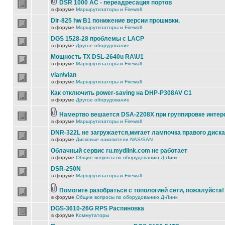
DSR 1000 AC - переадресация портов
в форуме
Маршрутизаторы и Firewall
Dir-825 hw B1 понижение версии прошивки.
в форуме
Маршрутизаторы и Firewall
DGS 1528-28 проблемы с LACP
в форуме
Другое оборудование
Мощность TX DSL-2640u RA\U1
в форуме
Маршрутизаторы и Firewall
vlan\vlan
в форуме
Маршрутизаторы и Firewall
Как отключить power-saving на DHP-P308AV C1
в форуме
Другое оборудование
Намертво вешается DSA-2208X при группировке инте
в форуме
Маршрутизаторы и Firewall
DNR-322L не загружается,мигает лампочка правого диска
в форуме
Дисковые накопители NAS/SAN
Облачный сервис ru.mydlink.com не работает
в форуме
Общие вопросы по оборудованию Д-Линк
DSR-250N
в форуме
Маршрутизаторы и Firewall
Помогите разобраться с топологией сети, пожалуйста!
в форуме
Общие вопросы по оборудованию Д-Линк
DGS-3610-26G RPS Распиновка
в форуме
Коммутаторы