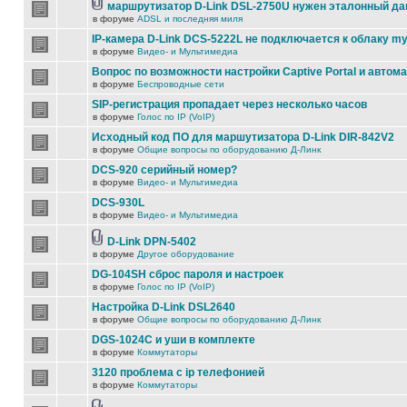
маршрутизатор D-Link DSL-2750U нужен эталонный д
в форуме
ADSL и последняя миля
IP-камера D-Link DCS-5222L не подключается к облаку my
в форуме
Видео- и Мультимедиа
Вопрос по возможности настройки Captive Portal и автом
в форуме
Беспроводные сети
SIP-регистрация пропадает через несколько часов
в форуме
Голос по IP (VoIP)
Исходный код ПО для маршутизатора D-Link DIR-842V2
в форуме
Общие вопросы по оборудованию Д-Линк
DCS-920 серийный номер?
в форуме
Видео- и Мультимедиа
DCS-930L
в форуме
Видео- и Мультимедиа
D-Link DPN-5402
в форуме
Другое оборудование
DG-104SH сброс пароля и настроек
в форуме
Голос по IP (VoIP)
Настройка D-Link DSL2640
в форуме
Общие вопросы по оборудованию Д-Линк
DGS-1024C и уши в комплекте
в форуме
Коммутаторы
3120 проблема с ip телефонией
в форуме
Коммутаторы