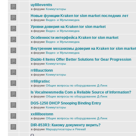
uy88eventts
в форуме
Коммутаторы
Новые функции Kraken tor slon market последних лет
в форуме
Видео- и Мультимедиа
Уровни доверия на Kraken tor slon market
в форуме
Видео- и Мультимедиа
Особенности интерфейса Kraken tor slon market
в форуме
Видео- и Мультимедиа
Внутренние механизмы доверия на Kraken tor slon marke
в форуме
Видео- и Мультимедиа
Diablo 4 Items Offer Better Solutions for Gear Progression
в форуме
Коммутаторы
rr88auctionn
в форуме
Коммутаторы
rr88gratisc
в форуме
Общие вопросы по оборудованию Д-Линк
Is Vocalnewsmedia Com a Reliable Source of Information?
в форуме
Общие вопросы по оборудованию Д-Линк
DGS-1250 DHCP Snooping Binding Entry
в форуме
Коммутаторы
xx88bostonn
в форуме
Общие вопросы по оборудованию Д-Линк
DIR-853R3: Какому документу верить?
в форуме
Маршрутизаторы и Firewall