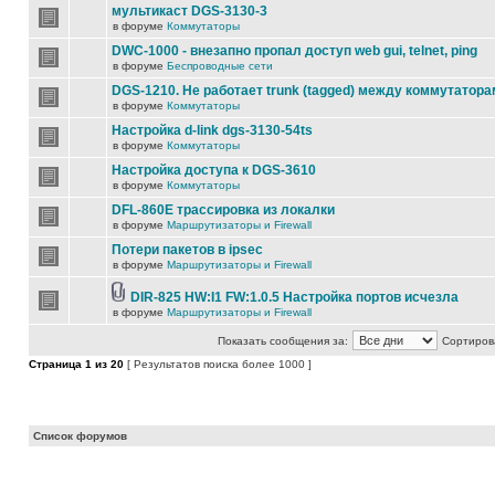
мультикаст DGS-3130-3
в форуме
Коммутаторы
DWC-1000 - внезапно пропал доступ web gui, telnet, ping
в форуме
Беспроводные сети
DGS-1210. Не работает trunk (tagged) между коммутатора
в форуме
Коммутаторы
Настройка d-link dgs-3130-54ts
в форуме
Коммутаторы
Настройка доступа к DGS-3610
в форуме
Коммутаторы
DFL-860E трассировка из локалки
в форуме
Маршрутизаторы и Firewall
Потери пакетов в ipsec
в форуме
Маршрутизаторы и Firewall
DIR-825 HW:I1 FW:1.0.5 Настройка портов исчезла
в форуме
Маршрутизаторы и Firewall
Показать сообщения за:
Сортирова
Страница
1
из
20
[ Результатов поиска более 1000 ]
Список форумов