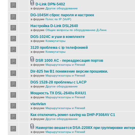
D-Link DPN-5402
в форуме
Другое оборудование
DG-104SH сброс пароля и настроек
в форуме
Голос по IP (VoIP)
Настройка D-Link DSL2640
в форуме
Общие вопросы по оборудованию Д-Линк
DGS-1024C и уши в комплекте
в форуме
Коммутаторы
3120 проблема с ip телефонией
в форуме
Коммутаторы
DSR 1000 AC - переадресация портов
в форуме
Маршрутизаторы и Firewall
Dir-825 hw B1 понижение версии прошивки.
в форуме
Маршрутизаторы и Firewall
DGS 1528-28 проблемы с LACP
в форуме
Другое оборудование
Мощность TX DSL-2640u RA\U1
в форуме
Маршрутизаторы и Firewall
vlan\vlan
в форуме
Маршрутизаторы и Firewall
Как отключить power-saving на DHP-P308AV C1
в форуме
Другое оборудование
Намертво вешается DSA-2208X при группировке инте
в форуме
Маршрутизаторы и Firewall