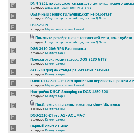
DNR-322L не загружается,мигает лампочка правого диска
в форуме
Дисковые накопители NAS/SAN
Облачный сервис ru.mydlink.com не работает
в форуме
Общие вопросы по оборудованию Д-Линк
DSR-250N
в форуме
Маршрутизаторы и Firewall
Помогите разобраться с топологией сети, пожалуйста!
в форуме
Общие вопросы по оборудованию Д-Линк
DGS-3610-26G RPS Распиновка
в форуме
Коммутаторы
Перезагрузка коммутатора DGS-3130-54TS
в форуме
Коммутаторы
des3200 qinq на стенде работает на сети нет
в форуме
Коммутаторы
D-link DIR-850L – как его правильно перевести в режим AP
в форуме
Маршрутизаторы и Firewall
Настройка DHCP Snooping на DGS-1250-52X
в форуме
Коммутаторы
Проблемы с выводом команды show fdb, шлюк
в форуме
Коммутаторы
DGS-1210-24 rev A1 - ACL MAC
в форуме
Коммутаторы
Первый опыт с D-link
в форуме
Коммутаторы