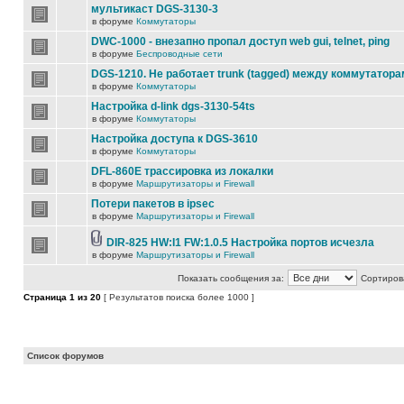
мультикаст DGS-3130-3
в форуме
Коммутаторы
DWC-1000 - внезапно пропал доступ web gui, telnet, ping
в форуме
Беспроводные сети
DGS-1210. Не работает trunk (tagged) между коммутатора
в форуме
Коммутаторы
Настройка d-link dgs-3130-54ts
в форуме
Коммутаторы
Настройка доступа к DGS-3610
в форуме
Коммутаторы
DFL-860E трассировка из локалки
в форуме
Маршрутизаторы и Firewall
Потери пакетов в ipsec
в форуме
Маршрутизаторы и Firewall
DIR-825 HW:I1 FW:1.0.5 Настройка портов исчезла
в форуме
Маршрутизаторы и Firewall
Показать сообщения за:
Сортирова
Страница
1
из
20
[ Результатов поиска более 1000 ]
Список форумов