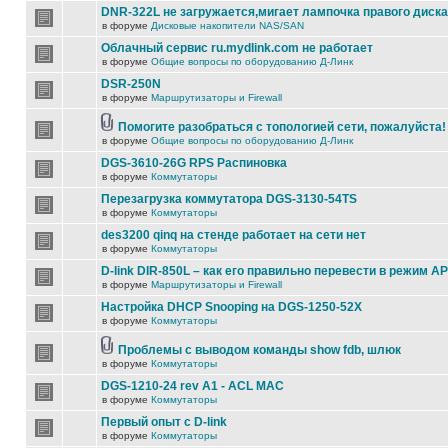
DNR-322L не загружается,мигает лампочка правого диска
в форуме
Дисковые накопители NAS/SAN
Облачный сервис ru.mydlink.com не работает
в форуме
Общие вопросы по оборудованию Д-Линк
DSR-250N
в форуме
Маршрутизаторы и Firewall
Помогите разобраться с топологией сети, пожалуйста!
в форуме
Общие вопросы по оборудованию Д-Линк
DGS-3610-26G RPS Распиновка
в форуме
Коммутаторы
Перезагрузка коммутатора DGS-3130-54TS
в форуме
Коммутаторы
des3200 qinq на стенде работает на сети нет
в форуме
Коммутаторы
D-link DIR-850L – как его правильно перевести в режим AP
в форуме
Маршрутизаторы и Firewall
Настройка DHCP Snooping на DGS-1250-52X
в форуме
Коммутаторы
Проблемы с выводом команды show fdb, шлюк
в форуме
Коммутаторы
DGS-1210-24 rev A1 - ACL MAC
в форуме
Коммутаторы
Первый опыт с D-link
в форуме
Коммутаторы