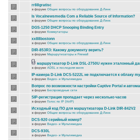
rr88gratisc
в форуме
Общие вопросы по оборудованию Д-Линк
Is Vocalnewsmedia Com a Reliable Source of Information?
в форуме
Общие вопросы по оборудованию Д-Линк
DGS-1250 DHCP Snooping Binding Entry
в форуме
Коммутаторы
xx88bostonn
в форуме
Общие вопросы по оборудованию Д-Линк
DIR-853R3: Какому документу верить?
в форуме
Маршрутизаторы и Firewall
маршрутизатор D-Link DSL-2750U нужен эталонный д
в форуме
ADSL и последняя миля
IP-камера D-Link DCS-5222L не подключается к облаку my
в форуме
Видео- и Мультимедиа
Вопрос по возможности настройки Captive Portal и автом
в форуме
Беспроводные сети
SIP-регистрация пропадает через несколько часов
в форуме
Голос по IP (VoIP)
Исходный код ПО для маршутизатора D-Link DIR-842V2
в форуме
Общие вопросы по оборудованию Д-Линк
DCS-920 серийный номер?
в форуме
Видео- и Мультимедиа
DCS-930L
в форуме
Видео- и Мультимедиа