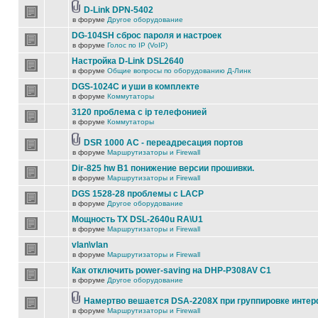
D-Link DPN-5402
в форуме
Другое оборудование
DG-104SH сброс пароля и настроек
в форуме
Голос по IP (VoIP)
Настройка D-Link DSL2640
в форуме
Общие вопросы по оборудованию Д-Линк
DGS-1024C и уши в комплекте
в форуме
Коммутаторы
3120 проблема с ip телефонией
в форуме
Коммутаторы
DSR 1000 AC - переадресация портов
в форуме
Маршрутизаторы и Firewall
Dir-825 hw B1 понижение версии прошивки.
в форуме
Маршрутизаторы и Firewall
DGS 1528-28 проблемы с LACP
в форуме
Другое оборудование
Мощность TX DSL-2640u RA\U1
в форуме
Маршрутизаторы и Firewall
vlan\vlan
в форуме
Маршрутизаторы и Firewall
Как отключить power-saving на DHP-P308AV C1
в форуме
Другое оборудование
Намертво вешается DSA-2208X при группировке инте
в форуме
Маршрутизаторы и Firewall