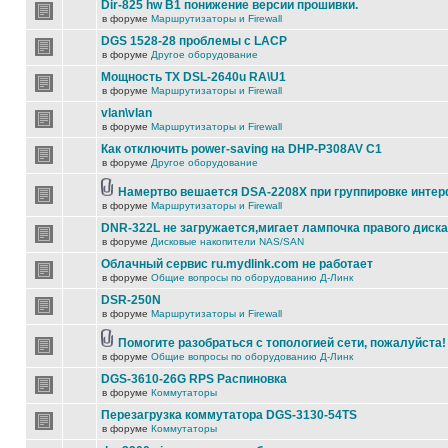
Dir-825 hw B1 понижение версии прошивки.
в форуме
Маршрутизаторы и Firewall
DGS 1528-28 проблемы с LACP
в форуме
Другое оборудование
Мощность TX DSL-2640u RA\U1
в форуме
Маршрутизаторы и Firewall
vlan\vlan
в форуме
Маршрутизаторы и Firewall
Как отключить power-saving на DHP-P308AV C1
в форуме
Другое оборудование
Намертво вешается DSA-2208X при группировке инте
в форуме
Маршрутизаторы и Firewall
DNR-322L не загружается,мигает лампочка правого диска
в форуме
Дисковые накопители NAS/SAN
Облачный сервис ru.mydlink.com не работает
в форуме
Общие вопросы по оборудованию Д-Линк
DSR-250N
в форуме
Маршрутизаторы и Firewall
Помогите разобраться с топологией сети, пожалуйста!
в форуме
Общие вопросы по оборудованию Д-Линк
DGS-3610-26G RPS Распиновка
в форуме
Коммутаторы
Перезагрузка коммутатора DGS-3130-54TS
в форуме
Коммутаторы