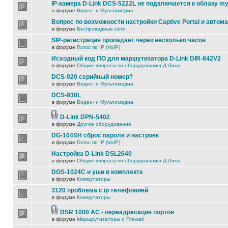
IP-камера D-Link DCS-5222L не подключается к облаку my
в форуме
Видео- и Мультимедиа
Вопрос по возможности настройки Captive Portal и автом
в форуме
Беспроводные сети
SIP-регистрация пропадает через несколько часов
в форуме
Голос по IP (VoIP)
Исходный код ПО для маршутизатора D-Link DIR-842V2
в форуме
Общие вопросы по оборудованию Д-Линк
DCS-920 серийный номер?
в форуме
Видео- и Мультимедиа
DCS-930L
в форуме
Видео- и Мультимедиа
D-Link DPN-5402
в форуме
Другое оборудование
DG-104SH сброс пароля и настроек
в форуме
Голос по IP (VoIP)
Настройка D-Link DSL2640
в форуме
Общие вопросы по оборудованию Д-Линк
DGS-1024C и уши в комплекте
в форуме
Коммутаторы
3120 проблема с ip телефонией
в форуме
Коммутаторы
DSR 1000 AC - переадресация портов
в форуме
Маршрутизаторы и Firewall