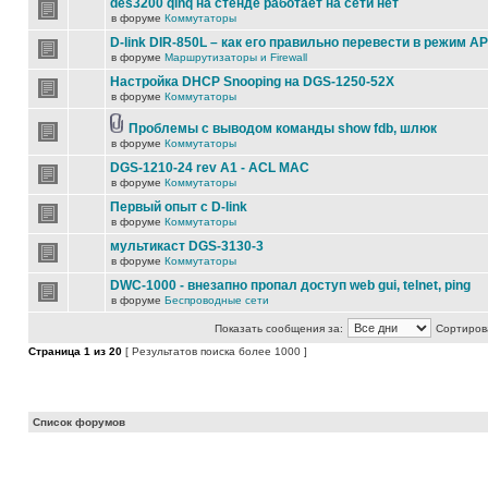
des3200 qinq на стенде работает на сети нет
в форуме
Коммутаторы
D-link DIR-850L – как его правильно перевести в режим AP
в форуме
Маршрутизаторы и Firewall
Настройка DHCP Snooping на DGS-1250-52X
в форуме
Коммутаторы
Проблемы с выводом команды show fdb, шлюк
в форуме
Коммутаторы
DGS-1210-24 rev A1 - ACL MAC
в форуме
Коммутаторы
Первый опыт с D-link
в форуме
Коммутаторы
мультикаст DGS-3130-3
в форуме
Коммутаторы
DWC-1000 - внезапно пропал доступ web gui, telnet, ping
в форуме
Беспроводные сети
Показать сообщения за:
Сортирова
Страница
1
из
20
[ Результатов поиска более 1000 ]
Список форумов