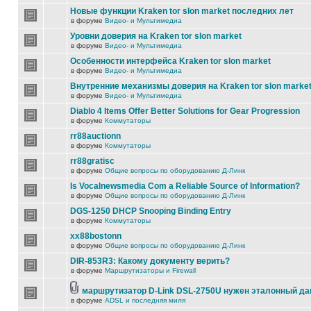
Новые функции Kraken tor slon market последних лет
в форуме
Видео- и Мультимедиа
Уровни доверия на Kraken tor slon market
в форуме
Видео- и Мультимедиа
Особенности интерфейса Kraken tor slon market
в форуме
Видео- и Мультимедиа
Внутренние механизмы доверия на Kraken tor slon marke
в форуме
Видео- и Мультимедиа
Diablo 4 Items Offer Better Solutions for Gear Progression
в форуме
Коммутаторы
rr88auctionn
в форуме
Коммутаторы
rr88gratisc
в форуме
Общие вопросы по оборудованию Д-Линк
Is Vocalnewsmedia Com a Reliable Source of Information?
в форуме
Общие вопросы по оборудованию Д-Линк
DGS-1250 DHCP Snooping Binding Entry
в форуме
Коммутаторы
xx88bostonn
в форуме
Общие вопросы по оборудованию Д-Линк
DIR-853R3: Какому документу верить?
в форуме
Маршрутизаторы и Firewall
маршрутизатор D-Link DSL-2750U нужен эталонный д
в форуме
ADSL и последняя миля