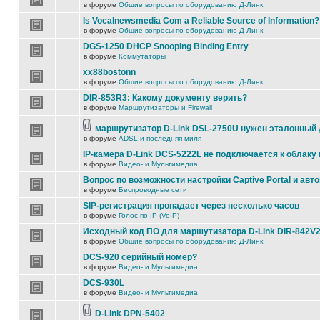
в форуме
Общие вопросы по оборудованию Д-Линк
Is Vocalnewsmedia Com a Reliable Source of Information?
в форуме
Общие вопросы по оборудованию Д-Линк
DGS-1250 DHCP Snooping Binding Entry
в форуме
Коммутаторы
xx88bostonn
в форуме
Общие вопросы по оборудованию Д-Линк
DIR-853R3: Какому документу верить?
в форуме
Маршрутизаторы и Firewall
маршрутизатор D-Link DSL-2750U нужен эталонный
в форуме
ADSL и последняя миля
IP-камера D-Link DCS-5222L не подключается к облаку 
в форуме
Видео- и Мультимедиа
Вопрос по возможности настройки Captive Portal и авт
в форуме
Беспроводные сети
SIP-регистрация пропадает через несколько часов
в форуме
Голос по IP (VoIP)
Исходный код ПО для маршутизатора D-Link DIR-842V
в форуме
Общие вопросы по оборудованию Д-Линк
DCS-920 серийный номер?
в форуме
Видео- и Мультимедиа
DCS-930L
в форуме
Видео- и Мультимедиа
D-Link DPN-5402