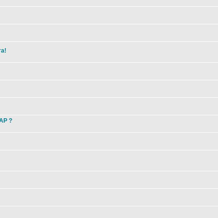
та!
 AP ?