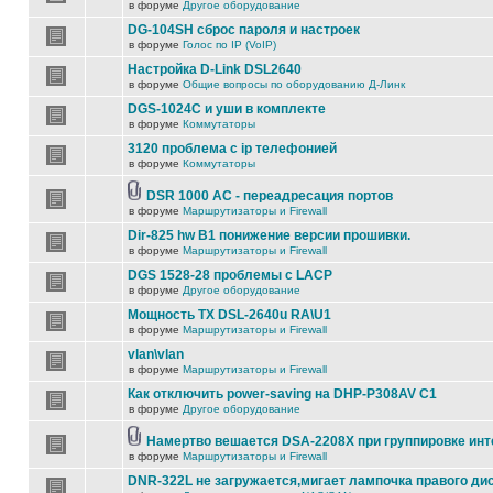
в форуме
Другое оборудование
DG-104SH сброс пароля и настроек
в форуме
Голос по IP (VoIP)
Настройка D-Link DSL2640
в форуме
Общие вопросы по оборудованию Д-Линк
DGS-1024C и уши в комплекте
в форуме
Коммутаторы
3120 проблема с ip телефонией
в форуме
Коммутаторы
DSR 1000 AC - переадресация портов
в форуме
Маршрутизаторы и Firewall
Dir-825 hw B1 понижение версии прошивки.
в форуме
Маршрутизаторы и Firewall
DGS 1528-28 проблемы с LACP
в форуме
Другое оборудование
Мощность TX DSL-2640u RA\U1
в форуме
Маршрутизаторы и Firewall
vlan\vlan
в форуме
Маршрутизаторы и Firewall
Как отключить power-saving на DHP-P308AV C1
в форуме
Другое оборудование
Намертво вешается DSA-2208X при группировке ин
в форуме
Маршрутизаторы и Firewall
DNR-322L не загружается,мигает лампочка правого ди