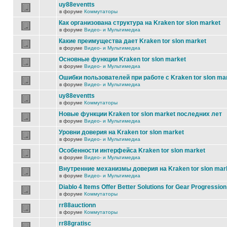
uy88eventts
в форуме
Коммутаторы
Как организована структура на Kraken tor slon market
в форуме
Видео- и Мультимедиа
Какие преимущества дает Kraken tor slon market
в форуме
Видео- и Мультимедиа
Основные функции Kraken tor slon market
в форуме
Видео- и Мультимедиа
Ошибки пользователей при работе с Kraken tor slon ma
в форуме
Видео- и Мультимедиа
uy88eventts
в форуме
Коммутаторы
Новые функции Kraken tor slon market последних лет
в форуме
Видео- и Мультимедиа
Уровни доверия на Kraken tor slon market
в форуме
Видео- и Мультимедиа
Особенности интерфейса Kraken tor slon market
в форуме
Видео- и Мультимедиа
Внутренние механизмы доверия на Kraken tor slon mar
в форуме
Видео- и Мультимедиа
Diablo 4 Items Offer Better Solutions for Gear Progression
в форуме
Коммутаторы
rr88auctionn
в форуме
Коммутаторы
rr88gratisc