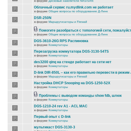
в форуме
Дисковые накопители NAS/SAN
Облачный сервис ru.mydlink.com не работает
в форуме
Общие вопросы по оборудованию Д-Линк
DSR-250N
в форуме
Маршрутизаторы и Firewall
Помогите разобраться с топологией сети, пожалуйс
в форуме
Общие вопросы по оборудованию Д-Линк
DGS-3610-26G RPS Распиновка
в форуме
Коммутаторы
Перезагрузка коммутатора DGS-3130-54TS
в форуме
Коммутаторы
des3200 qinq на стенде работает на сети нет
в форуме
Коммутаторы
D-link DIR-850L – как его правильно перевести в режим
в форуме
Маршрутизаторы и Firewall
Настройка DHCP Snooping на DGS-1250-52X
в форуме
Коммутаторы
Проблемы с выводом команды show fdb, шлюк
в форуме
Коммутаторы
DGS-1210-24 rev A1 - ACL MAC
в форуме
Коммутаторы
Первый опыт с D-link
в форуме
Коммутаторы
мультикаст DGS-3130-3