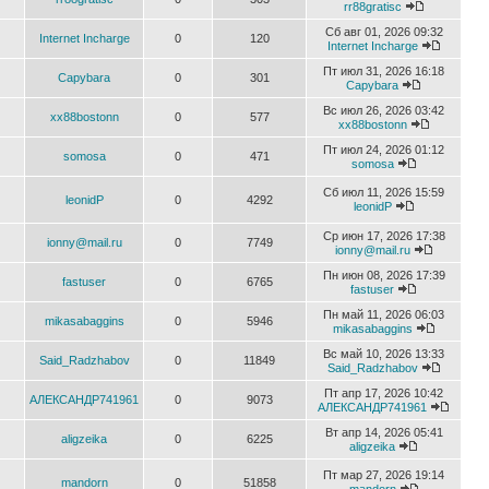
rr88gratisc
Сб авг 01, 2026 09:32
Internet Incharge
0
120
Internet Incharge
Пт июл 31, 2026 16:18
Capybara
0
301
Capybara
Вс июл 26, 2026 03:42
xx88bostonn
0
577
xx88bostonn
Пт июл 24, 2026 01:12
somosa
0
471
somosa
Сб июл 11, 2026 15:59
leonidP
0
4292
leonidP
Ср июн 17, 2026 17:38
ionny@mail.ru
0
7749
ionny@mail.ru
Пн июн 08, 2026 17:39
fastuser
0
6765
fastuser
Пн май 11, 2026 06:03
mikasabaggins
0
5946
mikasabaggins
Вс май 10, 2026 13:33
Said_Radzhabov
0
11849
Said_Radzhabov
Пт апр 17, 2026 10:42
АЛЕКСАНДР741961
0
9073
АЛЕКСАНДР741961
Вт апр 14, 2026 05:41
aligzeika
0
6225
aligzeika
Пт мар 27, 2026 19:14
mandorn
0
51858