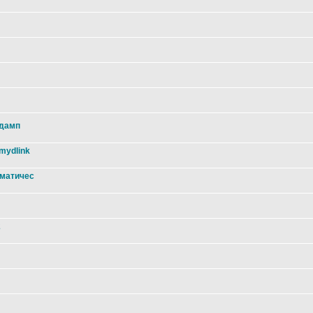
 дамп
mydlink
оматичес
2