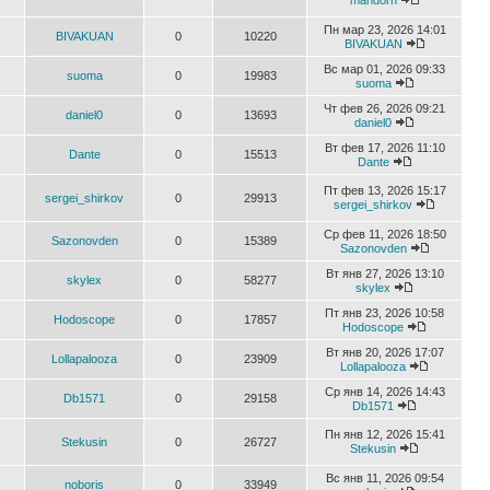
mandorn
Пн мар 23, 2026 14:01
BIVAKUAN
0
10220
BIVAKUAN
Вс мар 01, 2026 09:33
suoma
0
19983
suoma
Чт фев 26, 2026 09:21
daniel0
0
13693
daniel0
Вт фев 17, 2026 11:10
Dante
0
15513
Dante
Пт фев 13, 2026 15:17
sergei_shirkov
0
29913
sergei_shirkov
Ср фев 11, 2026 18:50
Sazonovden
0
15389
Sazonovden
Вт янв 27, 2026 13:10
skylex
0
58277
skylex
Пт янв 23, 2026 10:58
Hodoscope
0
17857
Hodoscope
Вт янв 20, 2026 17:07
Lollapalooza
0
23909
Lollapalooza
Ср янв 14, 2026 14:43
Db1571
0
29158
Db1571
Пн янв 12, 2026 15:41
Stekusin
0
26727
Stekusin
Вс янв 11, 2026 09:54
noboris
0
33949