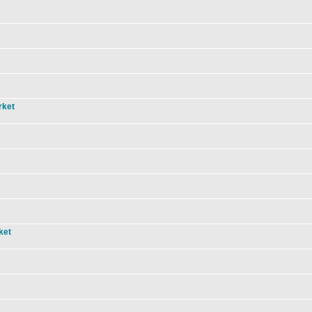
rket
ket