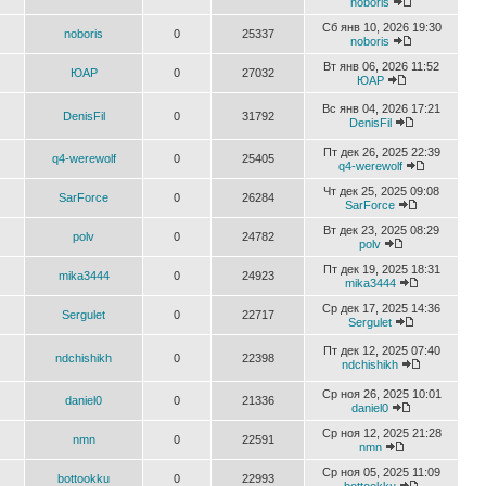
noboris
Сб янв 10, 2026 19:30
noboris
0
25337
noboris
Вт янв 06, 2026 11:52
ЮАР
0
27032
ЮАР
Вс янв 04, 2026 17:21
DenisFil
0
31792
DenisFil
Пт дек 26, 2025 22:39
q4-werewolf
0
25405
q4-werewolf
Чт дек 25, 2025 09:08
SarForce
0
26284
SarForce
Вт дек 23, 2025 08:29
polv
0
24782
polv
Пт дек 19, 2025 18:31
mika3444
0
24923
mika3444
Ср дек 17, 2025 14:36
Sergulet
0
22717
Sergulet
Пт дек 12, 2025 07:40
ndchishikh
0
22398
ndchishikh
Ср ноя 26, 2025 10:01
daniel0
0
21336
daniel0
Ср ноя 12, 2025 21:28
nmn
0
22591
nmn
Ср ноя 05, 2025 11:09
bottookku
0
22993