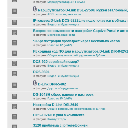
в форуме
Маршрутизаторы и Firewall
маршрутизатор D-Link DSL-2750U нужен эталонный
в форуме
ADSL и последняя миля
IP-камера D-Link DCS-5222L не подключается к облаку 
в форуме
Видео- и Мультимедиа
Вопрос по возможности настройки Captive Portal и авт
в форуме
Беспроводные сети
SIP-регистрация пропадает через несколько часов
в форуме
Голос по IP (VoIP)
Исходный код ПО для маршутизатора D-Link DIR-842V
в форуме
Общие вопросы по оборудованию Д-Линк
DCS-920 серийный номер?
в форуме
Видео- и Мультимедиа
DCS-930L
в форуме
Видео- и Мультимедиа
D-Link DPN-5402
в форуме
Другое оборудование
DG-104SH сброс пароля и настроек
в форуме
Голос по IP (VoIP)
Настройка D-Link DSL2640
в форуме
Общие вопросы по оборудованию Д-Линк
DGS-1024C и уши в комплекте
в форуме
Коммутаторы
3120 проблема с ip телефонией