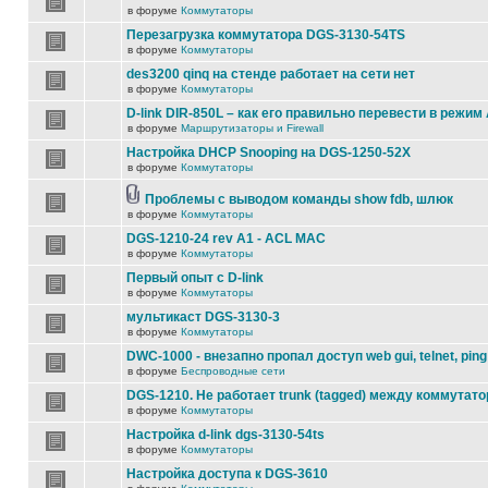
в форуме
Коммутаторы
Перезагрузка коммутатора DGS-3130-54TS
в форуме
Коммутаторы
des3200 qinq на стенде работает на сети нет
в форуме
Коммутаторы
D-link DIR-850L – как его правильно перевести в режим
в форуме
Маршрутизаторы и Firewall
Настройка DHCP Snooping на DGS-1250-52X
в форуме
Коммутаторы
Проблемы с выводом команды show fdb, шлюк
в форуме
Коммутаторы
DGS-1210-24 rev A1 - ACL MAC
в форуме
Коммутаторы
Первый опыт с D-link
в форуме
Коммутаторы
мультикаст DGS-3130-3
в форуме
Коммутаторы
DWC-1000 - внезапно пропал доступ web gui, telnet, ping
в форуме
Беспроводные сети
DGS-1210. Не работает trunk (tagged) между коммутато
в форуме
Коммутаторы
Настройка d-link dgs-3130-54ts
в форуме
Коммутаторы
Настройка доступа к DGS-3610