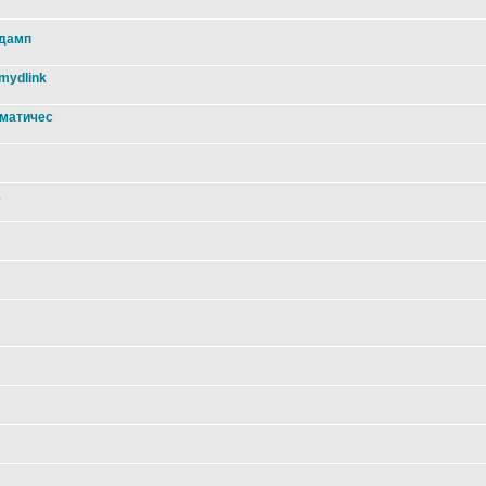
 дамп
mydlink
оматичес
2