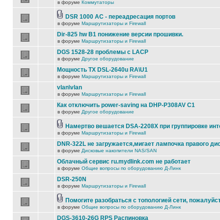
в форуме
Коммутаторы
DSR 1000 AC - переадресация портов
в форуме
Маршрутизаторы и Firewall
Dir-825 hw B1 понижение версии прошивки.
в форуме
Маршрутизаторы и Firewall
DGS 1528-28 проблемы с LACP
в форуме
Другое оборудование
Мощность TX DSL-2640u RA\U1
в форуме
Маршрутизаторы и Firewall
vlan\vlan
в форуме
Маршрутизаторы и Firewall
Как отключить power-saving на DHP-P308AV C1
в форуме
Другое оборудование
Намертво вешается DSA-2208X при группировке ин
в форуме
Маршрутизаторы и Firewall
DNR-322L не загружается,мигает лампочка правого ди
в форуме
Дисковые накопители NAS/SAN
Облачный сервис ru.mydlink.com не работает
в форуме
Общие вопросы по оборудованию Д-Линк
DSR-250N
в форуме
Маршрутизаторы и Firewall
Помогите разобраться с топологией сети, пожалуйс
в форуме
Общие вопросы по оборудованию Д-Линк
DGS-3610-26G RPS Распиновка