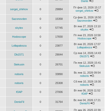
Dante
Пт фев 13, 2026 15:17
sergei_shirkov
0
29884
sergei_shirkov
Ср фев 11, 2026 18:50
Sazonovden
0
15358
Sazonovden
Вт янв 27, 2026 13:10
skylex
0
57745
skylex
Пт янв 23, 2026 10:58
Hodoscope
0
17830
Hodoscope
Вт янв 20, 2026 17:07
Lollapalooza
0
23877
Lollapalooza
Ср янв 14, 2026 14:43
Db1571
0
29044
Db1571
Пн янв 12, 2026 15:41
Stekusin
0
26701
Stekusin
Вс янв 11, 2026 09:54
noboris
0
33890
noboris
Сб янв 10, 2026 19:30
noboris
0
25308
noboris
Вт янв 06, 2026 11:52
ЮАР
0
27006
ЮАР
Вс янв 04, 2026 17:21
DenisFil
0
31764
DenisFil
Пт дек 26, 2025 22:39