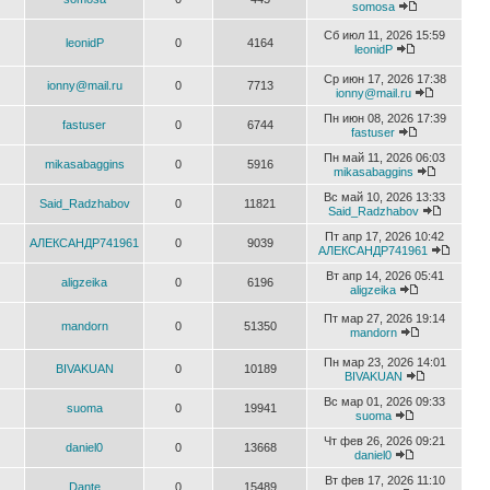
somosa
Сб июл 11, 2026 15:59
leonidP
0
4164
leonidP
Ср июн 17, 2026 17:38
ionny@mail.ru
0
7713
ionny@mail.ru
Пн июн 08, 2026 17:39
fastuser
0
6744
fastuser
Пн май 11, 2026 06:03
mikasabaggins
0
5916
mikasabaggins
Вс май 10, 2026 13:33
Said_Radzhabov
0
11821
Said_Radzhabov
Пт апр 17, 2026 10:42
АЛЕКСАНДР741961
0
9039
АЛЕКСАНДР741961
Вт апр 14, 2026 05:41
aligzeika
0
6196
aligzeika
Пт мар 27, 2026 19:14
mandorn
0
51350
mandorn
Пн мар 23, 2026 14:01
BIVAKUAN
0
10189
BIVAKUAN
Вс мар 01, 2026 09:33
suoma
0
19941
suoma
Чт фев 26, 2026 09:21
daniel0
0
13668
daniel0
Вт фев 17, 2026 11:10
Dante
0
15489