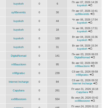
Пт авг 07, 2026 14:28
kuyekeh
0
6
kuyekeh
Пт авг 07, 2026 10:41
uy88eventts
0
30
uy88eventts
Чт авг 06, 2026 17:54
kuyekeh
0
44
kuyekeh
Чт авг 06, 2026 17:51
kuyekeh
0
18
kuyekeh
Вт авг 04, 2026 15:36
kuyekeh
0
100
kuyekeh
Вт авг 04, 2026 15:34
kuyekeh
0
31
kuyekeh
Пн авг 03, 2026 06:03
DigitalNomad
0
141
DigitalNomad
Вс авг 02, 2026 08:09
rr88auctionn
0
95
rr88auctionn
Сб авг 01, 2026 09:58
rr88gratisc
0
239
rr88gratisc
Сб авг 01, 2026 09:32
Internet Incharge
0
84
Internet Incharge
Пт июл 31, 2026 16:18
Capybara
0
261
Capybara
Вс июл 26, 2026 03:42
xx88bostonn
0
554
xx88bostonn
Пт июл 24, 2026 01:12
somosa
0
445