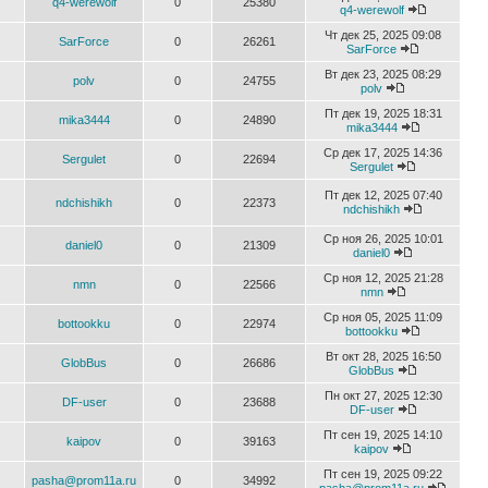
q4-werewolf
0
25380
q4-werewolf
Чт дек 25, 2025 09:08
SarForce
0
26261
SarForce
Вт дек 23, 2025 08:29
polv
0
24755
polv
Пт дек 19, 2025 18:31
mika3444
0
24890
mika3444
Ср дек 17, 2025 14:36
Sergulet
0
22694
Sergulet
Пт дек 12, 2025 07:40
ndchishikh
0
22373
ndchishikh
Ср ноя 26, 2025 10:01
daniel0
0
21309
daniel0
Ср ноя 12, 2025 21:28
nmn
0
22566
nmn
Ср ноя 05, 2025 11:09
bottookku
0
22974
bottookku
Вт окт 28, 2025 16:50
GlobBus
0
26686
GlobBus
Пн окт 27, 2025 12:30
DF-user
0
23688
DF-user
Пт сен 19, 2025 14:10
kaipov
0
39163
kaipov
Пт сен 19, 2025 09:22
pasha@prom11a.ru
0
34992