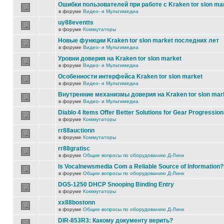
Ошибки пользователей при работе с Kraken tor slon ma
в форуме
Видео- и Мультимедиа
uy88eventts
в форуме
Коммутаторы
Новые функции Kraken tor slon market последних лет
в форуме
Видео- и Мультимедиа
Уровни доверия на Kraken tor slon market
в форуме
Видео- и Мультимедиа
Особенности интерфейса Kraken tor slon market
в форуме
Видео- и Мультимедиа
Внутренние механизмы доверия на Kraken tor slon mar
в форуме
Видео- и Мультимедиа
Diablo 4 Items Offer Better Solutions for Gear Progression
в форуме
Коммутаторы
rr88auctionn
в форуме
Коммутаторы
rr88gratisc
в форуме
Общие вопросы по оборудованию Д-Линк
Is Vocalnewsmedia Com a Reliable Source of Information?
в форуме
Общие вопросы по оборудованию Д-Линк
DGS-1250 DHCP Snooping Binding Entry
в форуме
Коммутаторы
xx88bostonn
в форуме
Общие вопросы по оборудованию Д-Линк
DIR-853R3: Какому документу верить?