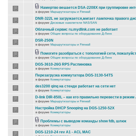
Намертво вешается DSA-2208X при группировке ин
в форуме
Маршрутизаторы и Firewall
DNR-322L не загружается,мигает лампочка правого ди
в форуме
Дисковые накопители NAS/SAN
Облачный сервис ru.mydlink.com не работает
в форуме
Общие вопросы по оборудованию Д-Линк
DSR-250N
в форуме
Маршрутизаторы и Firewall
Помогите разобраться с топологией сети, пожалуйс
в форуме
Общие вопросы по оборудованию Д-Линк
DGS-3610-26G RPS Распиновка
в форуме
Коммутаторы
Перезагрузка коммутатора DGS-3130-54TS
в форуме
Коммутаторы
des3200 qinq на стенде работает на сети нет
в форуме
Коммутаторы
D-link DIR-850L – как его правильно перевести в режим
в форуме
Маршрутизаторы и Firewall
Настройка DHCP Snooping на DGS-1250-52X
в форуме
Коммутаторы
Проблемы с выводом команды show fdb, шлюк
в форуме
Коммутаторы
DGS-1210-24 rev A1 - ACL MAC