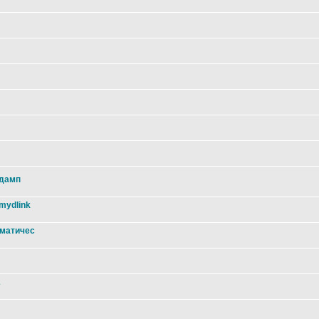
 дамп
mydlink
оматичес
2