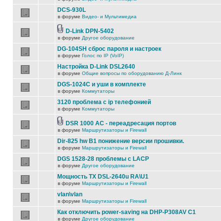
DCS-930L
в форуме
Видео- и Мультимедиа
D-Link DPN-5402
в форуме
Другое оборудование
DG-104SH сброс пароля и настроек
в форуме
Голос по IP (VoIP)
Настройка D-Link DSL2640
в форуме
Общие вопросы по оборудованию Д-Линк
DGS-1024C и уши в комплекте
в форуме
Коммутаторы
3120 проблема с ip телефонией
в форуме
Коммутаторы
DSR 1000 AC - переадресация портов
в форуме
Маршрутизаторы и Firewall
Dir-825 hw B1 понижение версии прошивки.
в форуме
Маршрутизаторы и Firewall
DGS 1528-28 проблемы с LACP
в форуме
Другое оборудование
Мощность TX DSL-2640u RA\U1
в форуме
Маршрутизаторы и Firewall
vlan\vlan
в форуме
Маршрутизаторы и Firewall
Как отключить power-saving на DHP-P308AV C1
в форуме
Другое оборудование