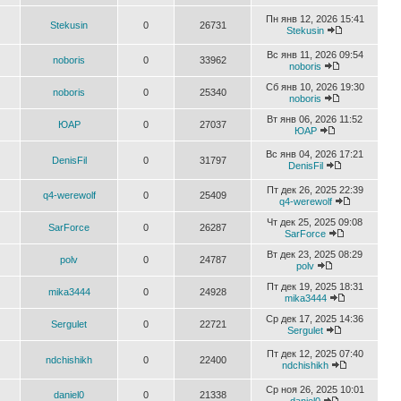
Пн янв 12, 2026 15:41
Stekusin
0
26731
Stekusin
Вс янв 11, 2026 09:54
noboris
0
33962
noboris
Сб янв 10, 2026 19:30
noboris
0
25340
noboris
Вт янв 06, 2026 11:52
ЮАР
0
27037
ЮАР
Вс янв 04, 2026 17:21
DenisFil
0
31797
DenisFil
Пт дек 26, 2025 22:39
q4-werewolf
0
25409
q4-werewolf
Чт дек 25, 2025 09:08
SarForce
0
26287
SarForce
Вт дек 23, 2025 08:29
polv
0
24787
polv
Пт дек 19, 2025 18:31
mika3444
0
24928
mika3444
Ср дек 17, 2025 14:36
Sergulet
0
22721
Sergulet
Пт дек 12, 2025 07:40
ndchishikh
0
22400
ndchishikh
Ср ноя 26, 2025 10:01
daniel0
0
21338