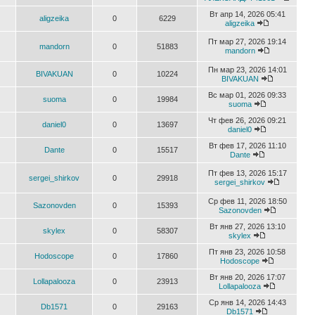
Вт апр 14, 2026 05:41
aligzeika
0
6229
aligzeika
Пт мар 27, 2026 19:14
mandorn
0
51883
mandorn
Пн мар 23, 2026 14:01
BIVAKUAN
0
10224
BIVAKUAN
Вс мар 01, 2026 09:33
suoma
0
19984
suoma
Чт фев 26, 2026 09:21
daniel0
0
13697
daniel0
Вт фев 17, 2026 11:10
Dante
0
15517
Dante
Пт фев 13, 2026 15:17
sergei_shirkov
0
29918
sergei_shirkov
Ср фев 11, 2026 18:50
Sazonovden
0
15393
Sazonovden
Вт янв 27, 2026 13:10
skylex
0
58307
skylex
Пт янв 23, 2026 10:58
Hodoscope
0
17860
Hodoscope
Вт янв 20, 2026 17:07
Lollapalooza
0
23913
Lollapalooza
Ср янв 14, 2026 14:43
Db1571
0
29163
Db1571