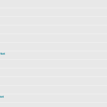
rket
ket