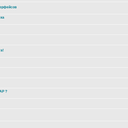
терфейсов
ска
та!
 AP ?