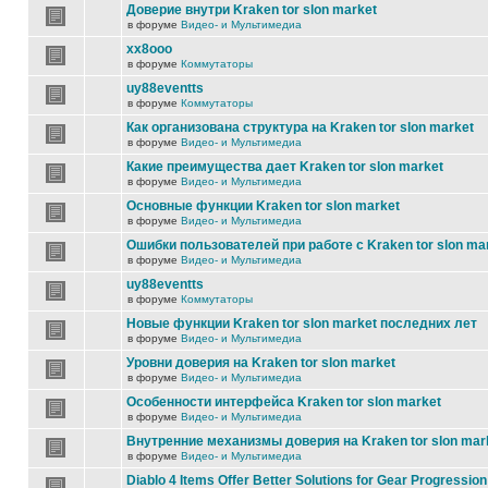
Доверие внутри Kraken tor slon market
в форуме
Видео- и Мультимедиа
xx8ooo
в форуме
Коммутаторы
uy88eventts
в форуме
Коммутаторы
Как организована структура на Kraken tor slon market
в форуме
Видео- и Мультимедиа
Какие преимущества дает Kraken tor slon market
в форуме
Видео- и Мультимедиа
Основные функции Kraken tor slon market
в форуме
Видео- и Мультимедиа
Ошибки пользователей при работе с Kraken tor slon ma
в форуме
Видео- и Мультимедиа
uy88eventts
в форуме
Коммутаторы
Новые функции Kraken tor slon market последних лет
в форуме
Видео- и Мультимедиа
Уровни доверия на Kraken tor slon market
в форуме
Видео- и Мультимедиа
Особенности интерфейса Kraken tor slon market
в форуме
Видео- и Мультимедиа
Внутренние механизмы доверия на Kraken tor slon mar
в форуме
Видео- и Мультимедиа
Diablo 4 Items Offer Better Solutions for Gear Progression