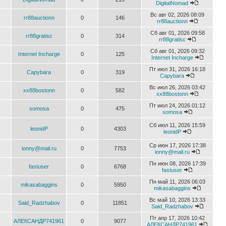
DigitalNomad
Вс авг 02, 2026 08:09
rr88auctionn
0
146
rr88auctionn
Сб авг 01, 2026 09:58
rr88gratisc
0
314
rr88gratisc
Сб авг 01, 2026 09:32
Internet Incharge
0
125
Internet Incharge
Пт июл 31, 2026 16:18
Capybara
0
319
Capybara
Вс июл 26, 2026 03:42
xx88bostonn
0
582
xx88bostonn
Пт июл 24, 2026 01:12
somosa
0
475
somosa
Сб июл 11, 2026 15:59
leonidP
0
4303
leonidP
Ср июн 17, 2026 17:38
ionny@mail.ru
0
7753
ionny@mail.ru
Пн июн 08, 2026 17:39
fastuser
0
6768
fastuser
Пн май 11, 2026 06:03
mikasabaggins
0
5950
mikasabaggins
Вс май 10, 2026 13:33
Said_Radzhabov
0
11851
Said_Radzhabov
Пт апр 17, 2026 10:42
АЛЕКСАНДР741961
0
9077
АЛЕКСАНДР741961