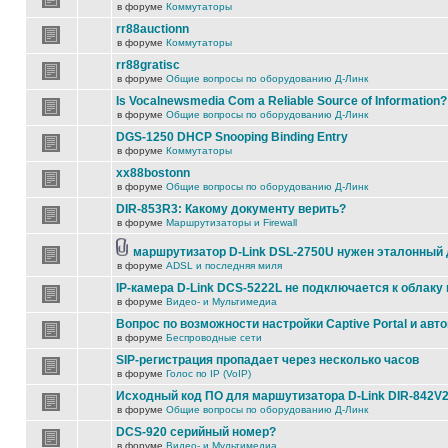
в форуме
Коммутаторы
rr88auctionn
в форуме
Коммутаторы
rr88gratisc
в форуме
Общие вопросы по оборудованию Д-Линк
Is Vocalnewsmedia Com a Reliable Source of Information?
в форуме
Общие вопросы по оборудованию Д-Линк
DGS-1250 DHCP Snooping Binding Entry
в форуме
Коммутаторы
xx88bostonn
в форуме
Общие вопросы по оборудованию Д-Линк
DIR-853R3: Какому документу верить?
в форуме
Маршрутизаторы и Firewall
маршрутизатор D-Link DSL-2750U нужен эталонный
в форуме
ADSL и последняя миля
IP-камера D-Link DCS-5222L не подключается к облаку 
в форуме
Видео- и Мультимедиа
Вопрос по возможности настройки Captive Portal и авт
в форуме
Беспроводные сети
SIP-регистрация пропадает через несколько часов
в форуме
Голос по IP (VoIP)
Исходный код ПО для маршутизатора D-Link DIR-842V
в форуме
Общие вопросы по оборудованию Д-Линк
DCS-920 серийный номер?
в форуме
Видео- и Мультимедиа