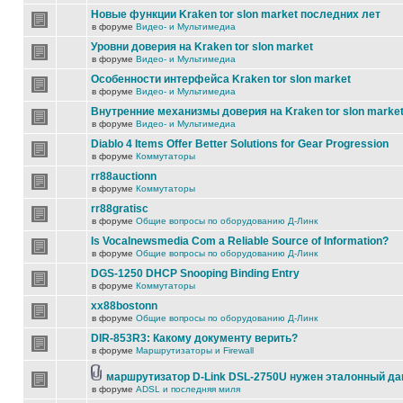
Новые функции Kraken tor slon market последних лет
в форуме
Видео- и Мультимедиа
Уровни доверия на Kraken tor slon market
в форуме
Видео- и Мультимедиа
Особенности интерфейса Kraken tor slon market
в форуме
Видео- и Мультимедиа
Внутренние механизмы доверия на Kraken tor slon marke
в форуме
Видео- и Мультимедиа
Diablo 4 Items Offer Better Solutions for Gear Progression
в форуме
Коммутаторы
rr88auctionn
в форуме
Коммутаторы
rr88gratisc
в форуме
Общие вопросы по оборудованию Д-Линк
Is Vocalnewsmedia Com a Reliable Source of Information?
в форуме
Общие вопросы по оборудованию Д-Линк
DGS-1250 DHCP Snooping Binding Entry
в форуме
Коммутаторы
xx88bostonn
в форуме
Общие вопросы по оборудованию Д-Линк
DIR-853R3: Какому документу верить?
в форуме
Маршрутизаторы и Firewall
маршрутизатор D-Link DSL-2750U нужен эталонный д
в форуме
ADSL и последняя миля