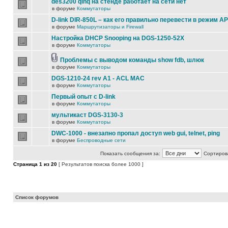
des3200 qinq на стенде работает на сети нет
в форуме
Коммутаторы
D-link DIR-850L – как его правильно перевести в режим AP
в форуме
Маршрутизаторы и Firewall
Настройка DHCP Snooping на DGS-1250-52X
в форуме
Коммутаторы
Проблемы с выводом команды show fdb, шлюк
в форуме
Коммутаторы
DGS-1210-24 rev A1 - ACL MAC
в форуме
Коммутаторы
Первый опыт с D-link
в форуме
Коммутаторы
мультикаст DGS-3130-3
в форуме
Коммутаторы
DWC-1000 - внезапно пропал доступ web gui, telnet, ping
в форуме
Беспроводные сети
Показать сообщения за:
Сортирова
Страница
1
из
20
[ Результатов поиска более 1000 ]
Список форумов