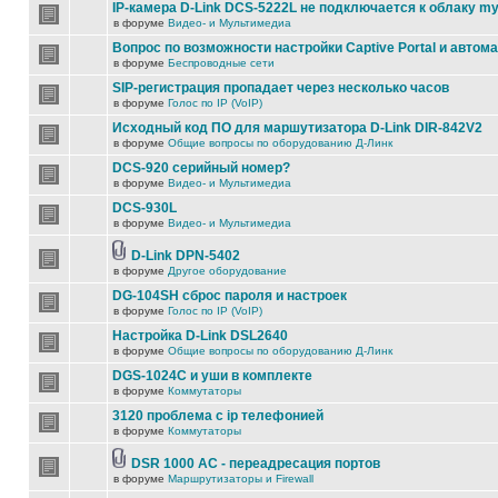
IP-камера D-Link DCS-5222L не подключается к облаку my
в форуме
Видео- и Мультимедиа
Вопрос по возможности настройки Captive Portal и автом
в форуме
Беспроводные сети
SIP-регистрация пропадает через несколько часов
в форуме
Голос по IP (VoIP)
Исходный код ПО для маршутизатора D-Link DIR-842V2
в форуме
Общие вопросы по оборудованию Д-Линк
DCS-920 серийный номер?
в форуме
Видео- и Мультимедиа
DCS-930L
в форуме
Видео- и Мультимедиа
D-Link DPN-5402
в форуме
Другое оборудование
DG-104SH сброс пароля и настроек
в форуме
Голос по IP (VoIP)
Настройка D-Link DSL2640
в форуме
Общие вопросы по оборудованию Д-Линк
DGS-1024C и уши в комплекте
в форуме
Коммутаторы
3120 проблема с ip телефонией
в форуме
Коммутаторы
DSR 1000 AC - переадресация портов
в форуме
Маршрутизаторы и Firewall