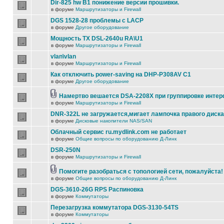
Dir-825 hw B1 понижение версии прошивки.
в форуме
Маршрутизаторы и Firewall
DGS 1528-28 проблемы с LACP
в форуме
Другое оборудование
Мощность TX DSL-2640u RA\U1
в форуме
Маршрутизаторы и Firewall
vlan\vlan
в форуме
Маршрутизаторы и Firewall
Как отключить power-saving на DHP-P308AV C1
в форуме
Другое оборудование
Намертво вешается DSA-2208X при группировке инте
в форуме
Маршрутизаторы и Firewall
DNR-322L не загружается,мигает лампочка правого диска
в форуме
Дисковые накопители NAS/SAN
Облачный сервис ru.mydlink.com не работает
в форуме
Общие вопросы по оборудованию Д-Линк
DSR-250N
в форуме
Маршрутизаторы и Firewall
Помогите разобраться с топологией сети, пожалуйста!
в форуме
Общие вопросы по оборудованию Д-Линк
DGS-3610-26G RPS Распиновка
в форуме
Коммутаторы
Перезагрузка коммутатора DGS-3130-54TS
в форуме
Коммутаторы