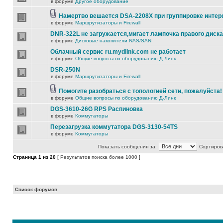
в форуме
Другое оборудование
Намертво вешается DSA-2208X при группировке инте
в форуме
Маршрутизаторы и Firewall
DNR-322L не загружается,мигает лампочка правого диска
в форуме
Дисковые накопители NAS/SAN
Облачный сервис ru.mydlink.com не работает
в форуме
Общие вопросы по оборудованию Д-Линк
DSR-250N
в форуме
Маршрутизаторы и Firewall
Помогите разобраться с топологией сети, пожалуйста!
в форуме
Общие вопросы по оборудованию Д-Линк
DGS-3610-26G RPS Распиновка
в форуме
Коммутаторы
Перезагрузка коммутатора DGS-3130-54TS
в форуме
Коммутаторы
Показать сообщения за:
Сортирова
Страница
1
из
20
[ Результатов поиска более 1000 ]
Список форумов