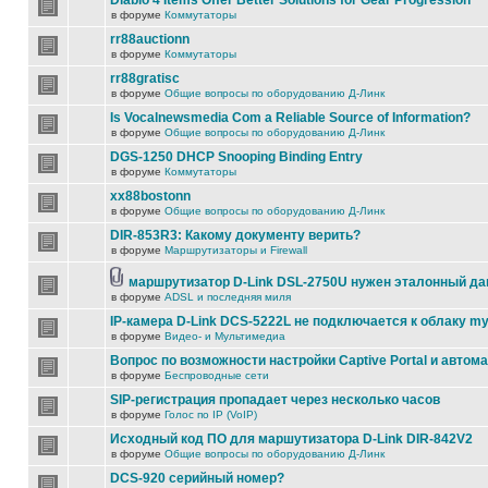
Diablo 4 Items Offer Better Solutions for Gear Progression
в форуме
Коммутаторы
rr88auctionn
в форуме
Коммутаторы
rr88gratisc
в форуме
Общие вопросы по оборудованию Д-Линк
Is Vocalnewsmedia Com a Reliable Source of Information?
в форуме
Общие вопросы по оборудованию Д-Линк
DGS-1250 DHCP Snooping Binding Entry
в форуме
Коммутаторы
xx88bostonn
в форуме
Общие вопросы по оборудованию Д-Линк
DIR-853R3: Какому документу верить?
в форуме
Маршрутизаторы и Firewall
маршрутизатор D-Link DSL-2750U нужен эталонный д
в форуме
ADSL и последняя миля
IP-камера D-Link DCS-5222L не подключается к облаку my
в форуме
Видео- и Мультимедиа
Вопрос по возможности настройки Captive Portal и автом
в форуме
Беспроводные сети
SIP-регистрация пропадает через несколько часов
в форуме
Голос по IP (VoIP)
Исходный код ПО для маршутизатора D-Link DIR-842V2
в форуме
Общие вопросы по оборудованию Д-Линк
DCS-920 серийный номер?