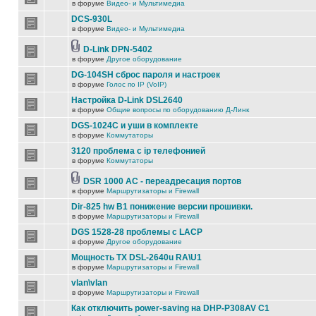
в форуме
Видео- и Мультимедиа
DCS-930L
в форуме
Видео- и Мультимедиа
D-Link DPN-5402
в форуме
Другое оборудование
DG-104SH сброс пароля и настроек
в форуме
Голос по IP (VoIP)
Настройка D-Link DSL2640
в форуме
Общие вопросы по оборудованию Д-Линк
DGS-1024C и уши в комплекте
в форуме
Коммутаторы
3120 проблема с ip телефонией
в форуме
Коммутаторы
DSR 1000 AC - переадресация портов
в форуме
Маршрутизаторы и Firewall
Dir-825 hw B1 понижение версии прошивки.
в форуме
Маршрутизаторы и Firewall
DGS 1528-28 проблемы с LACP
в форуме
Другое оборудование
Мощность TX DSL-2640u RA\U1
в форуме
Маршрутизаторы и Firewall
vlan\vlan
в форуме
Маршрутизаторы и Firewall
Как отключить power-saving на DHP-P308AV C1