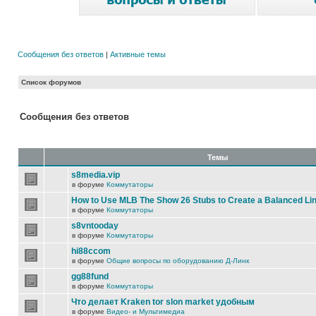
Сообщения без ответов
|
Активные темы
Список форумов
Сообщения без ответов
Темы
s8media.vip
в форуме
Коммутаторы
How to Use MLB The Show 26 Stubs to Create a Balanced Li
в форуме
Коммутаторы
s8vntooday
в форуме
Коммутаторы
hi88ccom
в форуме
Общие вопросы по оборудованию Д-Линк
gg88fund
в форуме
Коммутаторы
Что делает Kraken tor slon market удобным
в форуме
Видео- и Мультимедиа