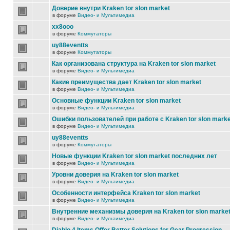
Доверие внутри Kraken tor slon market
в форуме
Видео- и Мультимедиа
xx8ooo
в форуме
Коммутаторы
uy88eventts
в форуме
Коммутаторы
Как организована структура на Kraken tor slon market
в форуме
Видео- и Мультимедиа
Какие преимущества дает Kraken tor slon market
в форуме
Видео- и Мультимедиа
Основные функции Kraken tor slon market
в форуме
Видео- и Мультимедиа
Ошибки пользователей при работе с Kraken tor slon marke
в форуме
Видео- и Мультимедиа
uy88eventts
в форуме
Коммутаторы
Новые функции Kraken tor slon market последних лет
в форуме
Видео- и Мультимедиа
Уровни доверия на Kraken tor slon market
в форуме
Видео- и Мультимедиа
Особенности интерфейса Kraken tor slon market
в форуме
Видео- и Мультимедиа
Внутренние механизмы доверия на Kraken tor slon marke
в форуме
Видео- и Мультимедиа