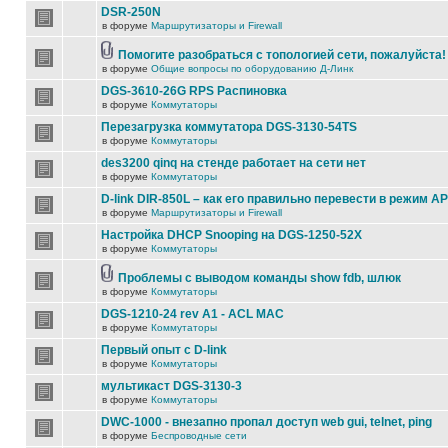
DSR-250N
в форуме
Маршрутизаторы и Firewall
Помогите разобраться с топологией сети, пожалуйста!
в форуме
Общие вопросы по оборудованию Д-Линк
DGS-3610-26G RPS Распиновка
в форуме
Коммутаторы
Перезагрузка коммутатора DGS-3130-54TS
в форуме
Коммутаторы
des3200 qinq на стенде работает на сети нет
в форуме
Коммутаторы
D-link DIR-850L – как его правильно перевести в режим AP
в форуме
Маршрутизаторы и Firewall
Настройка DHCP Snooping на DGS-1250-52X
в форуме
Коммутаторы
Проблемы с выводом команды show fdb, шлюк
в форуме
Коммутаторы
DGS-1210-24 rev A1 - ACL MAC
в форуме
Коммутаторы
Первый опыт с D-link
в форуме
Коммутаторы
мультикаст DGS-3130-3
в форуме
Коммутаторы
DWC-1000 - внезапно пропал доступ web gui, telnet, ping
в форуме
Беспроводные сети