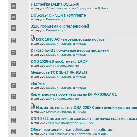
Настройка D-Link DSL2640
в форуме
Общие вопросы по оборудованию Д-Линк
DGS-1024C и уши в комплекте
в форуме
Коммутаторы
3120 проблема с ip телефонией
в форуме
Коммутаторы
DSR 1000 AC - переадресация портов
в форуме
Маршрутизаторы и Firewall
Dir-825 hw B1 понижение версии прошивки.
в форуме
Маршрутизаторы и Firewall
DGS 1528-28 проблемы с LACP
в форуме
Другое оборудование
Мощность TX DSL-2640u RA\U1
в форуме
Маршрутизаторы и Firewall
vlan\vlan
в форуме
Маршрутизаторы и Firewall
Как отключить power-saving на DHP-P308AV C1
в форуме
Другое оборудование
Намертво вешается DSA-2208X при группировке инте
в форуме
Маршрутизаторы и Firewall
DNR-322L не загружается,мигает лампочка правого диска
в форуме
Дисковые накопители NAS/SAN
Облачный сервис ru.mydlink.com не работает
в форуме
Общие вопросы по оборудованию Д-Линк