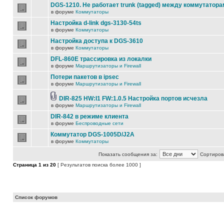
DGS-1210. Не работает trunk (tagged) между коммутатора
в форуме
Коммутаторы
Настройка d-link dgs-3130-54ts
в форуме
Коммутаторы
Настройка доступа к DGS-3610
в форуме
Коммутаторы
DFL-860E трассировка из локалки
в форуме
Маршрутизаторы и Firewall
Потери пакетов в ipsec
в форуме
Маршрутизаторы и Firewall
DIR-825 HW:I1 FW:1.0.5 Настройка портов исчезла
в форуме
Маршрутизаторы и Firewall
DIR-842 в режиме клиента
в форуме
Беспроводные сети
Коммутатор DGS-1005D/J2A
в форуме
Коммутаторы
Показать сообщения за:
Сортирова
Страница
1
из
20
[ Результатов поиска более 1000 ]
Список форумов