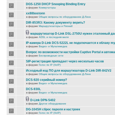
DGS-1250 DHCP Snooping Binding Entry
в форуме
Коммутаторы
xx88bostonn
в форуме
Общие вопросы по оборудованию Д-Линк
DIR-853R3: Какому документу верить?
в форуме
Маршрутизаторы и Firewall
маршрутизатор D-Link DSL-2750U нужен эталонный д
в форуме
ADSL и последняя миля
IP-камера D-Link DCS-5222L не подключается к облаку my
в форуме
Видео- и Мультимедиа
Вопрос по возможности настройки Captive Portal и автом
в форуме
Беспроводные сети
SIP-регистрация пропадает через несколько часов
в форуме
Голос по IP (VoIP)
Исходный код ПО для маршутизатора D-Link DIR-842V2
в форуме
Общие вопросы по оборудованию Д-Линк
DCS-920 серийный номер?
в форуме
Видео- и Мультимедиа
DCS-930L
в форуме
Видео- и Мультимедиа
D-Link DPN-5402
в форуме
Другое оборудование
DG-104SH сброс пароля и настроек
в форуме
Голос по IP (VoIP)