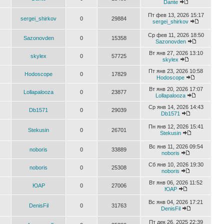
Dante
Пт фев 13, 2026 15:17
sergei_shirkov
0
29884
sergei_shirkov
Ср фев 11, 2026 18:50
Sazonovden
0
15358
Sazonovden
Вт янв 27, 2026 13:10
skylex
0
57725
skylex
Пт янв 23, 2026 10:58
Hodoscope
0
17829
Hodoscope
Вт янв 20, 2026 17:07
Lollapalooza
0
23877
Lollapalooza
Ср янв 14, 2026 14:43
Db1571
0
29039
Db1571
Пн янв 12, 2026 15:41
Stekusin
0
26701
Stekusin
Вс янв 11, 2026 09:54
noboris
0
33889
noboris
Сб янв 10, 2026 19:30
noboris
0
25308
noboris
Вт янв 06, 2026 11:52
ЮАР
0
27006
ЮАР
Вс янв 04, 2026 17:21
DenisFil
0
31763
DenisFil
Пт дек 26, 2025 22:39