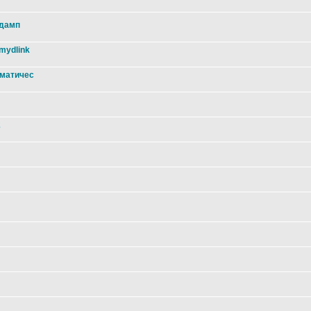
 дамп
mydlink
оматичес
2