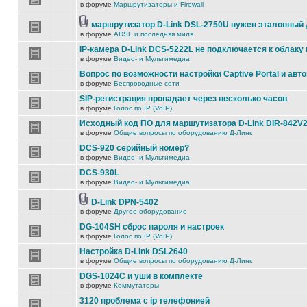
в форуме
Маршрутизаторы и Firewall
маршрутизатор D-Link DSL-2750U нужен эталонный
в форуме
ADSL и последняя миля
IP-камера D-Link DCS-5222L не подключается к облаку 
в форуме
Видео- и Мультимедиа
Вопрос по возможности настройки Captive Portal и авт
в форуме
Беспроводные сети
SIP-регистрация пропадает через несколько часов
в форуме
Голос по IP (VoIP)
Исходный код ПО для маршутизатора D-Link DIR-842V
в форуме
Общие вопросы по оборудованию Д-Линк
DCS-920 серийный номер?
в форуме
Видео- и Мультимедиа
DCS-930L
в форуме
Видео- и Мультимедиа
D-Link DPN-5402
в форуме
Другое оборудование
DG-104SH сброс пароля и настроек
в форуме
Голос по IP (VoIP)
Настройка D-Link DSL2640
в форуме
Общие вопросы по оборудованию Д-Линк
DGS-1024C и уши в комплекте
в форуме
Коммутаторы
3120 проблема с ip телефонией