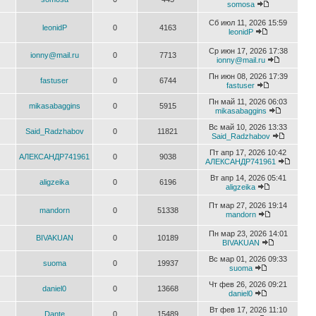
somosa
Сб июл 11, 2026 15:59
leonidP
0
4163
leonidP
Ср июн 17, 2026 17:38
ionny@mail.ru
0
7713
ionny@mail.ru
Пн июн 08, 2026 17:39
fastuser
0
6744
fastuser
Пн май 11, 2026 06:03
mikasabaggins
0
5915
mikasabaggins
Вс май 10, 2026 13:33
Said_Radzhabov
0
11821
Said_Radzhabov
Пт апр 17, 2026 10:42
АЛЕКСАНДР741961
0
9038
АЛЕКСАНДР741961
Вт апр 14, 2026 05:41
aligzeika
0
6196
aligzeika
Пт мар 27, 2026 19:14
mandorn
0
51338
mandorn
Пн мар 23, 2026 14:01
BIVAKUAN
0
10189
BIVAKUAN
Вс мар 01, 2026 09:33
suoma
0
19937
suoma
Чт фев 26, 2026 09:21
daniel0
0
13668
daniel0
Вт фев 17, 2026 11:10
Dante
0
15489