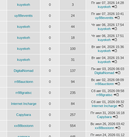
Пт авг 07, 2026 14:28
kuyekeh
0
3
kuyekeh
Пт авг 07, 2026 10:41
uy88eventts
0
24
uy88eventts
Чт авг 06, 2026 17:54
kuyekeh
0
44
kuyekeh
Чт авг 06, 2026 17:51
kuyekeh
0
18
kuyekeh
Вт авг 04, 2026 15:36
kuyekeh
0
100
kuyekeh
Вт авг 04, 2026 15:34
kuyekeh
0
31
kuyekeh
Пн авг 03, 2026 06:03
DigitalNomad
0
137
DigitalNomad
Вс авг 02, 2026 08:09
rr88auctionn
0
94
rr88auctionn
Сб авг 01, 2026 09:58
rr88gratisc
0
235
rr88gratisc
Сб авг 01, 2026 09:32
Internet Incharge
0
84
Internet Incharge
Пт июл 31, 2026 16:18
Capybara
0
257
Capybara
Вс июл 26, 2026 03:42
xx88bostonn
0
554
xx88bostonn
Пт июл 24, 2026 01:12
somosa
0
445