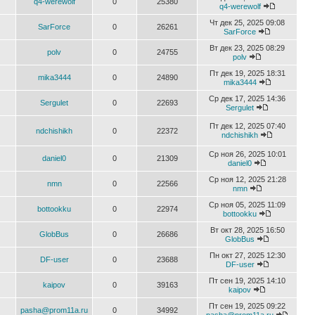
q4-werewolf
0
25380
q4-werewolf
Чт дек 25, 2025 09:08
SarForce
0
26261
SarForce
Вт дек 23, 2025 08:29
polv
0
24755
polv
Пт дек 19, 2025 18:31
mika3444
0
24890
mika3444
Ср дек 17, 2025 14:36
Sergulet
0
22693
Sergulet
Пт дек 12, 2025 07:40
ndchishikh
0
22372
ndchishikh
Ср ноя 26, 2025 10:01
daniel0
0
21309
daniel0
Ср ноя 12, 2025 21:28
nmn
0
22566
nmn
Ср ноя 05, 2025 11:09
bottookku
0
22974
bottookku
Вт окт 28, 2025 16:50
GlobBus
0
26686
GlobBus
Пн окт 27, 2025 12:30
DF-user
0
23688
DF-user
Пт сен 19, 2025 14:10
kaipov
0
39163
kaipov
Пт сен 19, 2025 09:22
pasha@prom11a.ru
0
34992