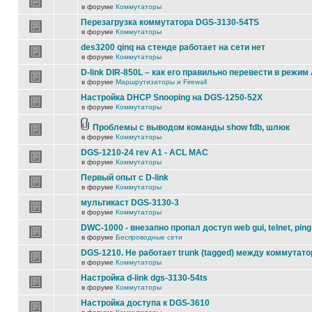
в форуме
Коммутаторы
Перезагрузка коммутатора DGS-3130-54TS
в форуме
Коммутаторы
des3200 qinq на стенде работает на сети нет
в форуме
Коммутаторы
D-link DIR-850L – как его правильно перевести в режим
в форуме
Маршрутизаторы и Firewall
Настройка DHCP Snooping на DGS-1250-52X
в форуме
Коммутаторы
Проблемы с выводом команды show fdb, шлюк
в форуме
Коммутаторы
DGS-1210-24 rev A1 - ACL MAC
в форуме
Коммутаторы
Первый опыт с D-link
в форуме
Коммутаторы
мультикаст DGS-3130-3
в форуме
Коммутаторы
DWC-1000 - внезапно пропал доступ web gui, telnet, ping
в форуме
Беспроводные сети
DGS-1210. Не работает trunk (tagged) между коммутато
в форуме
Коммутаторы
Настройка d-link dgs-3130-54ts
в форуме
Коммутаторы
Настройка доступа к DGS-3610