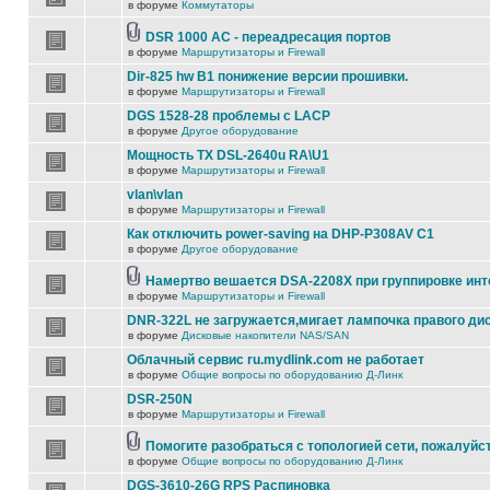
в форуме
Коммутаторы
DSR 1000 AC - переадресация портов
в форуме
Маршрутизаторы и Firewall
Dir-825 hw B1 понижение версии прошивки.
в форуме
Маршрутизаторы и Firewall
DGS 1528-28 проблемы с LACP
в форуме
Другое оборудование
Мощность TX DSL-2640u RA\U1
в форуме
Маршрутизаторы и Firewall
vlan\vlan
в форуме
Маршрутизаторы и Firewall
Как отключить power-saving на DHP-P308AV C1
в форуме
Другое оборудование
Намертво вешается DSA-2208X при группировке ин
в форуме
Маршрутизаторы и Firewall
DNR-322L не загружается,мигает лампочка правого ди
в форуме
Дисковые накопители NAS/SAN
Облачный сервис ru.mydlink.com не работает
в форуме
Общие вопросы по оборудованию Д-Линк
DSR-250N
в форуме
Маршрутизаторы и Firewall
Помогите разобраться с топологией сети, пожалуйс
в форуме
Общие вопросы по оборудованию Д-Линк
DGS-3610-26G RPS Распиновка