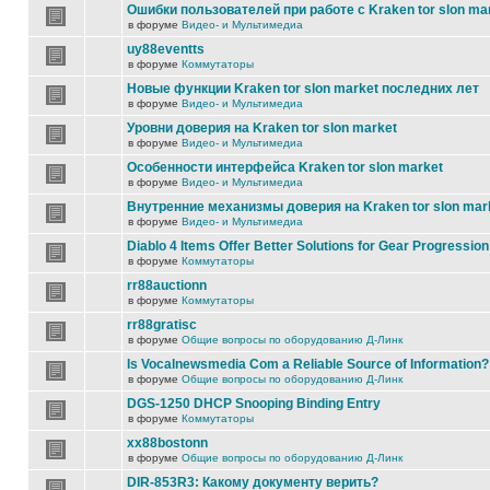
Ошибки пользователей при работе с Kraken tor slon ma
в форуме
Видео- и Мультимедиа
uy88eventts
в форуме
Коммутаторы
Новые функции Kraken tor slon market последних лет
в форуме
Видео- и Мультимедиа
Уровни доверия на Kraken tor slon market
в форуме
Видео- и Мультимедиа
Особенности интерфейса Kraken tor slon market
в форуме
Видео- и Мультимедиа
Внутренние механизмы доверия на Kraken tor slon mar
в форуме
Видео- и Мультимедиа
Diablo 4 Items Offer Better Solutions for Gear Progression
в форуме
Коммутаторы
rr88auctionn
в форуме
Коммутаторы
rr88gratisc
в форуме
Общие вопросы по оборудованию Д-Линк
Is Vocalnewsmedia Com a Reliable Source of Information?
в форуме
Общие вопросы по оборудованию Д-Линк
DGS-1250 DHCP Snooping Binding Entry
в форуме
Коммутаторы
xx88bostonn
в форуме
Общие вопросы по оборудованию Д-Линк
DIR-853R3: Какому документу верить?