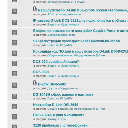
в форуме
Маршрутизаторы и Firewall
маршрутизатор D-Link DSL-2750U нужен эталонный
в форуме
ADSL и последняя миля
IP-камера D-Link DCS-5222L не подключается к облаку 
в форуме
Видео- и Мультимедиа
Вопрос по возможности настройки Captive Portal и авт
в форуме
Беспроводные сети
SIP-регистрация пропадает через несколько часов
в форуме
Голос по IP (VoIP)
Исходный код ПО для маршутизатора D-Link DIR-842V
в форуме
Общие вопросы по оборудованию Д-Линк
DCS-920 серийный номер?
в форуме
Видео- и Мультимедиа
DCS-930L
в форуме
Видео- и Мультимедиа
D-Link DPN-5402
в форуме
Другое оборудование
DG-104SH сброс пароля и настроек
в форуме
Голос по IP (VoIP)
Настройка D-Link DSL2640
в форуме
Общие вопросы по оборудованию Д-Линк
DGS-1024C и уши в комплекте
в форуме
Коммутаторы
3120 проблема с ip телефонией