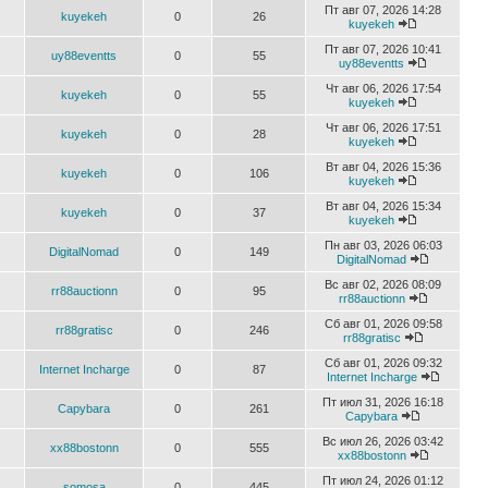
Пт авг 07, 2026 14:28
kuyekeh
0
26
kuyekeh
Пт авг 07, 2026 10:41
uy88eventts
0
55
uy88eventts
Чт авг 06, 2026 17:54
kuyekeh
0
55
kuyekeh
Чт авг 06, 2026 17:51
kuyekeh
0
28
kuyekeh
Вт авг 04, 2026 15:36
kuyekeh
0
106
kuyekeh
Вт авг 04, 2026 15:34
kuyekeh
0
37
kuyekeh
Пн авг 03, 2026 06:03
DigitalNomad
0
149
DigitalNomad
Вс авг 02, 2026 08:09
rr88auctionn
0
95
rr88auctionn
Сб авг 01, 2026 09:58
rr88gratisc
0
246
rr88gratisc
Сб авг 01, 2026 09:32
Internet Incharge
0
87
Internet Incharge
Пт июл 31, 2026 16:18
Capybara
0
261
Capybara
Вс июл 26, 2026 03:42
xx88bostonn
0
555
xx88bostonn
Пт июл 24, 2026 01:12
somosa
0
445