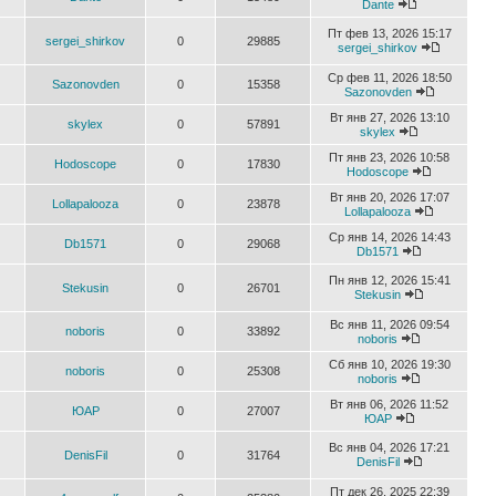
Dante
Пт фев 13, 2026 15:17
sergei_shirkov
0
29885
sergei_shirkov
Ср фев 11, 2026 18:50
Sazonovden
0
15358
Sazonovden
Вт янв 27, 2026 13:10
skylex
0
57891
skylex
Пт янв 23, 2026 10:58
Hodoscope
0
17830
Hodoscope
Вт янв 20, 2026 17:07
Lollapalooza
0
23878
Lollapalooza
Ср янв 14, 2026 14:43
Db1571
0
29068
Db1571
Пн янв 12, 2026 15:41
Stekusin
0
26701
Stekusin
Вс янв 11, 2026 09:54
noboris
0
33892
noboris
Сб янв 10, 2026 19:30
noboris
0
25308
noboris
Вт янв 06, 2026 11:52
ЮАР
0
27007
ЮАР
Вс янв 04, 2026 17:21
DenisFil
0
31764
DenisFil
Пт дек 26, 2025 22:39