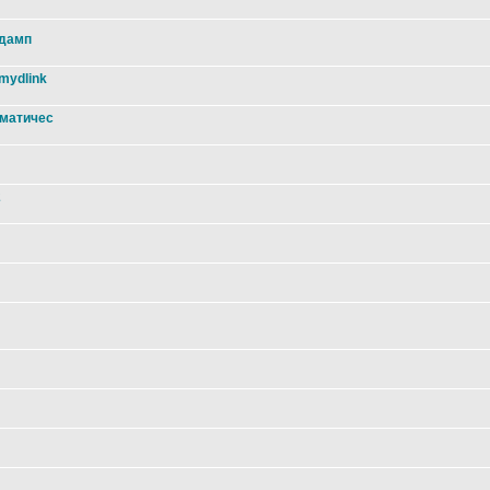
 дамп
mydlink
оматичес
2