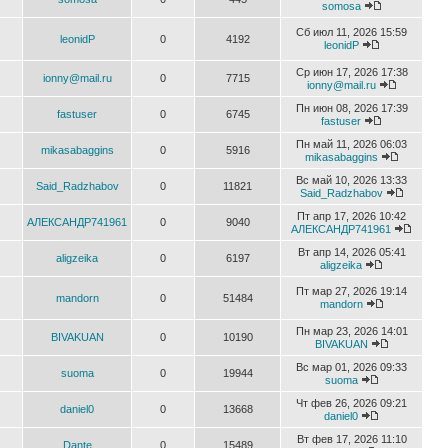
somosa
Сб июл 11, 2026 15:59
leonidP
0
4192
leonidP
Ср июн 17, 2026 17:38
ionny@mail.ru
0
7715
ionny@mail.ru
Пн июн 08, 2026 17:39
fastuser
0
6745
fastuser
Пн май 11, 2026 06:03
mikasabaggins
0
5916
mikasabaggins
Вс май 10, 2026 13:33
Said_Radzhabov
0
11821
Said_Radzhabov
Пт апр 17, 2026 10:42
АЛЕКСАНДР741961
0
9040
АЛЕКСАНДР741961
Вт апр 14, 2026 05:41
aligzeika
0
6197
aligzeika
Пт мар 27, 2026 19:14
mandorn
0
51484
mandorn
Пн мар 23, 2026 14:01
BIVAKUAN
0
10190
BIVAKUAN
Вс мар 01, 2026 09:33
suoma
0
19944
suoma
Чт фев 26, 2026 09:21
daniel0
0
13668
daniel0
Вт фев 17, 2026 11:10
Dante
0
15489