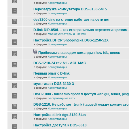
в форуме
Коммутаторы
Перезагрузка коммутатора DGS-3130-54TS
в форуме
Коммутаторы
des3200 qinq на стенде работает на сети нет
в форуме
Коммутаторы
D-link DIR-850L – как его правильно перевести в режим
в форуме
Маршрутизаторы и Firewall
Настройка DHCP Snooping на DGS-1250-52X
в форуме
Коммутаторы
Проблемы с выводом команды show fdb, шлюк
в форуме
Коммутаторы
DGS-1210-24 rev A1 - ACL MAC
в форуме
Коммутаторы
Первый опыт с D-link
в форуме
Коммутаторы
мультикаст DGS-3130-3
в форуме
Коммутаторы
DWC-1000 - внезапно пропал доступ web gui, telnet, ping
в форуме
Беспроводные сети
DGS-1210. Не работает trunk (tagged) между коммутато
в форуме
Коммутаторы
Настройка d-link dgs-3130-54ts
в форуме
Коммутаторы
Настройка доступа к DGS-3610