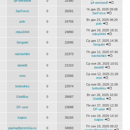
q4-werewolf
0
25380
q4-werewolf
Чт дек 25, 2025 09:08
SarForce
0
26261
SarForce
Вт дек 23, 2025 08:29
polv
0
24756
polv
Пт дек 19, 2025 18:31
mika3444
0
24890
mika3444
Ср дек 17, 2025 14:36
Sergulet
0
22695
Sergulet
Пт дек 12, 2025 07:40
ndchishikh
0
22373
ndchishikh
Ср ноя 26, 2025 10:01
daniel0
0
21310
daniel0
Ср ноя 12, 2025 21:28
nmn
0
22566
nmn
Ср ноя 05, 2025 11:09
bottookku
0
22974
bottookku
Вт окт 28, 2025 16:50
GlobBus
0
26687
GlobBus
Пн окт 27, 2025 12:30
DF-user
0
23688
DF-user
Пт сен 19, 2025 14:10
kaipov
0
39165
kaipov
Пт сен 19, 2025 09:22
pasha@prom11a.ru
0
34993