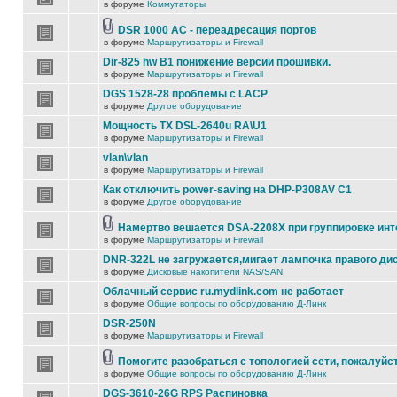
в форуме
Коммутаторы
DSR 1000 AC - переадресация портов
в форуме
Маршрутизаторы и Firewall
Dir-825 hw B1 понижение версии прошивки.
в форуме
Маршрутизаторы и Firewall
DGS 1528-28 проблемы с LACP
в форуме
Другое оборудование
Мощность TX DSL-2640u RA\U1
в форуме
Маршрутизаторы и Firewall
vlan\vlan
в форуме
Маршрутизаторы и Firewall
Как отключить power-saving на DHP-P308AV C1
в форуме
Другое оборудование
Намертво вешается DSA-2208X при группировке ин
в форуме
Маршрутизаторы и Firewall
DNR-322L не загружается,мигает лампочка правого ди
в форуме
Дисковые накопители NAS/SAN
Облачный сервис ru.mydlink.com не работает
в форуме
Общие вопросы по оборудованию Д-Линк
DSR-250N
в форуме
Маршрутизаторы и Firewall
Помогите разобраться с топологией сети, пожалуйс
в форуме
Общие вопросы по оборудованию Д-Линк
DGS-3610-26G RPS Распиновка