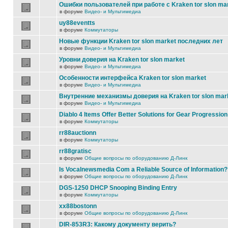
Ошибки пользователей при работе с Kraken tor slon ma
в форуме
Видео- и Мультимедиа
uy88eventts
в форуме
Коммутаторы
Новые функции Kraken tor slon market последних лет
в форуме
Видео- и Мультимедиа
Уровни доверия на Kraken tor slon market
в форуме
Видео- и Мультимедиа
Особенности интерфейса Kraken tor slon market
в форуме
Видео- и Мультимедиа
Внутренние механизмы доверия на Kraken tor slon mar
в форуме
Видео- и Мультимедиа
Diablo 4 Items Offer Better Solutions for Gear Progression
в форуме
Коммутаторы
rr88auctionn
в форуме
Коммутаторы
rr88gratisc
в форуме
Общие вопросы по оборудованию Д-Линк
Is Vocalnewsmedia Com a Reliable Source of Information?
в форуме
Общие вопросы по оборудованию Д-Линк
DGS-1250 DHCP Snooping Binding Entry
в форуме
Коммутаторы
xx88bostonn
в форуме
Общие вопросы по оборудованию Д-Линк
DIR-853R3: Какому документу верить?