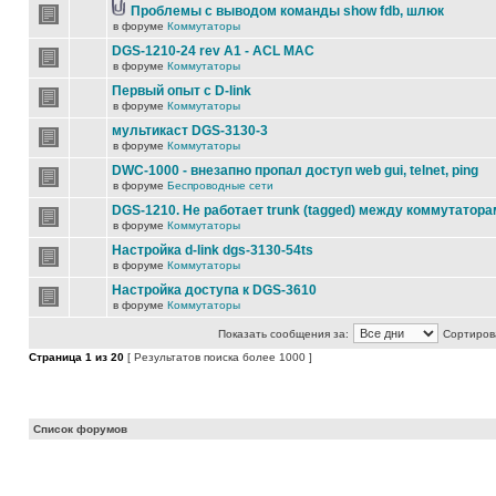
Проблемы с выводом команды show fdb, шлюк
в форуме
Коммутаторы
DGS-1210-24 rev A1 - ACL MAC
в форуме
Коммутаторы
Первый опыт с D-link
в форуме
Коммутаторы
мультикаст DGS-3130-3
в форуме
Коммутаторы
DWC-1000 - внезапно пропал доступ web gui, telnet, ping
в форуме
Беспроводные сети
DGS-1210. Не работает trunk (tagged) между коммутатора
в форуме
Коммутаторы
Настройка d-link dgs-3130-54ts
в форуме
Коммутаторы
Настройка доступа к DGS-3610
в форуме
Коммутаторы
Показать сообщения за:
Сортирова
Страница
1
из
20
[ Результатов поиска более 1000 ]
Список форумов