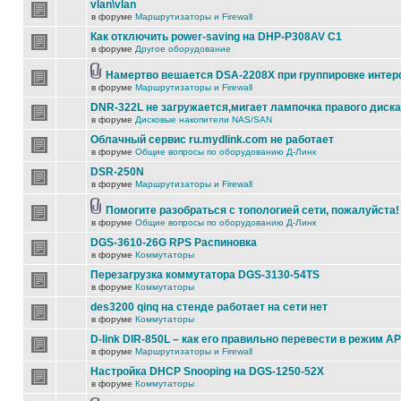
vlan\vlan
в форуме
Маршрутизаторы и Firewall
Как отключить power-saving на DHP-P308AV C1
в форуме
Другое оборудование
Намертво вешается DSA-2208X при группировке инте
в форуме
Маршрутизаторы и Firewall
DNR-322L не загружается,мигает лампочка правого диска
в форуме
Дисковые накопители NAS/SAN
Облачный сервис ru.mydlink.com не работает
в форуме
Общие вопросы по оборудованию Д-Линк
DSR-250N
в форуме
Маршрутизаторы и Firewall
Помогите разобраться с топологией сети, пожалуйста!
в форуме
Общие вопросы по оборудованию Д-Линк
DGS-3610-26G RPS Распиновка
в форуме
Коммутаторы
Перезагрузка коммутатора DGS-3130-54TS
в форуме
Коммутаторы
des3200 qinq на стенде работает на сети нет
в форуме
Коммутаторы
D-link DIR-850L – как его правильно перевести в режим AP
в форуме
Маршрутизаторы и Firewall
Настройка DHCP Snooping на DGS-1250-52X
в форуме
Коммутаторы