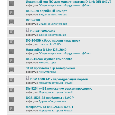
Исходный код ПО для маршутизатора D-Link DIR-842V2
в форуме
Общие вопросы по оборудованию Д-Линк
DCS-920 серийный номер?
в форуме
Видео- и Мультимедиа
DCS-930L
в форуме
Видео- и Мультимедиа
D-Link DPN-5402
в форуме
Другое оборудование
DG-104SH сброс пароля и настроек
в форуме
Голос по IP (VoIP)
Настройка D-Link DSL2640
в форуме
Общие вопросы по оборудованию Д-Линк
DGS-1024C и уши в комплекте
в форуме
Коммутаторы
3120 проблема с ip телефонией
в форуме
Коммутаторы
DSR 1000 AC - переадресация портов
в форуме
Маршрутизаторы и Firewall
Dir-825 hw B1 понижение версии прошивки.
в форуме
Маршрутизаторы и Firewall
DGS 1528-28 проблемы с LACP
в форуме
Другое оборудование
Мощность TX DSL-2640u RA\U1
в форуме
Маршрутизаторы и Firewall