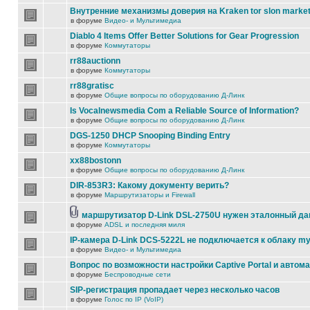
Внутренние механизмы доверия на Kraken tor slon marke
в форуме
Видео- и Мультимедиа
Diablo 4 Items Offer Better Solutions for Gear Progression
в форуме
Коммутаторы
rr88auctionn
в форуме
Коммутаторы
rr88gratisc
в форуме
Общие вопросы по оборудованию Д-Линк
Is Vocalnewsmedia Com a Reliable Source of Information?
в форуме
Общие вопросы по оборудованию Д-Линк
DGS-1250 DHCP Snooping Binding Entry
в форуме
Коммутаторы
xx88bostonn
в форуме
Общие вопросы по оборудованию Д-Линк
DIR-853R3: Какому документу верить?
в форуме
Маршрутизаторы и Firewall
маршрутизатор D-Link DSL-2750U нужен эталонный д
в форуме
ADSL и последняя миля
IP-камера D-Link DCS-5222L не подключается к облаку my
в форуме
Видео- и Мультимедиа
Вопрос по возможности настройки Captive Portal и автом
в форуме
Беспроводные сети
SIP-регистрация пропадает через несколько часов
в форуме
Голос по IP (VoIP)