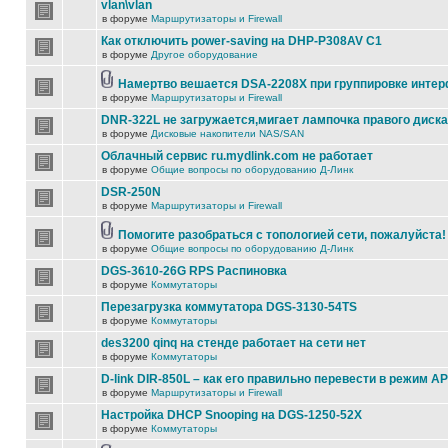
vlan\vlan
в форуме
Маршрутизаторы и Firewall
Как отключить power-saving на DHP-P308AV C1
в форуме
Другое оборудование
Намертво вешается DSA-2208X при группировке инте
в форуме
Маршрутизаторы и Firewall
DNR-322L не загружается,мигает лампочка правого диска
в форуме
Дисковые накопители NAS/SAN
Облачный сервис ru.mydlink.com не работает
в форуме
Общие вопросы по оборудованию Д-Линк
DSR-250N
в форуме
Маршрутизаторы и Firewall
Помогите разобраться с топологией сети, пожалуйста!
в форуме
Общие вопросы по оборудованию Д-Линк
DGS-3610-26G RPS Распиновка
в форуме
Коммутаторы
Перезагрузка коммутатора DGS-3130-54TS
в форуме
Коммутаторы
des3200 qinq на стенде работает на сети нет
в форуме
Коммутаторы
D-link DIR-850L – как его правильно перевести в режим AP
в форуме
Маршрутизаторы и Firewall
Настройка DHCP Snooping на DGS-1250-52X
в форуме
Коммутаторы