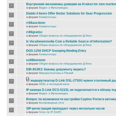
Внутренние механизмы доверия на Kraken tor slon marke
в форуме
Видео- и Мультимедиа
Diablo 4 Items Offer Better Solutions for Gear Progression
в форуме
Коммутаторы
rr88auctionn
в форуме
Коммутаторы
rr88gratisc
в форуме
Общие вопросы по оборудованию Д-Линк
Is Vocalnewsmedia Com a Reliable Source of Information?
в форуме
Общие вопросы по оборудованию Д-Линк
DGS-1250 DHCP Snooping Binding Entry
в форуме
Коммутаторы
xx88bostonn
в форуме
Общие вопросы по оборудованию Д-Линк
DIR-853R3: Какому документу верить?
в форуме
Маршрутизаторы и Firewall
маршрутизатор D-Link DSL-2750U нужен эталонный д
в форуме
ADSL и последняя миля
IP-камера D-Link DCS-5222L не подключается к облаку my
в форуме
Видео- и Мультимедиа
Вопрос по возможности настройки Captive Portal и автом
в форуме
Беспроводные сети
SIP-регистрация пропадает через несколько часов
в форуме
Голос по IP (VoIP)