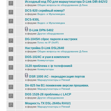
Исходный код ПО для маршутизатора D-Link DIR-842V2
в форуме
Общие вопросы по оборудованию Д-Линк
DCS-920 серийный номер?
в форуме
Видео- и Мультимедиа
DCS-930L
в форуме
Видео- и Мультимедиа
D-Link DPN-5402
в форуме
Другое оборудование
DG-104SH сброс пароля и настроек
в форуме
Голос по IP (VoIP)
Настройка D-Link DSL2640
в форуме
Общие вопросы по оборудованию Д-Линк
DGS-1024C и уши в комплекте
в форуме
Коммутаторы
3120 проблема с ip телефонией
в форуме
Коммутаторы
DSR 1000 AC - переадресация портов
в форуме
Маршрутизаторы и Firewall
Dir-825 hw B1 понижение версии прошивки.
в форуме
Маршрутизаторы и Firewall
DGS 1528-28 проблемы с LACP
в форуме
Другое оборудование
Мощность TX DSL-2640u RA\U1
в форуме
Маршрутизаторы и Firewall