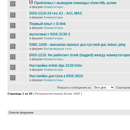
Проблемы с выводом команды show fdb, шлюк
в форуме
Коммутаторы
DGS-1210-24 rev A1 - ACL MAC
в форуме
Коммутаторы
Первый опыт с D-link
в форуме
Коммутаторы
мультикаст DGS-3130-3
в форуме
Коммутаторы
DWC-1000 - внезапно пропал доступ web gui, telnet, ping
в форуме
Беспроводные сети
DGS-1210. Не работает trunk (tagged) между коммутатора
в форуме
Коммутаторы
Настройка d-link dgs-3130-54ts
в форуме
Коммутаторы
Настройка доступа к DGS-3610
в форуме
Коммутаторы
Показать сообщения за:
Сортирова
Страница
1
из
20
[ Результатов поиска более 1000 ]
Список форумов