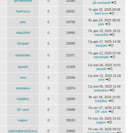
q4-werewolf
0
25380
q4-werewolf
Чт дек 25, 2025 09:08
SarForce
0
26261
SarForce
Вт дек 23, 2025 08:29
polv
0
24755
polv
Пт дек 19, 2025 18:31
mika3444
0
24890
mika3444
Ср дек 17, 2025 14:36
Sergulet
0
22693
Sergulet
Пт дек 12, 2025 07:40
ndchishikh
0
22371
ndchishikh
Ср ноя 26, 2025 10:01
daniel0
0
21309
daniel0
Ср ноя 12, 2025 21:28
nmn
0
22566
nmn
Ср ноя 05, 2025 11:09
bottookku
0
22974
bottookku
Вт окт 28, 2025 16:50
GlobBus
0
26686
GlobBus
Пн окт 27, 2025 12:30
DF-user
0
23688
DF-user
Пт сен 19, 2025 14:10
kaipov
0
39163
kaipov
Пт сен 19, 2025 09:22
pasha@prom11a.ru
0
34992