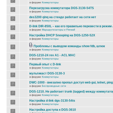
в форуме
Коммутаторы
Перезагрузка коммутатора DGS-3130-54TS
в форуме
Коммутаторы
des3200 qinq на стенде работает на сети нет
в форуме
Коммутаторы
D-link DIR-850L – как его правильно перевести в режим
в форуме
Маршрутизаторы и Firewall
Настройка DHCP Snooping на DGS-1250-52X
в форуме
Коммутаторы
Проблемы с выводом команды show fdb, шлюк
в форуме
Коммутаторы
DGS-1210-24 rev A1 - ACL MAC
в форуме
Коммутаторы
Первый опыт с D-link
в форуме
Коммутаторы
мультикаст DGS-3130-3
в форуме
Коммутаторы
DWC-1000 - внезапно пропал доступ web gui, telnet, ping
в форуме
Беспроводные сети
DGS-1210. Не работает trunk (tagged) между коммутато
в форуме
Коммутаторы
Настройка d-link dgs-3130-54ts
в форуме
Коммутаторы
Настройка доступа к DGS-3610