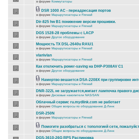
в форуме
Коммутаторы
DSR 1000 AC - переадресация портов
в форуме
Маршрутизаторы и Firewall
Dir-825 hw B1 понижение версии прошивки.
в форуме
Маршрутизаторы и Firewall
DGS 1528-28 проблемы с LACP
в форуме
Другое оборудование
Мощность TX DSL-2640u RA\U1
в форуме
Маршрутизаторы и Firewall
vlan\vlan
в форуме
Маршрутизаторы и Firewall
Как отключить power-saving на DHP-P308AV C1
в форуме
Другое оборудование
Намертво вешается DSA-2208X при группировке ин
в форуме
Маршрутизаторы и Firewall
DNR-322L не загружается,мигает лампочка правого ди
в форуме
Дисковые накопители NAS/SAN
Облачный сервис ru.mydlink.com не работает
в форуме
Общие вопросы по оборудованию Д-Линк
DSR-250N
в форуме
Маршрутизаторы и Firewall
Помогите разобраться с топологией сети, пожалуйс
в форуме
Общие вопросы по оборудованию Д-Линк
DGS-3610-26G RPS Распиновка