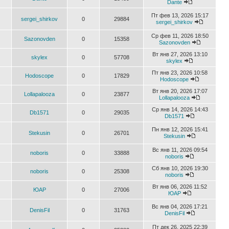
Dante
Пт фев 13, 2026 15:17
sergei_shirkov
0
29884
sergei_shirkov
Ср фев 11, 2026 18:50
Sazonovden
0
15358
Sazonovden
Вт янв 27, 2026 13:10
skylex
0
57708
skylex
Пт янв 23, 2026 10:58
Hodoscope
0
17829
Hodoscope
Вт янв 20, 2026 17:07
Lollapalooza
0
23877
Lollapalooza
Ср янв 14, 2026 14:43
Db1571
0
29035
Db1571
Пн янв 12, 2026 15:41
Stekusin
0
26701
Stekusin
Вс янв 11, 2026 09:54
noboris
0
33888
noboris
Сб янв 10, 2026 19:30
noboris
0
25308
noboris
Вт янв 06, 2026 11:52
ЮАР
0
27006
ЮАР
Вс янв 04, 2026 17:21
DenisFil
0
31763
DenisFil
Пт дек 26, 2025 22:39