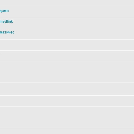
 дамп
mydlink
оматичес
2