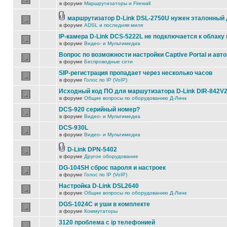
в форуме
Маршрутизаторы и Firewall
маршрутизатор D-Link DSL-2750U нужен эталонный
в форуме
ADSL и последняя миля
IP-камера D-Link DCS-5222L не подключается к облаку 
в форуме
Видео- и Мультимедиа
Вопрос по возможности настройки Captive Portal и авт
в форуме
Беспроводные сети
SIP-регистрация пропадает через несколько часов
в форуме
Голос по IP (VoIP)
Исходный код ПО для маршутизатора D-Link DIR-842V
в форуме
Общие вопросы по оборудованию Д-Линк
DCS-920 серийный номер?
в форуме
Видео- и Мультимедиа
DCS-930L
в форуме
Видео- и Мультимедиа
D-Link DPN-5402
в форуме
Другое оборудование
DG-104SH сброс пароля и настроек
в форуме
Голос по IP (VoIP)
Настройка D-Link DSL2640
в форуме
Общие вопросы по оборудованию Д-Линк
DGS-1024C и уши в комплекте
в форуме
Коммутаторы
3120 проблема с ip телефонией