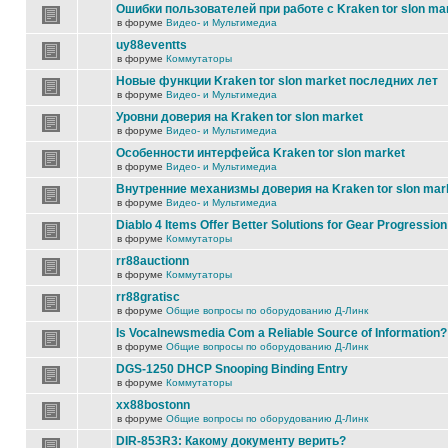
Ошибки пользователей при работе с Kraken tor slon ma
в форуме
Видео- и Мультимедиа
uy88eventts
в форуме
Коммутаторы
Новые функции Kraken tor slon market последних лет
в форуме
Видео- и Мультимедиа
Уровни доверия на Kraken tor slon market
в форуме
Видео- и Мультимедиа
Особенности интерфейса Kraken tor slon market
в форуме
Видео- и Мультимедиа
Внутренние механизмы доверия на Kraken tor slon mar
в форуме
Видео- и Мультимедиа
Diablo 4 Items Offer Better Solutions for Gear Progression
в форуме
Коммутаторы
rr88auctionn
в форуме
Коммутаторы
rr88gratisc
в форуме
Общие вопросы по оборудованию Д-Линк
Is Vocalnewsmedia Com a Reliable Source of Information?
в форуме
Общие вопросы по оборудованию Д-Линк
DGS-1250 DHCP Snooping Binding Entry
в форуме
Коммутаторы
xx88bostonn
в форуме
Общие вопросы по оборудованию Д-Линк
DIR-853R3: Какому документу верить?