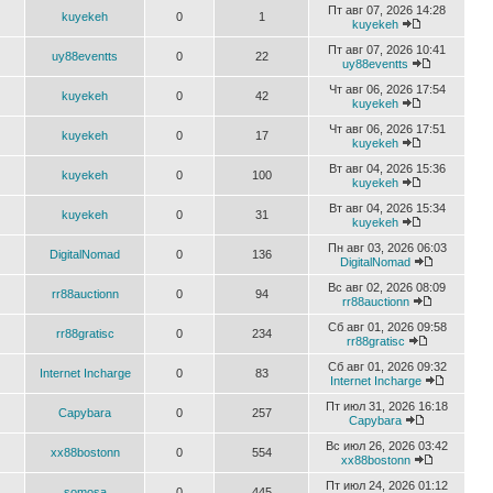
Пт авг 07, 2026 14:28
kuyekeh
0
1
kuyekeh
Пт авг 07, 2026 10:41
uy88eventts
0
22
uy88eventts
Чт авг 06, 2026 17:54
kuyekeh
0
42
kuyekeh
Чт авг 06, 2026 17:51
kuyekeh
0
17
kuyekeh
Вт авг 04, 2026 15:36
kuyekeh
0
100
kuyekeh
Вт авг 04, 2026 15:34
kuyekeh
0
31
kuyekeh
Пн авг 03, 2026 06:03
DigitalNomad
0
136
DigitalNomad
Вс авг 02, 2026 08:09
rr88auctionn
0
94
rr88auctionn
Сб авг 01, 2026 09:58
rr88gratisc
0
234
rr88gratisc
Сб авг 01, 2026 09:32
Internet Incharge
0
83
Internet Incharge
Пт июл 31, 2026 16:18
Capybara
0
257
Capybara
Вс июл 26, 2026 03:42
xx88bostonn
0
554
xx88bostonn
Пт июл 24, 2026 01:12
somosa
0
445