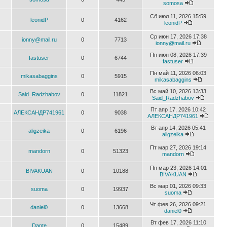
somosa
Сб июл 11, 2026 15:59
leonidP
0
4162
leonidP
Ср июн 17, 2026 17:38
ionny@mail.ru
0
7713
ionny@mail.ru
Пн июн 08, 2026 17:39
fastuser
0
6744
fastuser
Пн май 11, 2026 06:03
mikasabaggins
0
5915
mikasabaggins
Вс май 10, 2026 13:33
Said_Radzhabov
0
11821
Said_Radzhabov
Пт апр 17, 2026 10:42
АЛЕКСАНДР741961
0
9038
АЛЕКСАНДР741961
Вт апр 14, 2026 05:41
aligzeika
0
6196
aligzeika
Пт мар 27, 2026 19:14
mandorn
0
51323
mandorn
Пн мар 23, 2026 14:01
BIVAKUAN
0
10188
BIVAKUAN
Вс мар 01, 2026 09:33
suoma
0
19937
suoma
Чт фев 26, 2026 09:21
daniel0
0
13668
daniel0
Вт фев 17, 2026 11:10
Dante
0
15489