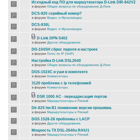
Исходный код ПО для маршутизатора D-Link DIR-842V2
в форуме
Общие вопросы по оборудованию Д-Линк
DCS-920 серийный номер?
в форуме
Видео- и Мультимедиа
DCS-930L
в форуме
Видео- и Мультимедиа
D-Link DPN-5402
в форуме
Другое оборудование
DG-104SH сброс пароля и настроек
в форуме
Голос по IP (VoIP)
Настройка D-Link DSL2640
в форуме
Общие вопросы по оборудованию Д-Линк
DGS-1024C и уши в комплекте
в форуме
Коммутаторы
3120 проблема с ip телефонией
в форуме
Коммутаторы
DSR 1000 AC - переадресация портов
в форуме
Маршрутизаторы и Firewall
Dir-825 hw B1 понижение версии прошивки.
в форуме
Маршрутизаторы и Firewall
DGS 1528-28 проблемы с LACP
в форуме
Другое оборудование
Мощность TX DSL-2640u RA\U1
в форуме
Маршрутизаторы и Firewall