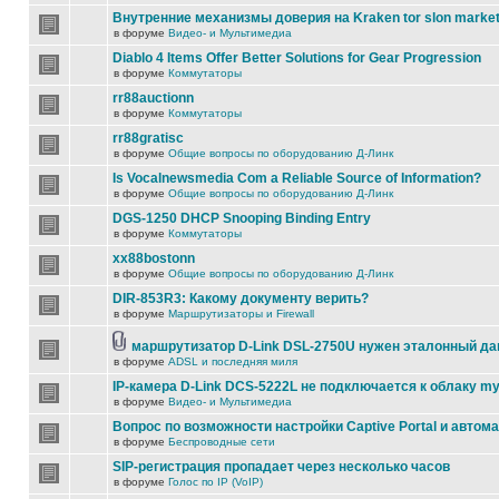
Внутренние механизмы доверия на Kraken tor slon marke
в форуме
Видео- и Мультимедиа
Diablo 4 Items Offer Better Solutions for Gear Progression
в форуме
Коммутаторы
rr88auctionn
в форуме
Коммутаторы
rr88gratisc
в форуме
Общие вопросы по оборудованию Д-Линк
Is Vocalnewsmedia Com a Reliable Source of Information?
в форуме
Общие вопросы по оборудованию Д-Линк
DGS-1250 DHCP Snooping Binding Entry
в форуме
Коммутаторы
xx88bostonn
в форуме
Общие вопросы по оборудованию Д-Линк
DIR-853R3: Какому документу верить?
в форуме
Маршрутизаторы и Firewall
маршрутизатор D-Link DSL-2750U нужен эталонный д
в форуме
ADSL и последняя миля
IP-камера D-Link DCS-5222L не подключается к облаку my
в форуме
Видео- и Мультимедиа
Вопрос по возможности настройки Captive Portal и автом
в форуме
Беспроводные сети
SIP-регистрация пропадает через несколько часов
в форуме
Голос по IP (VoIP)