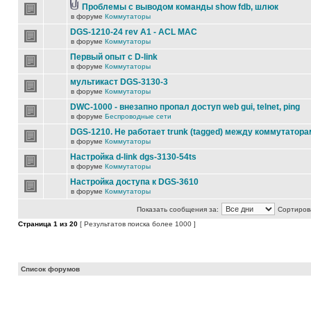
Проблемы с выводом команды show fdb, шлюк
в форуме
Коммутаторы
DGS-1210-24 rev A1 - ACL MAC
в форуме
Коммутаторы
Первый опыт с D-link
в форуме
Коммутаторы
мультикаст DGS-3130-3
в форуме
Коммутаторы
DWC-1000 - внезапно пропал доступ web gui, telnet, ping
в форуме
Беспроводные сети
DGS-1210. Не работает trunk (tagged) между коммутатора
в форуме
Коммутаторы
Настройка d-link dgs-3130-54ts
в форуме
Коммутаторы
Настройка доступа к DGS-3610
в форуме
Коммутаторы
Показать сообщения за:
Сортирова
Страница
1
из
20
[ Результатов поиска более 1000 ]
Список форумов