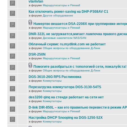
vlan\vlan
в форуме
Маршрутизаторы и Firewall
Как отключить power-saving на DHP-P308AV C1
в форуме
Другое оборудование
Намертво вешается DSA-2208X при группировке инте
в форуме
Маршрутизаторы и Firewall
DNR-322L не загружается,мигает лампочка правого диска
в форуме
Дисковые накопители NAS/SAN
Облачный сервис ru.mydlink.com не работает
в форуме
Общие вопросы по оборудованию Д-Линк
DSR-250N
в форуме
Маршрутизаторы и Firewall
Помогите разобраться с топологией сети, пожалуйста!
в форуме
Общие вопросы по оборудованию Д-Линк
DGS-3610-26G RPS Распиновка
в форуме
Коммутаторы
Перезагрузка коммутатора DGS-3130-54TS
в форуме
Коммутаторы
des3200 qinq на стенде работает на сети нет
в форуме
Коммутаторы
D-link DIR-850L – как его правильно перевести в режим AP
в форуме
Маршрутизаторы и Firewall
Настройка DHCP Snooping на DGS-1250-52X
в форуме
Коммутаторы