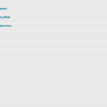
 дамп
mydlink
оматичес
2