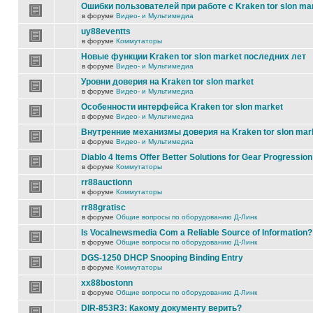
Ошибки пользователей при работе с Kraken tor slon ma
в форуме
Видео- и Мультимедиа
uy88eventts
в форуме
Коммутаторы
Новые функции Kraken tor slon market последних лет
в форуме
Видео- и Мультимедиа
Уровни доверия на Kraken tor slon market
в форуме
Видео- и Мультимедиа
Особенности интерфейса Kraken tor slon market
в форуме
Видео- и Мультимедиа
Внутренние механизмы доверия на Kraken tor slon mar
в форуме
Видео- и Мультимедиа
Diablo 4 Items Offer Better Solutions for Gear Progression
в форуме
Коммутаторы
rr88auctionn
в форуме
Коммутаторы
rr88gratisc
в форуме
Общие вопросы по оборудованию Д-Линк
Is Vocalnewsmedia Com a Reliable Source of Information?
в форуме
Общие вопросы по оборудованию Д-Линк
DGS-1250 DHCP Snooping Binding Entry
в форуме
Коммутаторы
xx88bostonn
в форуме
Общие вопросы по оборудованию Д-Линк
DIR-853R3: Какому документу верить?