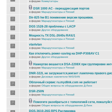
в форуме
Коммутаторы
DSR 1000 AC - переадресация портов
в форуме
Маршрутизаторы и Firewall
Dir-825 hw B1 понижение версии прошивки.
в форуме
Маршрутизаторы и Firewall
DGS 1528-28 проблемы с LACP
в форуме
Другое оборудование
Мощность TX DSL-2640u RA\U1
в форуме
Маршрутизаторы и Firewall
vlan\vlan
в форуме
Маршрутизаторы и Firewall
Как отключить power-saving на DHP-P308AV C1
в форуме
Другое оборудование
Намертво вешается DSA-2208X при группировке ин
в форуме
Маршрутизаторы и Firewall
DNR-322L не загружается,мигает лампочка правого ди
в форуме
Дисковые накопители NAS/SAN
Облачный сервис ru.mydlink.com не работает
в форуме
Общие вопросы по оборудованию Д-Линк
DSR-250N
в форуме
Маршрутизаторы и Firewall
Помогите разобраться с топологией сети, пожалуйс
в форуме
Общие вопросы по оборудованию Д-Линк
DGS-3610-26G RPS Распиновка