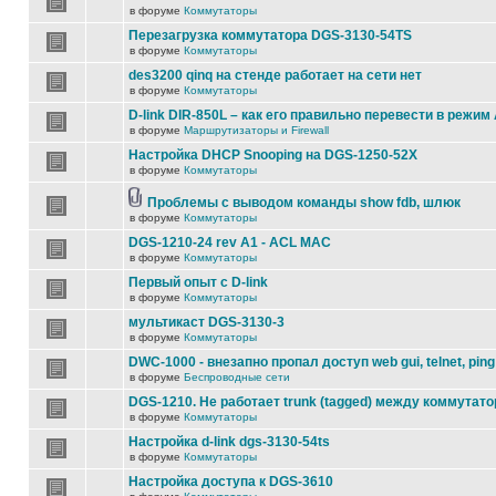
в форуме
Коммутаторы
Перезагрузка коммутатора DGS-3130-54TS
в форуме
Коммутаторы
des3200 qinq на стенде работает на сети нет
в форуме
Коммутаторы
D-link DIR-850L – как его правильно перевести в режим
в форуме
Маршрутизаторы и Firewall
Настройка DHCP Snooping на DGS-1250-52X
в форуме
Коммутаторы
Проблемы с выводом команды show fdb, шлюк
в форуме
Коммутаторы
DGS-1210-24 rev A1 - ACL MAC
в форуме
Коммутаторы
Первый опыт с D-link
в форуме
Коммутаторы
мультикаст DGS-3130-3
в форуме
Коммутаторы
DWC-1000 - внезапно пропал доступ web gui, telnet, ping
в форуме
Беспроводные сети
DGS-1210. Не работает trunk (tagged) между коммутато
в форуме
Коммутаторы
Настройка d-link dgs-3130-54ts
в форуме
Коммутаторы
Настройка доступа к DGS-3610