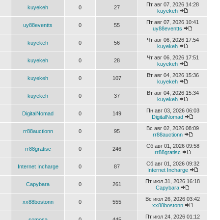
Пт авг 07, 2026 14:28
kuyekeh
0
27
kuyekeh
Пт авг 07, 2026 10:41
uy88eventts
0
55
uy88eventts
Чт авг 06, 2026 17:54
kuyekeh
0
56
kuyekeh
Чт авг 06, 2026 17:51
kuyekeh
0
28
kuyekeh
Вт авг 04, 2026 15:36
kuyekeh
0
107
kuyekeh
Вт авг 04, 2026 15:34
kuyekeh
0
37
kuyekeh
Пн авг 03, 2026 06:03
DigitalNomad
0
149
DigitalNomad
Вс авг 02, 2026 08:09
rr88auctionn
0
95
rr88auctionn
Сб авг 01, 2026 09:58
rr88gratisc
0
246
rr88gratisc
Сб авг 01, 2026 09:32
Internet Incharge
0
87
Internet Incharge
Пт июл 31, 2026 16:18
Capybara
0
261
Capybara
Вс июл 26, 2026 03:42
xx88bostonn
0
555
xx88bostonn
Пт июл 24, 2026 01:12
somosa
0
445