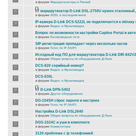
в форуме
Маршрутизаторы и Firewall
маршрутизатор D-Link DSL-2750U нужен эталонный
в форуме
ADSL и последняя миля
IP-камера D-Link DCS-5222L не подключается к облаку 
в форуме
Видео- и Мультимедиа
Вопрос по возможности настройки Captive Portal и авт
в форуме
Беспроводные сети
SIP-регистрация пропадает через несколько часов
в форуме
Голос по IP (VoIP)
Исходный код ПО для маршутизатора D-Link DIR-842V
в форуме
Общие вопросы по оборудованию Д-Линк
DCS-920 серийный номер?
в форуме
Видео- и Мультимедиа
DCS-930L
в форуме
Видео- и Мультимедиа
D-Link DPN-5402
в форуме
Другое оборудование
DG-104SH сброс пароля и настроек
в форуме
Голос по IP (VoIP)
Настройка D-Link DSL2640
в форуме
Общие вопросы по оборудованию Д-Линк
DGS-1024C и уши в комплекте
в форуме
Коммутаторы
3120 проблема с ip телефонией