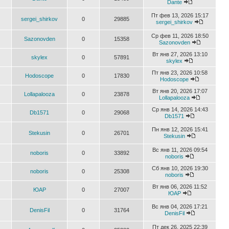
Dante
Пт фев 13, 2026 15:17
sergei_shirkov
0
29885
sergei_shirkov
Ср фев 11, 2026 18:50
Sazonovden
0
15358
Sazonovden
Вт янв 27, 2026 13:10
skylex
0
57891
skylex
Пт янв 23, 2026 10:58
Hodoscope
0
17830
Hodoscope
Вт янв 20, 2026 17:07
Lollapalooza
0
23878
Lollapalooza
Ср янв 14, 2026 14:43
Db1571
0
29068
Db1571
Пн янв 12, 2026 15:41
Stekusin
0
26701
Stekusin
Вс янв 11, 2026 09:54
noboris
0
33892
noboris
Сб янв 10, 2026 19:30
noboris
0
25308
noboris
Вт янв 06, 2026 11:52
ЮАР
0
27007
ЮАР
Вс янв 04, 2026 17:21
DenisFil
0
31764
DenisFil
Пт дек 26, 2025 22:39