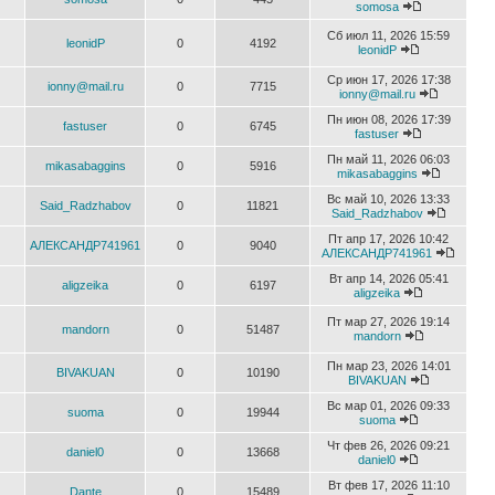
somosa
Сб июл 11, 2026 15:59
leonidP
0
4192
leonidP
Ср июн 17, 2026 17:38
ionny@mail.ru
0
7715
ionny@mail.ru
Пн июн 08, 2026 17:39
fastuser
0
6745
fastuser
Пн май 11, 2026 06:03
mikasabaggins
0
5916
mikasabaggins
Вс май 10, 2026 13:33
Said_Radzhabov
0
11821
Said_Radzhabov
Пт апр 17, 2026 10:42
АЛЕКСАНДР741961
0
9040
АЛЕКСАНДР741961
Вт апр 14, 2026 05:41
aligzeika
0
6197
aligzeika
Пт мар 27, 2026 19:14
mandorn
0
51487
mandorn
Пн мар 23, 2026 14:01
BIVAKUAN
0
10190
BIVAKUAN
Вс мар 01, 2026 09:33
suoma
0
19944
suoma
Чт фев 26, 2026 09:21
daniel0
0
13668
daniel0
Вт фев 17, 2026 11:10
Dante
0
15489