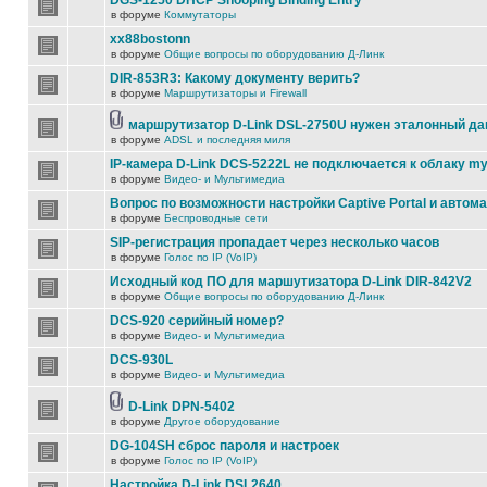
DGS-1250 DHCP Snooping Binding Entry
в форуме
Коммутаторы
xx88bostonn
в форуме
Общие вопросы по оборудованию Д-Линк
DIR-853R3: Какому документу верить?
в форуме
Маршрутизаторы и Firewall
маршрутизатор D-Link DSL-2750U нужен эталонный д
в форуме
ADSL и последняя миля
IP-камера D-Link DCS-5222L не подключается к облаку my
в форуме
Видео- и Мультимедиа
Вопрос по возможности настройки Captive Portal и автом
в форуме
Беспроводные сети
SIP-регистрация пропадает через несколько часов
в форуме
Голос по IP (VoIP)
Исходный код ПО для маршутизатора D-Link DIR-842V2
в форуме
Общие вопросы по оборудованию Д-Линк
DCS-920 серийный номер?
в форуме
Видео- и Мультимедиа
DCS-930L
в форуме
Видео- и Мультимедиа
D-Link DPN-5402
в форуме
Другое оборудование
DG-104SH сброс пароля и настроек
в форуме
Голос по IP (VoIP)
Настройка D-Link DSL2640