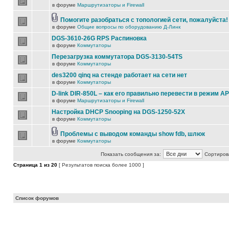
в форуме
Маршрутизаторы и Firewall
Помогите разобраться с топологией сети, пожалуйста!
в форуме
Общие вопросы по оборудованию Д-Линк
DGS-3610-26G RPS Распиновка
в форуме
Коммутаторы
Перезагрузка коммутатора DGS-3130-54TS
в форуме
Коммутаторы
des3200 qinq на стенде работает на сети нет
в форуме
Коммутаторы
D-link DIR-850L – как его правильно перевести в режим AP
в форуме
Маршрутизаторы и Firewall
Настройка DHCP Snooping на DGS-1250-52X
в форуме
Коммутаторы
Проблемы с выводом команды show fdb, шлюк
в форуме
Коммутаторы
Показать сообщения за:
Сортирова
Страница
1
из
20
[ Результатов поиска более 1000 ]
Список форумов