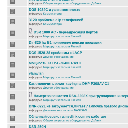
в форуме
Общие вопросы по оборудованию Д-Линк
DGS-1024C и уши в комплекте
в форуме
Коммутаторы
3120 проблема с ip телефонией
в форуме
Коммутаторы
DSR 1000 AC - переадресация портов
в форуме
Маршрутизаторы и Firewall
Dir-825 hw B1 понижение версии прошивки.
в форуме
Маршрутизаторы и Firewall
DGS 1528-28 проблемы с LACP
в форуме
Другое оборудование
Мощность TX DSL-2640u RA\U1
в форуме
Маршрутизаторы и Firewall
vlan\vlan
в форуме
Маршрутизаторы и Firewall
Как отключить power-saving на DHP-P308AV C1
в форуме
Другое оборудование
Намертво вешается DSA-2208X при группировке инте
в форуме
Маршрутизаторы и Firewall
DNR-322L не загружается,мигает лампочка правого диска
в форуме
Дисковые накопители NAS/SAN
Облачный сервис ru.mydlink.com не работает
в форуме
Общие вопросы по оборудованию Д-Линк
DSR-250N