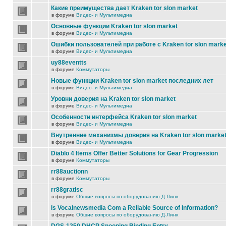
Какие преимущества дает Kraken tor slon market
в форуме
Видео- и Мультимедиа
Основные функции Kraken tor slon market
в форуме
Видео- и Мультимедиа
Ошибки пользователей при работе с Kraken tor slon marke
в форуме
Видео- и Мультимедиа
uy88eventts
в форуме
Коммутаторы
Новые функции Kraken tor slon market последних лет
в форуме
Видео- и Мультимедиа
Уровни доверия на Kraken tor slon market
в форуме
Видео- и Мультимедиа
Особенности интерфейса Kraken tor slon market
в форуме
Видео- и Мультимедиа
Внутренние механизмы доверия на Kraken tor slon marke
в форуме
Видео- и Мультимедиа
Diablo 4 Items Offer Better Solutions for Gear Progression
в форуме
Коммутаторы
rr88auctionn
в форуме
Коммутаторы
rr88gratisc
в форуме
Общие вопросы по оборудованию Д-Линк
Is Vocalnewsmedia Com a Reliable Source of Information?
в форуме
Общие вопросы по оборудованию Д-Линк