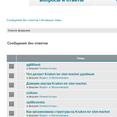
Сообщения без ответов
|
Активные темы
Список форумов
Сообщения без ответов
Темы
gg88fund
в форуме
Коммутаторы
Что делает Kraken tor slon market удобным
в форуме
Видео- и Мультимедиа
Доверие внутри Kraken tor slon market
в форуме
Видео- и Мультимедиа
xx8ooo
в форуме
Коммутаторы
uy88eventts
в форуме
Коммутаторы
Как организована структура на Kraken tor slon market
в форуме
Видео- и Мультимедиа