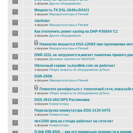
в форуме
Другое оборудование
Мощность TX DSL-2640u RA\U1
в форуме
Маршрутизаторы и Firewall
vlan\vlan
в форуме
Маршрутизаторы и Firewall
Как отключить power-saving на DHP-P308AV C1
в форуме
Другое оборудование
Намертво вешается DSA-2208X при группировке ин
в форуме
Маршрутизаторы и Firewall
DNR-322L не загружается,мигает лампочка правого ди
в форуме
Дисковые накопители NAS/SAN
Облачный сервис ru.mydlink.com не работает
в форуме
Общие вопросы по оборудованию Д-Линк
DSR-250N
в форуме
Маршрутизаторы и Firewall
Помогите разобраться с топологией сети, пожалуйс
в форуме
Общие вопросы по оборудованию Д-Линк
DGS-3610-26G RPS Распиновка
в форуме
Коммутаторы
Перезагрузка коммутатора DGS-3130-54TS
в форуме
Коммутаторы
des3200 qinq на стенде работает на сети нет
в форуме
Коммутаторы
D-link DIR-850L – как его правильно перевести в режим