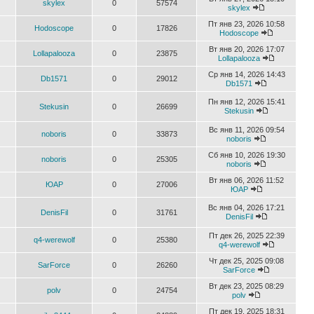
skylex
0
57574
skylex
Пт янв 23, 2026 10:58
Hodoscope
0
17826
Hodoscope
Вт янв 20, 2026 17:07
Lollapalooza
0
23875
Lollapalooza
Ср янв 14, 2026 14:43
Db1571
0
29012
Db1571
Пн янв 12, 2026 15:41
Stekusin
0
26699
Stekusin
Вс янв 11, 2026 09:54
noboris
0
33873
noboris
Сб янв 10, 2026 19:30
noboris
0
25305
noboris
Вт янв 06, 2026 11:52
ЮАР
0
27006
ЮАР
Вс янв 04, 2026 17:21
DenisFil
0
31761
DenisFil
Пт дек 26, 2025 22:39
q4-werewolf
0
25380
q4-werewolf
Чт дек 25, 2025 09:08
SarForce
0
26260
SarForce
Вт дек 23, 2025 08:29
polv
0
24754
polv
Пт дек 19, 2025 18:31