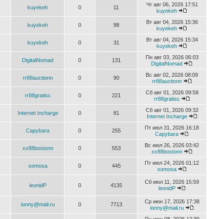
Чт авг 06, 2026 17:51
kuyekeh
0
11
kuyekeh
Вт авг 04, 2026 15:36
kuyekeh
0
98
kuyekeh
Вт авг 04, 2026 15:34
kuyekeh
0
31
kuyekeh
Пн авг 03, 2026 06:03
DigitalNomad
0
131
DigitalNomad
Вс авг 02, 2026 08:09
rr88auctionn
0
90
rr88auctionn
Сб авг 01, 2026 09:58
rr88gratisc
0
221
rr88gratisc
Сб авг 01, 2026 09:32
Internet Incharge
0
81
Internet Incharge
Пт июл 31, 2026 16:18
Capybara
0
255
Capybara
Вс июл 26, 2026 03:42
xx88bostonn
0
553
xx88bostonn
Пт июл 24, 2026 01:12
somosa
0
445
somosa
Сб июл 11, 2026 15:59
leonidP
0
4135
leonidP
Ср июн 17, 2026 17:38
ionny@mail.ru
0
7713
ionny@mail.ru