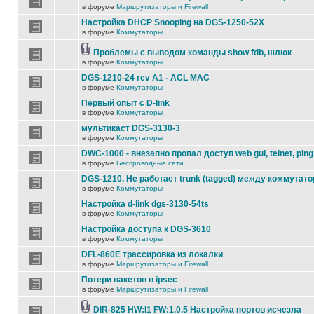
в форуме
Маршрутизаторы и Firewall
Настройка DHCP Snooping на DGS-1250-52X
в форуме
Коммутаторы
Проблемы с выводом команды show fdb, шлюк
в форуме
Коммутаторы
DGS-1210-24 rev A1 - ACL MAC
в форуме
Коммутаторы
Первый опыт с D-link
в форуме
Коммутаторы
мультикаст DGS-3130-3
в форуме
Коммутаторы
DWC-1000 - внезапно пропал доступ web gui, telnet, ping
в форуме
Беспроводные сети
DGS-1210. Не работает trunk (tagged) между коммутато
в форуме
Коммутаторы
Настройка d-link dgs-3130-54ts
в форуме
Коммутаторы
Настройка доступа к DGS-3610
в форуме
Коммутаторы
DFL-860E трассировка из локалки
в форуме
Маршрутизаторы и Firewall
Потери пакетов в ipsec
в форуме
Маршрутизаторы и Firewall
DIR-825 HW:I1 FW:1.0.5 Настройка портов исчезла