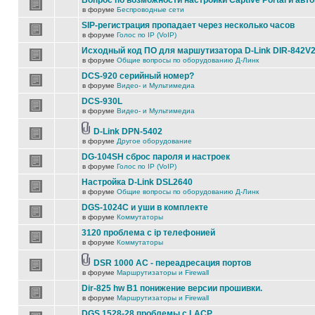
Вопрос по возможности настройки Captive Portal и авт
в форуме
Беспроводные сети
SIP-регистрация пропадает через несколько часов
в форуме
Голос по IP (VoIP)
Исходный код ПО для маршутизатора D-Link DIR-842V
в форуме
Общие вопросы по оборудованию Д-Линк
DCS-920 серийный номер?
в форуме
Видео- и Мультимедиа
DCS-930L
в форуме
Видео- и Мультимедиа
D-Link DPN-5402
в форуме
Другое оборудование
DG-104SH сброс пароля и настроек
в форуме
Голос по IP (VoIP)
Настройка D-Link DSL2640
в форуме
Общие вопросы по оборудованию Д-Линк
DGS-1024C и уши в комплекте
в форуме
Коммутаторы
3120 проблема с ip телефонией
в форуме
Коммутаторы
DSR 1000 AC - переадресация портов
в форуме
Маршрутизаторы и Firewall
Dir-825 hw B1 понижение версии прошивки.
в форуме
Маршрутизаторы и Firewall
DGS 1528-28 проблемы с LACP