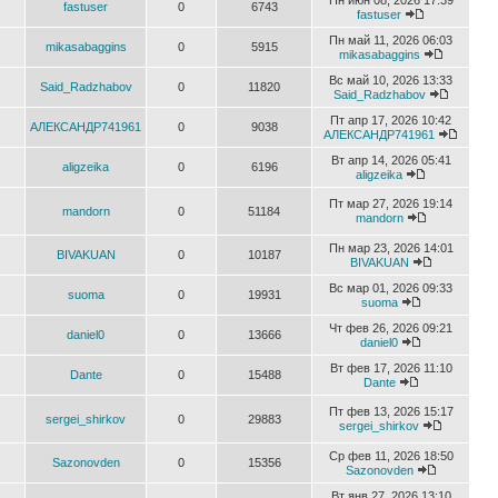
Пн июн 08, 2026 17:39
fastuser
0
6743
fastuser
Пн май 11, 2026 06:03
mikasabaggins
0
5915
mikasabaggins
Вс май 10, 2026 13:33
Said_Radzhabov
0
11820
Said_Radzhabov
Пт апр 17, 2026 10:42
АЛЕКСАНДР741961
0
9038
АЛЕКСАНДР741961
Вт апр 14, 2026 05:41
aligzeika
0
6196
aligzeika
Пт мар 27, 2026 19:14
mandorn
0
51184
mandorn
Пн мар 23, 2026 14:01
BIVAKUAN
0
10187
BIVAKUAN
Вс мар 01, 2026 09:33
suoma
0
19931
suoma
Чт фев 26, 2026 09:21
daniel0
0
13666
daniel0
Вт фев 17, 2026 11:10
Dante
0
15488
Dante
Пт фев 13, 2026 15:17
sergei_shirkov
0
29883
sergei_shirkov
Ср фев 11, 2026 18:50
Sazonovden
0
15356
Sazonovden
Вт янв 27, 2026 13:10