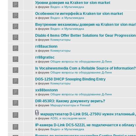
Уровни доверия на Kraken tor slon market
в форуме
Видео- и Мультимедиа
Особенности интерфейса Kraken tor slon market
в форуме
Видео- и Мультимедиа
Внутренние механизмы доверия на Kraken tor slon mar
в форуме
Видео- и Мультимедиа
Diablo 4 Items Offer Better Solutions for Gear Progression
в форуме
Коммутаторы
rr88auctionn
в форуме
Коммутаторы
rr88gratisc
в форуме
Общие вопросы по оборудованию Д-Линк
Is Vocalnewsmedia Com a Reliable Source of Information?
в форуме
Общие вопросы по оборудованию Д-Линк
DGS-1250 DHCP Snooping Binding Entry
в форуме
Коммутаторы
xx88bostonn
в форуме
Общие вопросы по оборудованию Д-Линк
DIR-853R3: Какому документу верить?
в форуме
Маршрутизаторы и Firewall
маршрутизатор D-Link DSL-2750U нужен эталонный
в форуме
ADSL и последняя миля
IP-камера D-Link DCS-5222L не подключается к облаку 
в форуме
Видео- и Мультимедиа