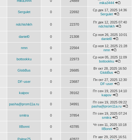
mika3444
0
24889
mika3444
Ср дек 17, 2025 14:36
Sergulet
0
22692
Sergulet
Пт дек 12, 2025 07:40
ndchishikh
0
22370
ndchishikh
Ср ноя 26, 2025 10:01
daniel0
0
21308
daniel0
Ср ноя 12, 2025 21:28
nmn
0
22564
nmn
Ср ноя 05, 2025 11:09
bottookku
0
22973
bottookku
Вт окт 28, 2025 16:50
GlobBus
0
26685
GlobBus
Пн окт 27, 2025 12:30
DF-user
0
23687
DF-user
Пт сен 19, 2025 14:10
kaipov
0
39162
kaipov
Пт сен 19, 2025 09:22
pasha@prom11a.ru
0
34991
pasha@prom11a.ru
Пт сен 19, 2025 07:24
smitra
0
37854
smitra
Чт сен 11, 2025 10:18
IIBonni
0
43785
IIBonni
Пт авг 29, 2025 16:51
Palme75
0
42822