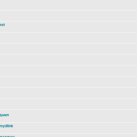
ket
 дамп
mydlink