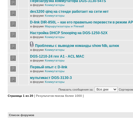
Перезагрузка коммутатора DGS-3130-54TS
в форуме
Коммутаторы
des3200 qinq на стенде работает на сети нет
в форуме
Коммутаторы
D-link DIR-850L – как его правильно перевести в режим AP
в форуме
Маршрутизаторы и Firewall
Настройка DHCP Snooping на DGS-1250-52X
в форуме
Коммутаторы
Проблемы с выводом команды show fdb, шлюк
в форуме
Коммутаторы
DGS-1210-24 rev A1 - ACL MAC
в форуме
Коммутаторы
Первый опыт с D-link
в форуме
Коммутаторы
мультикаст DGS-3130-3
в форуме
Коммутаторы
Показать сообщения за:
Сортирова
Страница
1
из
20
[ Результатов поиска более 1000 ]
Список форумов