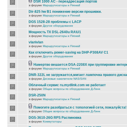
DSR 1000 AC - переадресация портов
в форуме
Маршрутизаторы и Firewall
Dir-825 hw B1 понижение версии прошивки.
в форуме
Маршрутизаторы и Firewall
DGS 1528-28 проблемы с LACP
в форуме
Другое оборудование
Мощность TX DSL-2640u RA\U1
в форуме
Маршрутизаторы и Firewall
vlan\vlan
в форуме
Маршрутизаторы и Firewall
Как отключить power-saving на DHP-P308AV C1
в форуме
Другое оборудование
Намертво вешается DSA-2208X при группировке инте
в форуме
Маршрутизаторы и Firewall
DNR-322L не загружается,мигает лампочка правого диска
в форуме
Дисковые накопители NAS/SAN
Облачный сервис ru.mydlink.com не работает
в форуме
Общие вопросы по оборудованию Д-Линк
DSR-250N
в форуме
Маршрутизаторы и Firewall
Помогите разобраться с топологией сети, пожалуйста!
в форуме
Общие вопросы по оборудованию Д-Линк
DGS-3610-26G RPS Распиновка
в форуме
Коммутаторы