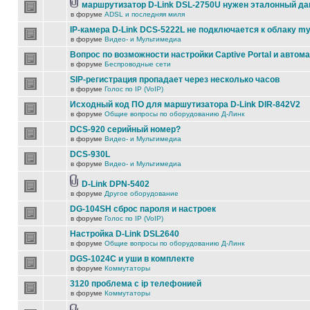
маршрутизатор D-Link DSL-2750U нужен эталонный д
в форуме
ADSL и последняя миля
IP-камера D-Link DCS-5222L не подключается к облаку my
в форуме
Видео- и Мультимедиа
Вопрос по возможности настройки Captive Portal и автом
в форуме
Беспроводные сети
SIP-регистрация пропадает через несколько часов
в форуме
Голос по IP (VoIP)
Исходный код ПО для маршутизатора D-Link DIR-842V2
в форуме
Общие вопросы по оборудованию Д-Линк
DCS-920 серийный номер?
в форуме
Видео- и Мультимедиа
DCS-930L
в форуме
Видео- и Мультимедиа
D-Link DPN-5402
в форуме
Другое оборудование
DG-104SH сброс пароля и настроек
в форуме
Голос по IP (VoIP)
Настройка D-Link DSL2640
в форуме
Общие вопросы по оборудованию Д-Линк
DGS-1024C и уши в комплекте
в форуме
Коммутаторы
3120 проблема с ip телефонией
в форуме
Коммутаторы