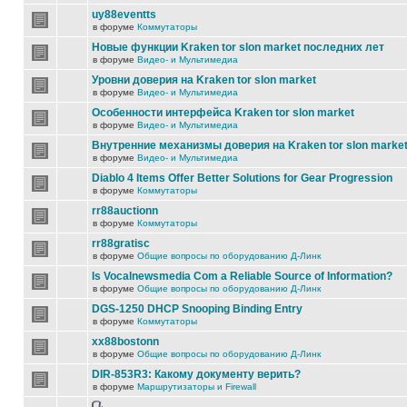
uy88eventts
в форуме
Коммутаторы
Новые функции Kraken tor slon market последних лет
в форуме
Видео- и Мультимедиа
Уровни доверия на Kraken tor slon market
в форуме
Видео- и Мультимедиа
Особенности интерфейса Kraken tor slon market
в форуме
Видео- и Мультимедиа
Внутренние механизмы доверия на Kraken tor slon marke
в форуме
Видео- и Мультимедиа
Diablo 4 Items Offer Better Solutions for Gear Progression
в форуме
Коммутаторы
rr88auctionn
в форуме
Коммутаторы
rr88gratisc
в форуме
Общие вопросы по оборудованию Д-Линк
Is Vocalnewsmedia Com a Reliable Source of Information?
в форуме
Общие вопросы по оборудованию Д-Линк
DGS-1250 DHCP Snooping Binding Entry
в форуме
Коммутаторы
xx88bostonn
в форуме
Общие вопросы по оборудованию Д-Линк
DIR-853R3: Какому документу верить?
в форуме
Маршрутизаторы и Firewall