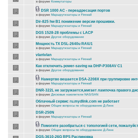
в форуме
Коммутаторы
DSR 1000 AC - переадресация портов
в форуме
Маршрутизаторы и Firewall
Dir-825 hw B1 понижение версии прошивки.
в форуме
Маршрутизаторы и Firewall
DGS 1528-28 проблемы с LACP
в форуме
Другое оборудование
Мощность TX DSL-2640u RA\U1
в форуме
Маршрутизаторы и Firewall
vlan\vlan
в форуме
Маршрутизаторы и Firewall
Как отключить power-saving на DHP-P308AV C1
в форуме
Другое оборудование
Намертво вешается DSA-2208X при группировке ин
в форуме
Маршрутизаторы и Firewall
DNR-322L не загружается,мигает лампочка правого ди
в форуме
Дисковые накопители NAS/SAN
Облачный сервис ru.mydlink.com не работает
в форуме
Общие вопросы по оборудованию Д-Линк
DSR-250N
в форуме
Маршрутизаторы и Firewall
Помогите разобраться с топологией сети, пожалуйс
в форуме
Общие вопросы по оборудованию Д-Линк
DGS-3610-26G RPS Распиновка