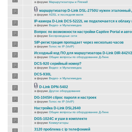
в форуме
Маршрутизаторы и Firewall
маршрутизатор D-Link DSL-2750U нужен эталонный
в форуме
ADSL и последняя миля
IP-камера D-Link DCS-5222L не подключается к облаку 
в форуме
Видео- и Мультимедиа
Вопрос по возможности настройки Captive Portal и авт
в форуме
Беспроводные сети
SIP-регистрация пропадает через несколько часов
в форуме
Голос по IP (VoIP)
Исходный код ПО для маршутизатора D-Link DIR-842V
в форуме
Общие вопросы по оборудованию Д-Линк
DCS-920 серийный номер?
в форуме
Видео- и Мультимедиа
DCS-930L
в форуме
Видео- и Мультимедиа
D-Link DPN-5402
в форуме
Другое оборудование
DG-104SH сброс пароля и настроек
в форуме
Голос по IP (VoIP)
Настройка D-Link DSL2640
в форуме
Общие вопросы по оборудованию Д-Линк
DGS-1024C и уши в комплекте
в форуме
Коммутаторы
3120 проблема с ip телефонией