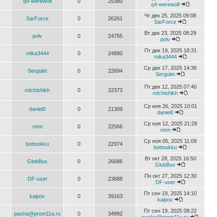
q4-werewolf
0
25380
q4-werewolf
Чт дек 25, 2025 09:08
SarForce
0
26261
SarForce
Вт дек 23, 2025 08:29
polv
0
24755
polv
Пт дек 19, 2025 18:31
mika3444
0
24890
mika3444
Ср дек 17, 2025 14:36
Sergulet
0
22694
Sergulet
Пт дек 12, 2025 07:40
ndchishikh
0
22373
ndchishikh
Ср ноя 26, 2025 10:01
daniel0
0
21309
daniel0
Ср ноя 12, 2025 21:28
nmn
0
22566
nmn
Ср ноя 05, 2025 11:09
bottookku
0
22974
bottookku
Вт окт 28, 2025 16:50
GlobBus
0
26686
GlobBus
Пн окт 27, 2025 12:30
DF-user
0
23688
DF-user
Пт сен 19, 2025 14:10
kaipov
0
39163
kaipov
Пт сен 19, 2025 09:22
pasha@prom11a.ru
0
34992