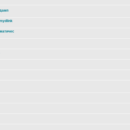
 дамп
mydlink
оматичес
2