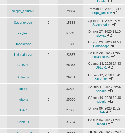
Dante
Пт фев 13, 2026 15:17
sergei_shirkov
0
29884
sergei_shirkov
Ср фев 11, 2026 18:50
Sazonovden
0
15358
Sazonovden
Вт янв 27, 2026 13:10
skylex
0
57745
skylex
Пт янв 23, 2026 10:58
Hodoscope
0
17830
Hodoscope
Вт янв 20, 2026 17:07
Lollapalooza
0
23877
Lollapalooza
Ср янв 14, 2026 14:43
Db1571
0
29044
Db1571
Пн янв 12, 2026 15:41
Stekusin
0
26701
Stekusin
Вс янв 11, 2026 09:54
noboris
0
33890
noboris
Сб янв 10, 2026 19:30
noboris
0
25308
noboris
Вт янв 06, 2026 11:52
ЮАР
0
27006
ЮАР
Вс янв 04, 2026 17:21
DenisFil
0
31764
DenisFil
Пт дек 26, 2025 22:39