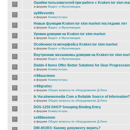
Ошибки пользователей при работе с Kraken tor slon ma
в форуме
Видео- и Мультимедиа
uy88eventts
в форуме
Коммутаторы
Новые функции Kraken tor slon market последних лет
в форуме
Видео- и Мультимедиа
Уровни доверия на Kraken tor slon market
в форуме
Видео- и Мультимедиа
Особенности интерфейса Kraken tor slon market
в форуме
Видео- и Мультимедиа
Внутренние механизмы доверия на Kraken tor slon mar
в форуме
Видео- и Мультимедиа
Diablo 4 Items Offer Better Solutions for Gear Progression
в форуме
Коммутаторы
rr88auctionn
в форуме
Коммутаторы
rr88gratisc
в форуме
Общие вопросы по оборудованию Д-Линк
Is Vocalnewsmedia Com a Reliable Source of Information?
в форуме
Общие вопросы по оборудованию Д-Линк
DGS-1250 DHCP Snooping Binding Entry
в форуме
Коммутаторы
xx88bostonn
в форуме
Общие вопросы по оборудованию Д-Линк
DIR-853R3: Какому документу верить?