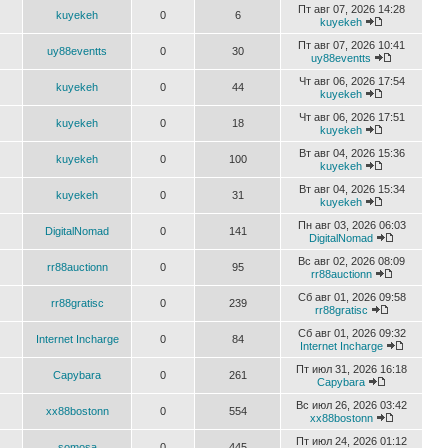
Пт авг 07, 2026 14:28
kuyekeh
0
6
kuyekeh
Пт авг 07, 2026 10:41
uy88eventts
0
30
uy88eventts
Чт авг 06, 2026 17:54
kuyekeh
0
44
kuyekeh
Чт авг 06, 2026 17:51
kuyekeh
0
18
kuyekeh
Вт авг 04, 2026 15:36
kuyekeh
0
100
kuyekeh
Вт авг 04, 2026 15:34
kuyekeh
0
31
kuyekeh
Пн авг 03, 2026 06:03
DigitalNomad
0
141
DigitalNomad
Вс авг 02, 2026 08:09
rr88auctionn
0
95
rr88auctionn
Сб авг 01, 2026 09:58
rr88gratisc
0
239
rr88gratisc
Сб авг 01, 2026 09:32
Internet Incharge
0
84
Internet Incharge
Пт июл 31, 2026 16:18
Capybara
0
261
Capybara
Вс июл 26, 2026 03:42
xx88bostonn
0
554
xx88bostonn
Пт июл 24, 2026 01:12
somosa
0
445