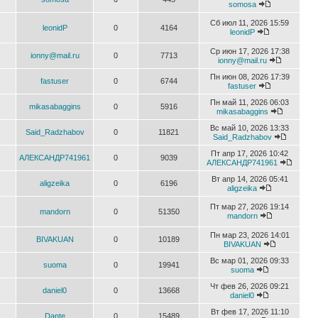
somosa
Сб июл 11, 2026 15:59
leonidP
0
4164
leonidP
Ср июн 17, 2026 17:38
ionny@mail.ru
0
7713
ionny@mail.ru
Пн июн 08, 2026 17:39
fastuser
0
6744
fastuser
Пн май 11, 2026 06:03
mikasabaggins
0
5916
mikasabaggins
Вс май 10, 2026 13:33
Said_Radzhabov
0
11821
Said_Radzhabov
Пт апр 17, 2026 10:42
АЛЕКСАНДР741961
0
9039
АЛЕКСАНДР741961
Вт апр 14, 2026 05:41
aligzeika
0
6196
aligzeika
Пт мар 27, 2026 19:14
mandorn
0
51350
mandorn
Пн мар 23, 2026 14:01
BIVAKUAN
0
10189
BIVAKUAN
Вс мар 01, 2026 09:33
suoma
0
19941
suoma
Чт фев 26, 2026 09:21
daniel0
0
13668
daniel0
Вт фев 17, 2026 11:10
Dante
0
15489