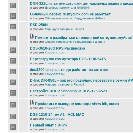
DNR-322L не загружается,мигает лампочка правого диска
в форуме
Дисковые накопители NAS/SAN
Облачный сервис ru.mydlink.com не работает
в форуме
Общие вопросы по оборудованию Д-Линк
DSR-250N
в форуме
Маршрутизаторы и Firewall
Помогите разобраться с топологией сети, пожалуйста!
в форуме
Общие вопросы по оборудованию Д-Линк
DGS-3610-26G RPS Распиновка
в форуме
Коммутаторы
Перезагрузка коммутатора DGS-3130-54TS
в форуме
Коммутаторы
des3200 qinq на стенде работает на сети нет
в форуме
Коммутаторы
D-link DIR-850L – как его правильно перевести в режим AP
в форуме
Маршрутизаторы и Firewall
Настройка DHCP Snooping на DGS-1250-52X
в форуме
Коммутаторы
Проблемы с выводом команды show fdb, шлюк
в форуме
Коммутаторы
DGS-1210-24 rev A1 - ACL MAC
в форуме
Коммутаторы
Первый опыт с D-link
в форуме
Коммутаторы