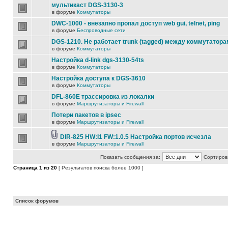
мультикаст DGS-3130-3
в форуме
Коммутаторы
DWC-1000 - внезапно пропал доступ web gui, telnet, ping
в форуме
Беспроводные сети
DGS-1210. Не работает trunk (tagged) между коммутатора
в форуме
Коммутаторы
Настройка d-link dgs-3130-54ts
в форуме
Коммутаторы
Настройка доступа к DGS-3610
в форуме
Коммутаторы
DFL-860E трассировка из локалки
в форуме
Маршрутизаторы и Firewall
Потери пакетов в ipsec
в форуме
Маршрутизаторы и Firewall
DIR-825 HW:I1 FW:1.0.5 Настройка портов исчезла
в форуме
Маршрутизаторы и Firewall
Показать сообщения за:
Сортирова
Страница
1
из
20
[ Результатов поиска более 1000 ]
Список форумов