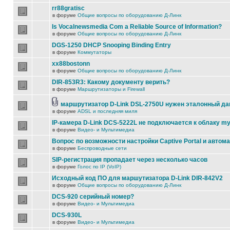
rr88gratisc
в форуме
Общие вопросы по оборудованию Д-Линк
Is Vocalnewsmedia Com a Reliable Source of Information?
в форуме
Общие вопросы по оборудованию Д-Линк
DGS-1250 DHCP Snooping Binding Entry
в форуме
Коммутаторы
xx88bostonn
в форуме
Общие вопросы по оборудованию Д-Линк
DIR-853R3: Какому документу верить?
в форуме
Маршрутизаторы и Firewall
маршрутизатор D-Link DSL-2750U нужен эталонный д
в форуме
ADSL и последняя миля
IP-камера D-Link DCS-5222L не подключается к облаку my
в форуме
Видео- и Мультимедиа
Вопрос по возможности настройки Captive Portal и автом
в форуме
Беспроводные сети
SIP-регистрация пропадает через несколько часов
в форуме
Голос по IP (VoIP)
Исходный код ПО для маршутизатора D-Link DIR-842V2
в форуме
Общие вопросы по оборудованию Д-Линк
DCS-920 серийный номер?
в форуме
Видео- и Мультимедиа
DCS-930L
в форуме
Видео- и Мультимедиа