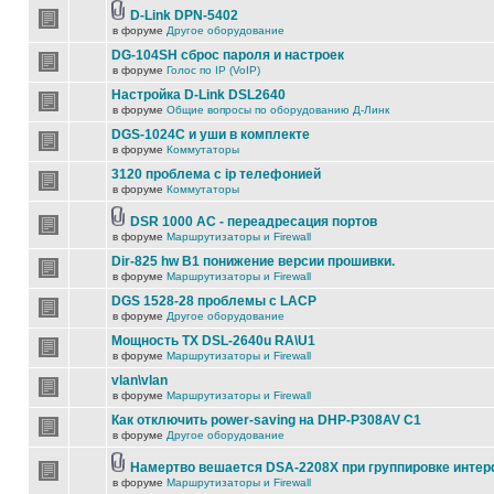
D-Link DPN-5402
в форуме
Другое оборудование
DG-104SH сброс пароля и настроек
в форуме
Голос по IP (VoIP)
Настройка D-Link DSL2640
в форуме
Общие вопросы по оборудованию Д-Линк
DGS-1024C и уши в комплекте
в форуме
Коммутаторы
3120 проблема с ip телефонией
в форуме
Коммутаторы
DSR 1000 AC - переадресация портов
в форуме
Маршрутизаторы и Firewall
Dir-825 hw B1 понижение версии прошивки.
в форуме
Маршрутизаторы и Firewall
DGS 1528-28 проблемы с LACP
в форуме
Другое оборудование
Мощность TX DSL-2640u RA\U1
в форуме
Маршрутизаторы и Firewall
vlan\vlan
в форуме
Маршрутизаторы и Firewall
Как отключить power-saving на DHP-P308AV C1
в форуме
Другое оборудование
Намертво вешается DSA-2208X при группировке инте
в форуме
Маршрутизаторы и Firewall