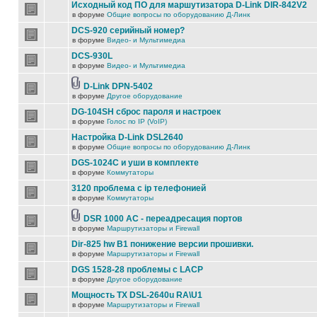
Исходный код ПО для маршутизатора D-Link DIR-842V2
в форуме
Общие вопросы по оборудованию Д-Линк
DCS-920 серийный номер?
в форуме
Видео- и Мультимедиа
DCS-930L
в форуме
Видео- и Мультимедиа
D-Link DPN-5402
в форуме
Другое оборудование
DG-104SH сброс пароля и настроек
в форуме
Голос по IP (VoIP)
Настройка D-Link DSL2640
в форуме
Общие вопросы по оборудованию Д-Линк
DGS-1024C и уши в комплекте
в форуме
Коммутаторы
3120 проблема с ip телефонией
в форуме
Коммутаторы
DSR 1000 AC - переадресация портов
в форуме
Маршрутизаторы и Firewall
Dir-825 hw B1 понижение версии прошивки.
в форуме
Маршрутизаторы и Firewall
DGS 1528-28 проблемы с LACP
в форуме
Другое оборудование
Мощность TX DSL-2640u RA\U1
в форуме
Маршрутизаторы и Firewall