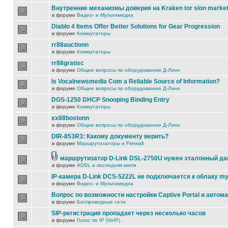
Внутренние механизмы доверия на Kraken tor slon marke
в форуме
Видео- и Мультимедиа
Diablo 4 Items Offer Better Solutions for Gear Progression
в форуме
Коммутаторы
rr88auctionn
в форуме
Коммутаторы
rr88gratisc
в форуме
Общие вопросы по оборудованию Д-Линк
Is Vocalnewsmedia Com a Reliable Source of Information?
в форуме
Общие вопросы по оборудованию Д-Линк
DGS-1250 DHCP Snooping Binding Entry
в форуме
Коммутаторы
xx88bostonn
в форуме
Общие вопросы по оборудованию Д-Линк
DIR-853R3: Какому документу верить?
в форуме
Маршрутизаторы и Firewall
маршрутизатор D-Link DSL-2750U нужен эталонный д
в форуме
ADSL и последняя миля
IP-камера D-Link DCS-5222L не подключается к облаку my
в форуме
Видео- и Мультимедиа
Вопрос по возможности настройки Captive Portal и автом
в форуме
Беспроводные сети
SIP-регистрация пропадает через несколько часов
в форуме
Голос по IP (VoIP)