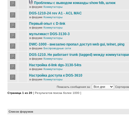
Проблемы с выводом команды show fdb, шлюк
в форуме
Коммутаторы
DGS-1210-24 rev A1 - ACL MAC
в форуме
Коммутаторы
Первый опыт с D-link
в форуме
Коммутаторы
мультикаст DGS-3130-3
в форуме
Коммутаторы
DWC-1000 - внезапно пропал доступ web gui, telnet, ping
в форуме
Беспроводные сети
DGS-1210. Не работает trunk (tagged) между коммутатора
в форуме
Коммутаторы
Настройка d-link dgs-3130-54ts
в форуме
Коммутаторы
Настройка доступа к DGS-3610
в форуме
Коммутаторы
Показать сообщения за:
Сортирова
Страница
1
из
20
[ Результатов поиска более 1000 ]
Список форумов