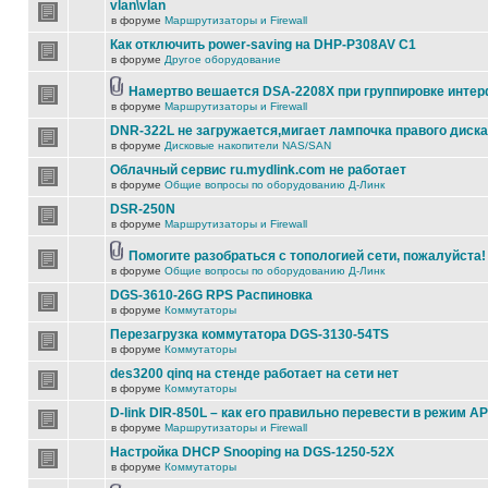
vlan\vlan
в форуме
Маршрутизаторы и Firewall
Как отключить power-saving на DHP-P308AV C1
в форуме
Другое оборудование
Намертво вешается DSA-2208X при группировке инте
в форуме
Маршрутизаторы и Firewall
DNR-322L не загружается,мигает лампочка правого диска
в форуме
Дисковые накопители NAS/SAN
Облачный сервис ru.mydlink.com не работает
в форуме
Общие вопросы по оборудованию Д-Линк
DSR-250N
в форуме
Маршрутизаторы и Firewall
Помогите разобраться с топологией сети, пожалуйста!
в форуме
Общие вопросы по оборудованию Д-Линк
DGS-3610-26G RPS Распиновка
в форуме
Коммутаторы
Перезагрузка коммутатора DGS-3130-54TS
в форуме
Коммутаторы
des3200 qinq на стенде работает на сети нет
в форуме
Коммутаторы
D-link DIR-850L – как его правильно перевести в режим AP
в форуме
Маршрутизаторы и Firewall
Настройка DHCP Snooping на DGS-1250-52X
в форуме
Коммутаторы