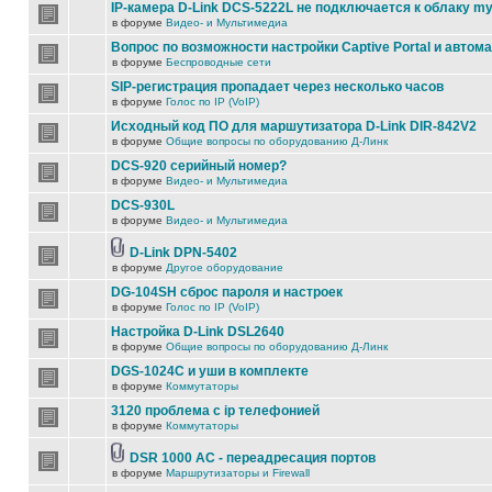
IP-камера D-Link DCS-5222L не подключается к облаку my
в форуме
Видео- и Мультимедиа
Вопрос по возможности настройки Captive Portal и автом
в форуме
Беспроводные сети
SIP-регистрация пропадает через несколько часов
в форуме
Голос по IP (VoIP)
Исходный код ПО для маршутизатора D-Link DIR-842V2
в форуме
Общие вопросы по оборудованию Д-Линк
DCS-920 серийный номер?
в форуме
Видео- и Мультимедиа
DCS-930L
в форуме
Видео- и Мультимедиа
D-Link DPN-5402
в форуме
Другое оборудование
DG-104SH сброс пароля и настроек
в форуме
Голос по IP (VoIP)
Настройка D-Link DSL2640
в форуме
Общие вопросы по оборудованию Д-Линк
DGS-1024C и уши в комплекте
в форуме
Коммутаторы
3120 проблема с ip телефонией
в форуме
Коммутаторы
DSR 1000 AC - переадресация портов
в форуме
Маршрутизаторы и Firewall