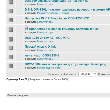
des3200 qinq на стенде работает на сети нет
в форуме
Коммутаторы
D-link DIR-850L – как его правильно перевести в режим AP
в форуме
Маршрутизаторы и Firewall
Настройка DHCP Snooping на DGS-1250-52X
в форуме
Коммутаторы
Проблемы с выводом команды show fdb, шлюк
в форуме
Коммутаторы
DGS-1210-24 rev A1 - ACL MAC
в форуме
Коммутаторы
Первый опыт с D-link
в форуме
Коммутаторы
мультикаст DGS-3130-3
в форуме
Коммутаторы
DWC-1000 - внезапно пропал доступ web gui, telnet, ping
в форуме
Беспроводные сети
Показать сообщения за:
Сортирова
Страница
1
из
20
[ Результатов поиска более 1000 ]
Список форумов