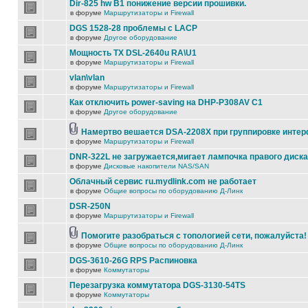
Dir-825 hw B1 понижение версии прошивки.
в форуме
Маршрутизаторы и Firewall
DGS 1528-28 проблемы с LACP
в форуме
Другое оборудование
Мощность TX DSL-2640u RA\U1
в форуме
Маршрутизаторы и Firewall
vlan\vlan
в форуме
Маршрутизаторы и Firewall
Как отключить power-saving на DHP-P308AV C1
в форуме
Другое оборудование
Намертво вешается DSA-2208X при группировке инте
в форуме
Маршрутизаторы и Firewall
DNR-322L не загружается,мигает лампочка правого диска
в форуме
Дисковые накопители NAS/SAN
Облачный сервис ru.mydlink.com не работает
в форуме
Общие вопросы по оборудованию Д-Линк
DSR-250N
в форуме
Маршрутизаторы и Firewall
Помогите разобраться с топологией сети, пожалуйста!
в форуме
Общие вопросы по оборудованию Д-Линк
DGS-3610-26G RPS Распиновка
в форуме
Коммутаторы
Перезагрузка коммутатора DGS-3130-54TS
в форуме
Коммутаторы