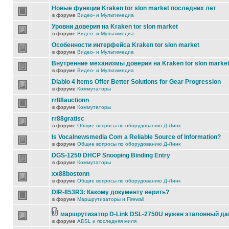
Новые функции Kraken tor slon market последних лет
в форуме
Видео- и Мультимедиа
Уровни доверия на Kraken tor slon market
в форуме
Видео- и Мультимедиа
Особенности интерфейса Kraken tor slon market
в форуме
Видео- и Мультимедиа
Внутренние механизмы доверия на Kraken tor slon marke
в форуме
Видео- и Мультимедиа
Diablo 4 Items Offer Better Solutions for Gear Progression
в форуме
Коммутаторы
rr88auctionn
в форуме
Коммутаторы
rr88gratisc
в форуме
Общие вопросы по оборудованию Д-Линк
Is Vocalnewsmedia Com a Reliable Source of Information?
в форуме
Общие вопросы по оборудованию Д-Линк
DGS-1250 DHCP Snooping Binding Entry
в форуме
Коммутаторы
xx88bostonn
в форуме
Общие вопросы по оборудованию Д-Линк
DIR-853R3: Какому документу верить?
в форуме
Маршрутизаторы и Firewall
маршрутизатор D-Link DSL-2750U нужен эталонный д
в форуме
ADSL и последняя миля