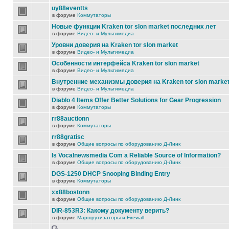
uy88eventts
в форуме
Коммутаторы
Новые функции Kraken tor slon market последних лет
в форуме
Видео- и Мультимедиа
Уровни доверия на Kraken tor slon market
в форуме
Видео- и Мультимедиа
Особенности интерфейса Kraken tor slon market
в форуме
Видео- и Мультимедиа
Внутренние механизмы доверия на Kraken tor slon marke
в форуме
Видео- и Мультимедиа
Diablo 4 Items Offer Better Solutions for Gear Progression
в форуме
Коммутаторы
rr88auctionn
в форуме
Коммутаторы
rr88gratisc
в форуме
Общие вопросы по оборудованию Д-Линк
Is Vocalnewsmedia Com a Reliable Source of Information?
в форуме
Общие вопросы по оборудованию Д-Линк
DGS-1250 DHCP Snooping Binding Entry
в форуме
Коммутаторы
xx88bostonn
в форуме
Общие вопросы по оборудованию Д-Линк
DIR-853R3: Какому документу верить?
в форуме
Маршрутизаторы и Firewall