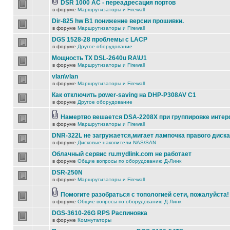
DSR 1000 AC - переадресация портов
в форуме
Маршрутизаторы и Firewall
Dir-825 hw B1 понижение версии прошивки.
в форуме
Маршрутизаторы и Firewall
DGS 1528-28 проблемы с LACP
в форуме
Другое оборудование
Мощность TX DSL-2640u RA\U1
в форуме
Маршрутизаторы и Firewall
vlan\vlan
в форуме
Маршрутизаторы и Firewall
Как отключить power-saving на DHP-P308AV C1
в форуме
Другое оборудование
Намертво вешается DSA-2208X при группировке инте
в форуме
Маршрутизаторы и Firewall
DNR-322L не загружается,мигает лампочка правого диска
в форуме
Дисковые накопители NAS/SAN
Облачный сервис ru.mydlink.com не работает
в форуме
Общие вопросы по оборудованию Д-Линк
DSR-250N
в форуме
Маршрутизаторы и Firewall
Помогите разобраться с топологией сети, пожалуйста!
в форуме
Общие вопросы по оборудованию Д-Линк
DGS-3610-26G RPS Распиновка
в форуме
Коммутаторы