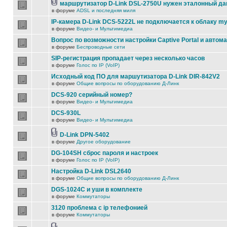
маршрутизатор D-Link DSL-2750U нужен эталонный д
в форуме
ADSL и последняя миля
IP-камера D-Link DCS-5222L не подключается к облаку my
в форуме
Видео- и Мультимедиа
Вопрос по возможности настройки Captive Portal и автом
в форуме
Беспроводные сети
SIP-регистрация пропадает через несколько часов
в форуме
Голос по IP (VoIP)
Исходный код ПО для маршутизатора D-Link DIR-842V2
в форуме
Общие вопросы по оборудованию Д-Линк
DCS-920 серийный номер?
в форуме
Видео- и Мультимедиа
DCS-930L
в форуме
Видео- и Мультимедиа
D-Link DPN-5402
в форуме
Другое оборудование
DG-104SH сброс пароля и настроек
в форуме
Голос по IP (VoIP)
Настройка D-Link DSL2640
в форуме
Общие вопросы по оборудованию Д-Линк
DGS-1024C и уши в комплекте
в форуме
Коммутаторы
3120 проблема с ip телефонией
в форуме
Коммутаторы