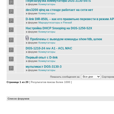
Перезагрузка коммутатора DGS-3130-54TS
в форуме
Коммутаторы
des3200 qinq на стенде работает на сети нет
в форуме
Коммутаторы
D-link DIR-850L – как его правильно перевести в режим AP
в форуме
Маршрутизаторы и Firewall
Настройка DHCP Snooping на DGS-1250-52X
в форуме
Коммутаторы
Проблемы с выводом команды show fdb, шлюк
в форуме
Коммутаторы
DGS-1210-24 rev A1 - ACL MAC
в форуме
Коммутаторы
Первый опыт с D-link
в форуме
Коммутаторы
мультикаст DGS-3130-3
в форуме
Коммутаторы
Показать сообщения за:
Сортирова
Страница
1
из
20
[ Результатов поиска более 1000 ]
Список форумов