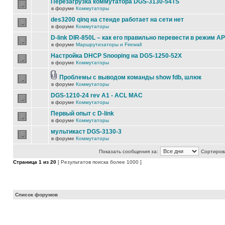
Перезагрузка коммутатора DGS-3130-54TS
в форуме
Коммутаторы
des3200 qinq на стенде работает на сети нет
в форуме
Коммутаторы
D-link DIR-850L – как его правильно перевести в режим AP
в форуме
Маршрутизаторы и Firewall
Настройка DHCP Snooping на DGS-1250-52X
в форуме
Коммутаторы
Проблемы с выводом команды show fdb, шлюк
в форуме
Коммутаторы
DGS-1210-24 rev A1 - ACL MAC
в форуме
Коммутаторы
Первый опыт с D-link
в форуме
Коммутаторы
мультикаст DGS-3130-3
в форуме
Коммутаторы
Показать сообщения за:
Сортирова
Страница
1
из
20
[ Результатов поиска более 1000 ]
Список форумов