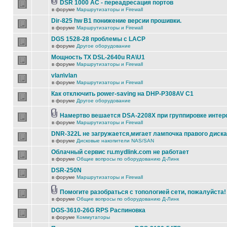
DSR 1000 AC - переадресация портов
в форуме
Маршрутизаторы и Firewall
Dir-825 hw B1 понижение версии прошивки.
в форуме
Маршрутизаторы и Firewall
DGS 1528-28 проблемы с LACP
в форуме
Другое оборудование
Мощность TX DSL-2640u RA\U1
в форуме
Маршрутизаторы и Firewall
vlan\vlan
в форуме
Маршрутизаторы и Firewall
Как отключить power-saving на DHP-P308AV C1
в форуме
Другое оборудование
Намертво вешается DSA-2208X при группировке инте
в форуме
Маршрутизаторы и Firewall
DNR-322L не загружается,мигает лампочка правого диска
в форуме
Дисковые накопители NAS/SAN
Облачный сервис ru.mydlink.com не работает
в форуме
Общие вопросы по оборудованию Д-Линк
DSR-250N
в форуме
Маршрутизаторы и Firewall
Помогите разобраться с топологией сети, пожалуйста!
в форуме
Общие вопросы по оборудованию Д-Линк
DGS-3610-26G RPS Распиновка
в форуме
Коммутаторы