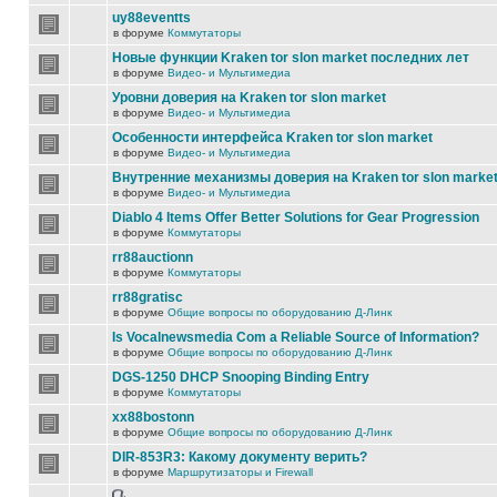
uy88eventts
в форуме
Коммутаторы
Новые функции Kraken tor slon market последних лет
в форуме
Видео- и Мультимедиа
Уровни доверия на Kraken tor slon market
в форуме
Видео- и Мультимедиа
Особенности интерфейса Kraken tor slon market
в форуме
Видео- и Мультимедиа
Внутренние механизмы доверия на Kraken tor slon marke
в форуме
Видео- и Мультимедиа
Diablo 4 Items Offer Better Solutions for Gear Progression
в форуме
Коммутаторы
rr88auctionn
в форуме
Коммутаторы
rr88gratisc
в форуме
Общие вопросы по оборудованию Д-Линк
Is Vocalnewsmedia Com a Reliable Source of Information?
в форуме
Общие вопросы по оборудованию Д-Линк
DGS-1250 DHCP Snooping Binding Entry
в форуме
Коммутаторы
xx88bostonn
в форуме
Общие вопросы по оборудованию Д-Линк
DIR-853R3: Какому документу верить?
в форуме
Маршрутизаторы и Firewall