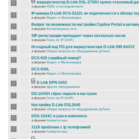
маршрутизатор D-Link DSL-2750U нужен эталонный д
в форуме
ADSL и последняя миля
IP-камера D-Link DCS-5222L не подключается к облаку my
в форуме
Видео- и Мультимедиа
Вопрос по возможности настройки Captive Portal и автом
в форуме
Беспроводные сети
SIP-регистрация пропадает через несколько часов
в форуме
Голос по IP (VoIP)
Исходный код ПО для маршутизатора D-Link DIR-842V2
в форуме
Общие вопросы по оборудованию Д-Линк
DCS-920 серийный номер?
в форуме
Видео- и Мультимедиа
DCS-930L
в форуме
Видео- и Мультимедиа
D-Link DPN-5402
в форуме
Другое оборудование
DG-104SH сброс пароля и настроек
в форуме
Голос по IP (VoIP)
Настройка D-Link DSL2640
в форуме
Общие вопросы по оборудованию Д-Линк
DGS-1024C и уши в комплекте
в форуме
Коммутаторы
3120 проблема с ip телефонией
в форуме
Коммутаторы