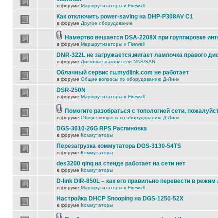
в форуме
Маршрутизаторы и Firewall
Как отключить power-saving на DHP-P308AV C1
в форуме
Другое оборудование
Намертво вешается DSA-2208X при группировке ин
в форуме
Маршрутизаторы и Firewall
DNR-322L не загружается,мигает лампочка правого ди
в форуме
Дисковые накопители NAS/SAN
Облачный сервис ru.mydlink.com не работает
в форуме
Общие вопросы по оборудованию Д-Линк
DSR-250N
в форуме
Маршрутизаторы и Firewall
Помогите разобраться с топологией сети, пожалуйс
в форуме
Общие вопросы по оборудованию Д-Линк
DGS-3610-26G RPS Распиновка
в форуме
Коммутаторы
Перезагрузка коммутатора DGS-3130-54TS
в форуме
Коммутаторы
des3200 qinq на стенде работает на сети нет
в форуме
Коммутаторы
D-link DIR-850L – как его правильно перевести в режим
в форуме
Маршрутизаторы и Firewall
Настройка DHCP Snooping на DGS-1250-52X
в форуме
Коммутаторы