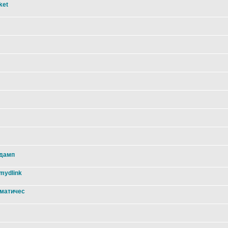
ket
 дамп
mydlink
оматичес