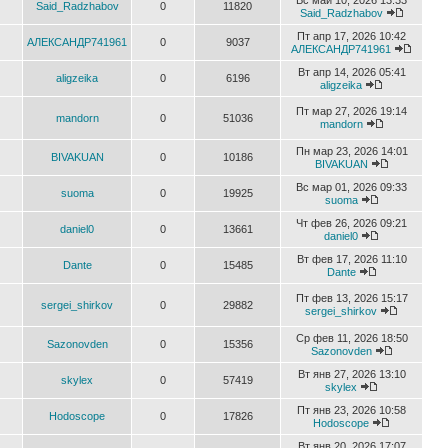
Вс май 10, 2026 13:33
Said_Radzhabov
0
11820
Said_Radzhabov
Пт апр 17, 2026 10:42
АЛЕКСАНДР741961
0
9037
АЛЕКСАНДР741961
Вт апр 14, 2026 05:41
aligzeika
0
6196
aligzeika
Пт мар 27, 2026 19:14
mandorn
0
51036
mandorn
Пн мар 23, 2026 14:01
BIVAKUAN
0
10186
BIVAKUAN
Вс мар 01, 2026 09:33
suoma
0
19925
suoma
Чт фев 26, 2026 09:21
daniel0
0
13661
daniel0
Вт фев 17, 2026 11:10
Dante
0
15485
Dante
Пт фев 13, 2026 15:17
sergei_shirkov
0
29882
sergei_shirkov
Ср фев 11, 2026 18:50
Sazonovden
0
15356
Sazonovden
Вт янв 27, 2026 13:10
skylex
0
57419
skylex
Пт янв 23, 2026 10:58
Hodoscope
0
17826
Hodoscope
Вт янв 20, 2026 17:07