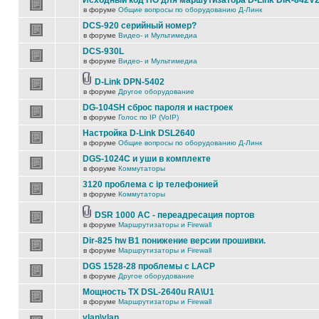
Исходный код ПО для маршутизатора D-Link DIR-842V
в форуме
Общие вопросы по оборудованию Д-Линк
DCS-920 серийный номер?
в форуме
Видео- и Мультимедиа
DCS-930L
в форуме
Видео- и Мультимедиа
D-Link DPN-5402
в форуме
Другое оборудование
DG-104SH сброс пароля и настроек
в форуме
Голос по IP (VoIP)
Настройка D-Link DSL2640
в форуме
Общие вопросы по оборудованию Д-Линк
DGS-1024C и уши в комплекте
в форуме
Коммутаторы
3120 проблема с ip телефонией
в форуме
Коммутаторы
DSR 1000 AC - переадресация портов
в форуме
Маршрутизаторы и Firewall
Dir-825 hw B1 понижение версии прошивки.
в форуме
Маршрутизаторы и Firewall
DGS 1528-28 проблемы с LACP
в форуме
Другое оборудование
Мощность TX DSL-2640u RA\U1
в форуме
Маршрутизаторы и Firewall
vlan\vlan