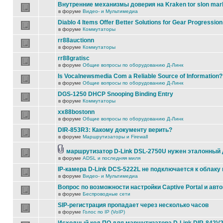
Внутренние механизмы доверия на Kraken tor slon mar
в форуме
Видео- и Мультимедиа
Diablo 4 Items Offer Better Solutions for Gear Progression
в форуме
Коммутаторы
rr88auctionn
в форуме
Коммутаторы
rr88gratisc
в форуме
Общие вопросы по оборудованию Д-Линк
Is Vocalnewsmedia Com a Reliable Source of Information?
в форуме
Общие вопросы по оборудованию Д-Линк
DGS-1250 DHCP Snooping Binding Entry
в форуме
Коммутаторы
xx88bostonn
в форуме
Общие вопросы по оборудованию Д-Линк
DIR-853R3: Какому документу верить?
в форуме
Маршрутизаторы и Firewall
маршрутизатор D-Link DSL-2750U нужен эталонный
в форуме
ADSL и последняя миля
IP-камера D-Link DCS-5222L не подключается к облаку 
в форуме
Видео- и Мультимедиа
Вопрос по возможности настройки Captive Portal и авт
в форуме
Беспроводные сети
SIP-регистрация пропадает через несколько часов
в форуме
Голос по IP (VoIP)