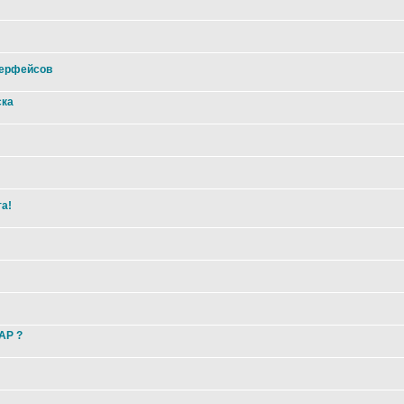
терфейсов
ска
та!
 AP ?