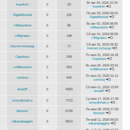
Вт авг 04, 2026 15:34
kuyekeh
0
29
kuyekeh
Пн авг 03, 2026 06:03
DigitalNomad
0
118
DigitalNomad
Вс авг 02, 2026 08:09
rr88auctionn
0
85
rr88auctionn
Сб авг 01, 2026 09:58
rr88gratisc
0
198
rr88gratisc
Сб авг 01, 2026 09:32
Internet Incharge
0
77
Internet Incharge
Пт июл 31, 2026 16:18
Capybara
0
248
Capybara
Вс июл 26, 2026 03:42
xx88bostonn
0
553
xx88bostonn
Пт июл 24, 2026 01:12
somosa
0
442
somosa
Сб июл 11, 2026 15:59
leonidP
0
4093
leonidP
Ср июн 17, 2026 17:38
ionny@mail.ru
0
7713
ionny@mail.ru
Пн июн 08, 2026 17:39
fastuser
0
6739
fastuser
Пн май 11, 2026 06:03
mikasabaggins
0
5913
mikasabaggins