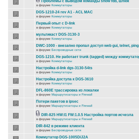
Проблемы с выводом команды show fdb, шлюк
в форуме
Коммутаторы
DGS-1210-24 rev A1 - ACL MAC
в форуме
Коммутаторы
Первый опыт с D-link
в форуме
Коммутаторы
мультикаст DGS-3130-3
в форуме
Коммутаторы
DWC-1000 - внезапно пропал доступ web gui, telnet, ping
в форуме
Беспроводные сети
DGS-1210. Не работает trunk (tagged) между коммутато
в форуме
Коммутаторы
Настройка d-link dgs-3130-54ts
в форуме
Коммутаторы
Настройка доступа к DGS-3610
в форуме
Коммутаторы
DFL-860E трассировка из локалки
в форуме
Маршрутизаторы и Firewall
Потери пакетов в ipsec
в форуме
Маршрутизаторы и Firewall
DIR-825 HW:I1 FW:1.0.5 Настройка портов исчезла
в форуме
Маршрутизаторы и Firewall
DIR-842 в режиме клиента
в форуме
Беспроводные сети
Коммутатор DGS-1005D/J2A