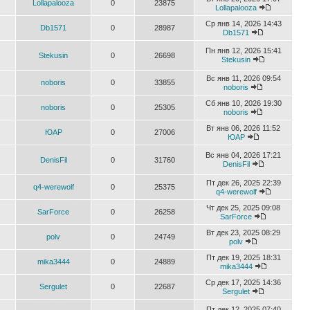
Lollapalooza
0
23875
Lollapalooza
Ср янв 14, 2026 14:43
Db1571
0
28987
Db1571
Пн янв 12, 2026 15:41
Stekusin
0
26698
Stekusin
Вс янв 11, 2026 09:54
noboris
0
33855
noboris
Сб янв 10, 2026 19:30
noboris
0
25305
noboris
Вт янв 06, 2026 11:52
ЮАР
0
27006
ЮАР
Вс янв 04, 2026 17:21
DenisFil
0
31760
DenisFil
Пт дек 26, 2025 22:39
q4-werewolf
0
25375
q4-werewolf
Чт дек 25, 2025 09:08
SarForce
0
26258
SarForce
Вт дек 23, 2025 08:29
polv
0
24749
polv
Пт дек 19, 2025 18:31
mika3444
0
24889
mika3444
Ср дек 17, 2025 14:36
Sergulet
0
22687
Sergulet
Пт дек 12, 2025 07:40