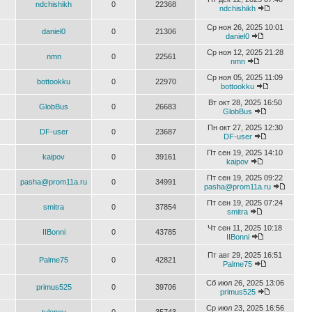
ndchishikh
0
22368
ndchishikh
Ср ноя 26, 2025 10:01
daniel0
0
21306
daniel0
Ср ноя 12, 2025 21:28
nmn
0
22561
nmn
Ср ноя 05, 2025 11:09
bottookku
0
22970
bottookku
Вт окт 28, 2025 16:50
GlobBus
0
26683
GlobBus
Пн окт 27, 2025 12:30
DF-user
0
23687
DF-user
Пт сен 19, 2025 14:10
kaipov
0
39161
kaipov
Пт сен 19, 2025 09:22
pasha@prom11a.ru
0
34991
pasha@prom11a.ru
Пт сен 19, 2025 07:24
smitra
0
37854
smitra
Чт сен 11, 2025 10:18
IIBonni
0
43785
IIBonni
Пт авг 29, 2025 16:51
Palme75
0
42821
Palme75
Сб июл 26, 2025 13:06
primus525
0
39706
primus525
Ср июл 23, 2025 16:56