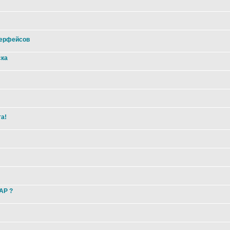
терфейсов
ска
та!
 AP ?