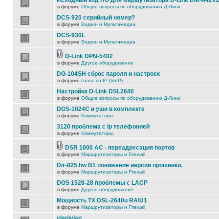
Исходный код ПО для маршутизатора D-Link DIR-842V
в форуме
Общие вопросы по оборудованию Д-Линк
DCS-920 серийный номер?
в форуме
Видео- и Мультимедиа
DCS-930L
в форуме
Видео- и Мультимедиа
D-Link DPN-5402
в форуме
Другое оборудование
DG-104SH сброс пароля и настроек
в форуме
Голос по IP (VoIP)
Настройка D-Link DSL2640
в форуме
Общие вопросы по оборудованию Д-Линк
DGS-1024C и уши в комплекте
в форуме
Коммутаторы
3120 проблема с ip телефонией
в форуме
Коммутаторы
DSR 1000 AC - переадресация портов
в форуме
Маршрутизаторы и Firewall
Dir-825 hw B1 понижение версии прошивки.
в форуме
Маршрутизаторы и Firewall
DGS 1528-28 проблемы с LACP
в форуме
Другое оборудование
Мощность TX DSL-2640u RA\U1
в форуме
Маршрутизаторы и Firewall
vlan\vlan