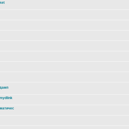
ket
 дамп
mydlink
оматичес