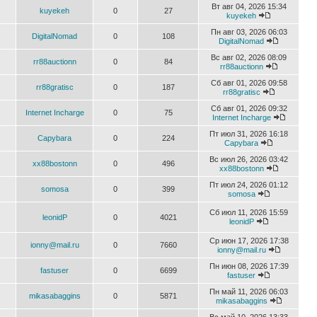
Вт авг 04, 2026 15:34
kuyekeh
0
27
kuyekeh
Пн авг 03, 2026 06:03
DigitalNomad
0
108
DigitalNomad
Вс авг 02, 2026 08:09
rr88auctionn
0
84
rr88auctionn
Сб авг 01, 2026 09:58
rr88gratisc
0
187
rr88gratisc
Сб авг 01, 2026 09:32
Internet Incharge
0
75
Internet Incharge
Пт июл 31, 2026 16:18
Capybara
0
224
Capybara
Вс июл 26, 2026 03:42
xx88bostonn
0
496
xx88bostonn
Пт июл 24, 2026 01:12
somosa
0
399
somosa
Сб июл 11, 2026 15:59
leonidP
0
4021
leonidP
Ср июн 17, 2026 17:38
ionny@mail.ru
0
7660
ionny@mail.ru
Пн июн 08, 2026 17:39
fastuser
0
6699
fastuser
Пн май 11, 2026 06:03
mikasabaggins
0
5871
mikasabaggins