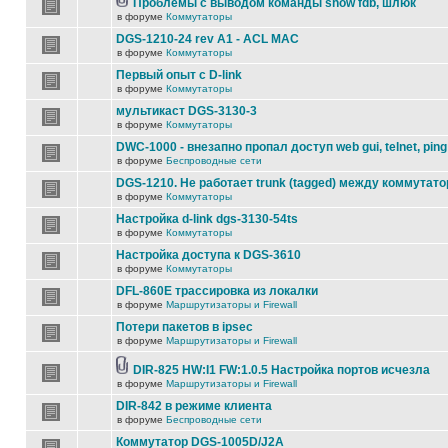
Проблемы с выводом команды show fdb, шлюк
в форуме
Коммутаторы
DGS-1210-24 rev A1 - ACL MAC
в форуме
Коммутаторы
Первый опыт с D-link
в форуме
Коммутаторы
мультикаст DGS-3130-3
в форуме
Коммутаторы
DWC-1000 - внезапно пропал доступ web gui, telnet, ping
в форуме
Беспроводные сети
DGS-1210. Не работает trunk (tagged) между коммутато
в форуме
Коммутаторы
Настройка d-link dgs-3130-54ts
в форуме
Коммутаторы
Настройка доступа к DGS-3610
в форуме
Коммутаторы
DFL-860E трассировка из локалки
в форуме
Маршрутизаторы и Firewall
Потери пакетов в ipsec
в форуме
Маршрутизаторы и Firewall
DIR-825 HW:I1 FW:1.0.5 Настройка портов исчезла
в форуме
Маршрутизаторы и Firewall
DIR-842 в режиме клиента
в форуме
Беспроводные сети
Коммутатор DGS-1005D/J2A