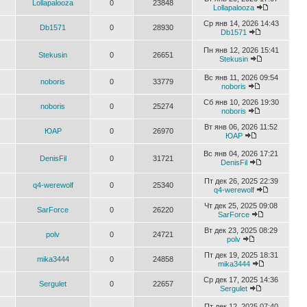
Lollapalooza
0
23848
Lollapalooza
Ср янв 14, 2026 14:43
Db1571
0
28930
Db1571
Пн янв 12, 2026 15:41
Stekusin
0
26651
Stekusin
Вс янв 11, 2026 09:54
noboris
0
33779
noboris
Сб янв 10, 2026 19:30
noboris
0
25274
noboris
Вт янв 06, 2026 11:52
ЮАР
0
26970
ЮАР
Вс янв 04, 2026 17:21
DenisFil
0
31721
DenisFil
Пт дек 26, 2025 22:39
q4-werewolf
0
25340
q4-werewolf
Чт дек 25, 2025 09:08
SarForce
0
26220
SarForce
Вт дек 23, 2025 08:29
polv
0
24721
polv
Пт дек 19, 2025 18:31
mika3444
0
24858
mika3444
Ср дек 17, 2025 14:36
Sergulet
0
22657
Sergulet
Пт дек 12, 2025 07:40