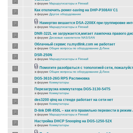
в форуме
Маршрутизаторы и Firewall
Как отключить power-saving на DHP-P308AV C1
в форуме
Другое оборудование
Намертво вешается DSA-2208X при группировке ин
в форуме
Маршрутизаторы и Firewall
DNR-322L не загружается,мигает лампочка правого ди
в форуме
Дисковые накопители NAS/SAN
Облачный сервис ru.mydlink.com не работает
в форуме
Общие вопросы по оборудованию Д-Линк
DSR-250N
в форуме
Маршрутизаторы и Firewall
Помогите разобраться с топологией сети, пожалуйс
в форуме
Общие вопросы по оборудованию Д-Линк
DGS-3610-26G RPS Распиновка
в форуме
Коммутаторы
Перезагрузка коммутатора DGS-3130-54TS
в форуме
Коммутаторы
des3200 qinq на стенде работает на сети нет
в форуме
Коммутаторы
D-link DIR-850L – как его правильно перевести в режим
в форуме
Маршрутизаторы и Firewall
Настройка DHCP Snooping на DGS-1250-52X
в форуме
Коммутаторы