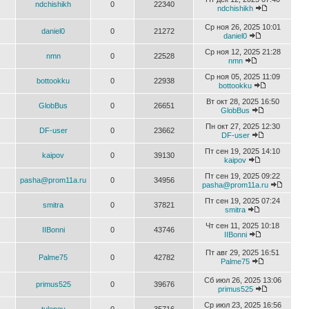
ndchishikh
0
22340
ndchishikh
Ср ноя 26, 2025 10:01
daniel0
0
21272
daniel0
Ср ноя 12, 2025 21:28
nmn
0
22528
nmn
Ср ноя 05, 2025 11:09
bottookku
0
22938
bottookku
Вт окт 28, 2025 16:50
GlobBus
0
26651
GlobBus
Пн окт 27, 2025 12:30
DF-user
0
23662
DF-user
Пт сен 19, 2025 14:10
kaipov
0
39130
kaipov
Пт сен 19, 2025 09:22
pasha@prom11a.ru
0
34956
pasha@prom11a.ru
Пт сен 19, 2025 07:24
smitra
0
37821
smitra
Чт сен 11, 2025 10:18
IIBonni
0
43746
IIBonni
Пт авг 29, 2025 16:51
Palme75
0
42782
Palme75
Сб июл 26, 2025 13:06
primus525
0
39676
primus525
Ср июл 23, 2025 16:56