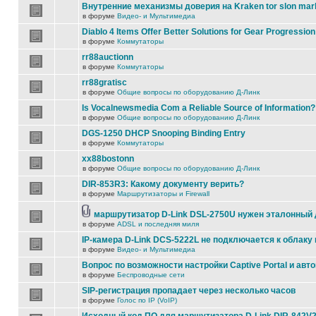
Внутренние механизмы доверия на Kraken tor slon mar
в форуме
Видео- и Мультимедиа
Diablo 4 Items Offer Better Solutions for Gear Progression
в форуме
Коммутаторы
rr88auctionn
в форуме
Коммутаторы
rr88gratisc
в форуме
Общие вопросы по оборудованию Д-Линк
Is Vocalnewsmedia Com a Reliable Source of Information?
в форуме
Общие вопросы по оборудованию Д-Линк
DGS-1250 DHCP Snooping Binding Entry
в форуме
Коммутаторы
xx88bostonn
в форуме
Общие вопросы по оборудованию Д-Линк
DIR-853R3: Какому документу верить?
в форуме
Маршрутизаторы и Firewall
маршрутизатор D-Link DSL-2750U нужен эталонный
в форуме
ADSL и последняя миля
IP-камера D-Link DCS-5222L не подключается к облаку 
в форуме
Видео- и Мультимедиа
Вопрос по возможности настройки Captive Portal и авт
в форуме
Беспроводные сети
SIP-регистрация пропадает через несколько часов
в форуме
Голос по IP (VoIP)