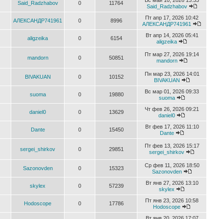
Вс май 10, 2026 13:33
Said_Radzhabov
0
11764
Said_Radzhabov
Пт апр 17, 2026 10:42
АЛЕКСАНДР741961
0
8996
АЛЕКСАНДР741961
Вт апр 14, 2026 05:41
aligzeika
0
6154
aligzeika
Пт мар 27, 2026 19:14
mandorn
0
50851
mandorn
Пн мар 23, 2026 14:01
BIVAKUAN
0
10152
BIVAKUAN
Вс мар 01, 2026 09:33
suoma
0
19880
suoma
Чт фев 26, 2026 09:21
daniel0
0
13629
daniel0
Вт фев 17, 2026 11:10
Dante
0
15450
Dante
Пт фев 13, 2026 15:17
sergei_shirkov
0
29851
sergei_shirkov
Ср фев 11, 2026 18:50
Sazonovden
0
15323
Sazonovden
Вт янв 27, 2026 13:10
skylex
0
57239
skylex
Пт янв 23, 2026 10:58
Hodoscope
0
17786
Hodoscope
Вт янв 20, 2026 17:07