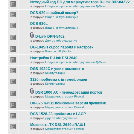
Исходный код ПО для маршутизатора D-Link DIR-842V2
в форуме
Общие вопросы по оборудованию Д-Линк
DCS-920 серийный номер?
в форуме
Видео- и Мультимедиа
DCS-930L
в форуме
Видео- и Мультимедиа
D-Link DPN-5402
в форуме
Другое оборудование
DG-104SH сброс пароля и настроек
в форуме
Голос по IP (VoIP)
Настройка D-Link DSL2640
в форуме
Общие вопросы по оборудованию Д-Линк
DGS-1024C и уши в комплекте
в форуме
Коммутаторы
3120 проблема с ip телефонией
в форуме
Коммутаторы
DSR 1000 AC - переадресация портов
в форуме
Маршрутизаторы и Firewall
Dir-825 hw B1 понижение версии прошивки.
в форуме
Маршрутизаторы и Firewall
DGS 1528-28 проблемы с LACP
в форуме
Другое оборудование
Мощность TX DSL-2640u RA\U1
в форуме
Маршрутизаторы и Firewall