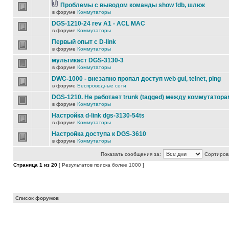
Проблемы с выводом команды show fdb, шлюк
в форуме
Коммутаторы
DGS-1210-24 rev A1 - ACL MAC
в форуме
Коммутаторы
Первый опыт с D-link
в форуме
Коммутаторы
мультикаст DGS-3130-3
в форуме
Коммутаторы
DWC-1000 - внезапно пропал доступ web gui, telnet, ping
в форуме
Беспроводные сети
DGS-1210. Не работает trunk (tagged) между коммутатора
в форуме
Коммутаторы
Настройка d-link dgs-3130-54ts
в форуме
Коммутаторы
Настройка доступа к DGS-3610
в форуме
Коммутаторы
Показать сообщения за:
Сортирова
Страница
1
из
20
[ Результатов поиска более 1000 ]
Список форумов