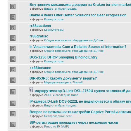
Внутренние механизмы доверия на Kraken tor slon marke
в форуме
Видео- и Мультимедиа
Diablo 4 Items Offer Better Solutions for Gear Progression
в форуме
Коммутаторы
rr88auctionn
в форуме
Коммутаторы
rr88gratisc
в форуме
Общие вопросы по оборудованию Д-Линк
Is Vocalnewsmedia Com a Reliable Source of Information?
в форуме
Общие вопросы по оборудованию Д-Линк
DGS-1250 DHCP Snooping Binding Entry
в форуме
Коммутаторы
xx88bostonn
в форуме
Общие вопросы по оборудованию Д-Линк
DIR-853R3: Какому документу верить?
в форуме
Маршрутизаторы и Firewall
маршрутизатор D-Link DSL-2750U нужен эталонный д
в форуме
ADSL и последняя миля
IP-камера D-Link DCS-5222L не подключается к облаку my
в форуме
Видео- и Мультимедиа
Вопрос по возможности настройки Captive Portal и автом
в форуме
Беспроводные сети
SIP-регистрация пропадает через несколько часов
в форуме
Голос по IP (VoIP)