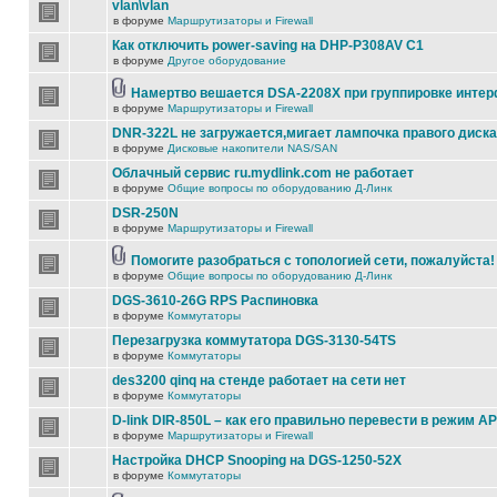
vlan\vlan
в форуме
Маршрутизаторы и Firewall
Как отключить power-saving на DHP-P308AV C1
в форуме
Другое оборудование
Намертво вешается DSA-2208X при группировке инте
в форуме
Маршрутизаторы и Firewall
DNR-322L не загружается,мигает лампочка правого диска
в форуме
Дисковые накопители NAS/SAN
Облачный сервис ru.mydlink.com не работает
в форуме
Общие вопросы по оборудованию Д-Линк
DSR-250N
в форуме
Маршрутизаторы и Firewall
Помогите разобраться с топологией сети, пожалуйста!
в форуме
Общие вопросы по оборудованию Д-Линк
DGS-3610-26G RPS Распиновка
в форуме
Коммутаторы
Перезагрузка коммутатора DGS-3130-54TS
в форуме
Коммутаторы
des3200 qinq на стенде работает на сети нет
в форуме
Коммутаторы
D-link DIR-850L – как его правильно перевести в режим AP
в форуме
Маршрутизаторы и Firewall
Настройка DHCP Snooping на DGS-1250-52X
в форуме
Коммутаторы