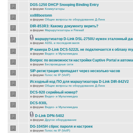
DGS-1250 DHCP Snooping Binding Entry
в форуме
Коммутаторы
xx88bostonn
в форуме
Общие вопросы по оборудованию Д-Линк
DIR-853R3: Какому документу верить?
в форуме
Маршрутизаторы и Firewall
маршрутизатор D-Link DSL-2750U нужен эталонный д
в форуме
ADSL и последняя миля
IP-камера D-Link DCS-5222L не подключается к облаку my
в форуме
Видео- и Мультимедиа
Вопрос по возможности настройки Captive Portal и автом
в форуме
Беспроводные сети
SIP-регистрация пропадает через несколько часов
в форуме
Голос по IP (VoIP)
Исходный код ПО для маршутизатора D-Link DIR-842V2
в форуме
Общие вопросы по оборудованию Д-Линк
DCS-920 серийный номер?
в форуме
Видео- и Мультимедиа
DCS-930L
в форуме
Видео- и Мультимедиа
D-Link DPN-5402
в форуме
Другое оборудование
DG-104SH сброс пароля и настроек
в форуме
Голос по IP (VoIP)