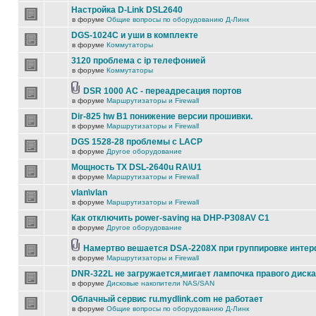
Настройка D-Link DSL2640
в форуме
Общие вопросы по оборудованию Д-Линк
DGS-1024C и уши в комплекте
в форуме
Коммутаторы
3120 проблема с ip телефонией
в форуме
Коммутаторы
DSR 1000 AC - переадресация портов
в форуме
Маршрутизаторы и Firewall
Dir-825 hw B1 понижение версии прошивки.
в форуме
Маршрутизаторы и Firewall
DGS 1528-28 проблемы с LACP
в форуме
Другое оборудование
Мощность TX DSL-2640u RA\U1
в форуме
Маршрутизаторы и Firewall
vlan\vlan
в форуме
Маршрутизаторы и Firewall
Как отключить power-saving на DHP-P308AV C1
в форуме
Другое оборудование
Намертво вешается DSA-2208X при группировке инте
в форуме
Маршрутизаторы и Firewall
DNR-322L не загружается,мигает лампочка правого диска
в форуме
Дисковые накопители NAS/SAN
Облачный сервис ru.mydlink.com не работает
в форуме
Общие вопросы по оборудованию Д-Линк