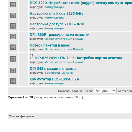
DGS-1210. Не работает trunk (tagged) между коммутатора
в форуме
Коммутаторы
Настройка d-link dgs-3130-54ts
в форуме
Коммутаторы
Настройка доступа к DGS-3610
в форуме
Коммутаторы
DFL-860E трассировка из локалки
в форуме
Маршрутизаторы и Firewall
Потери пакетов в ipsec
в форуме
Маршрутизаторы и Firewall
DIR-825 HW:I1 FW:1.0.5 Настройка портов исчезла
в форуме
Маршрутизаторы и Firewall
DIR-842 в режиме клиента
в форуме
Беспроводные сети
Коммутатор DGS-1005D/J2A
в форуме
Коммутаторы
Показать сообщения за:
Сортирова
Страница
1
из
20
[ Результатов поиска более 1000 ]
Список форумов