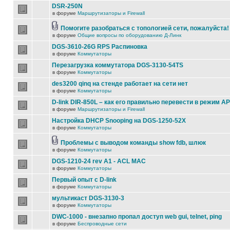
DSR-250N
в форуме
Маршрутизаторы и Firewall
Помогите разобраться с топологией сети, пожалуйста!
в форуме
Общие вопросы по оборудованию Д-Линк
DGS-3610-26G RPS Распиновка
в форуме
Коммутаторы
Перезагрузка коммутатора DGS-3130-54TS
в форуме
Коммутаторы
des3200 qinq на стенде работает на сети нет
в форуме
Коммутаторы
D-link DIR-850L – как его правильно перевести в режим AP
в форуме
Маршрутизаторы и Firewall
Настройка DHCP Snooping на DGS-1250-52X
в форуме
Коммутаторы
Проблемы с выводом команды show fdb, шлюк
в форуме
Коммутаторы
DGS-1210-24 rev A1 - ACL MAC
в форуме
Коммутаторы
Первый опыт с D-link
в форуме
Коммутаторы
мультикаст DGS-3130-3
в форуме
Коммутаторы
DWC-1000 - внезапно пропал доступ web gui, telnet, ping
в форуме
Беспроводные сети