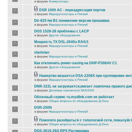
в форуме
Коммутаторы
DSR 1000 AC - переадресация портов
в форуме
Маршрутизаторы и Firewall
Dir-825 hw B1 понижение версии прошивки.
в форуме
Маршрутизаторы и Firewall
DGS 1528-28 проблемы с LACP
в форуме
Другое оборудование
Мощность TX DSL-2640u RA\U1
в форуме
Маршрутизаторы и Firewall
vlan\vlan
в форуме
Маршрутизаторы и Firewall
Как отключить power-saving на DHP-P308AV C1
в форуме
Другое оборудование
Намертво вешается DSA-2208X при группировке ин
в форуме
Маршрутизаторы и Firewall
DNR-322L не загружается,мигает лампочка правого ди
в форуме
Дисковые накопители NAS/SAN
Облачный сервис ru.mydlink.com не работает
в форуме
Общие вопросы по оборудованию Д-Линк
DSR-250N
в форуме
Маршрутизаторы и Firewall
Помогите разобраться с топологией сети, пожалуйс
в форуме
Общие вопросы по оборудованию Д-Линк
DGS-3610-26G RPS Распиновка