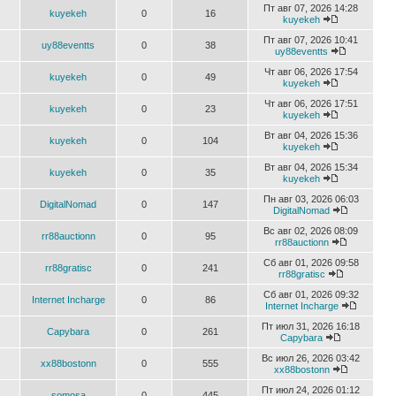
Пт авг 07, 2026 14:28
kuyekeh
0
16
kuyekeh
Пт авг 07, 2026 10:41
uy88eventts
0
38
uy88eventts
Чт авг 06, 2026 17:54
kuyekeh
0
49
kuyekeh
Чт авг 06, 2026 17:51
kuyekeh
0
23
kuyekeh
Вт авг 04, 2026 15:36
kuyekeh
0
104
kuyekeh
Вт авг 04, 2026 15:34
kuyekeh
0
35
kuyekeh
Пн авг 03, 2026 06:03
DigitalNomad
0
147
DigitalNomad
Вс авг 02, 2026 08:09
rr88auctionn
0
95
rr88auctionn
Сб авг 01, 2026 09:58
rr88gratisc
0
241
rr88gratisc
Сб авг 01, 2026 09:32
Internet Incharge
0
86
Internet Incharge
Пт июл 31, 2026 16:18
Capybara
0
261
Capybara
Вс июл 26, 2026 03:42
xx88bostonn
0
555
xx88bostonn
Пт июл 24, 2026 01:12
somosa
0
445