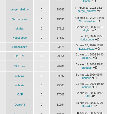
Dante
Пт фев 13, 2026 15:17
sergei_shirkov
0
29885
sergei_shirkov
Ср фев 11, 2026 18:50
Sazonovden
0
15358
Sazonovden
Вт янв 27, 2026 13:10
skylex
0
57816
skylex
Пт янв 23, 2026 10:58
Hodoscope
0
17830
Hodoscope
Вт янв 20, 2026 17:07
Lollapalooza
0
23878
Lollapalooza
Ср янв 14, 2026 14:43
Db1571
0
29054
Db1571
Пн янв 12, 2026 15:41
Stekusin
0
26701
Stekusin
Вс янв 11, 2026 09:54
noboris
0
33892
noboris
Сб янв 10, 2026 19:30
noboris
0
25308
noboris
Вт янв 06, 2026 11:52
ЮАР
0
27007
ЮАР
Вс янв 04, 2026 17:21
DenisFil
0
31764
DenisFil
Пт дек 26, 2025 22:39