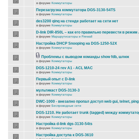
в форуме
Коммутаторы
Перезагрузка коммутатора DGS-3130-54TS
в форуме
Коммутаторы
des3200 qinq на стенде работает на сети нет
в форуме
Коммутаторы
D-link DIR-850L – как его правильно перевести в режим
в форуме
Маршрутизаторы и Firewall
Настройка DHCP Snooping на DGS-1250-52X
в форуме
Коммутаторы
Проблемы с выводом команды show fdb, шлюк
в форуме
Коммутаторы
DGS-1210-24 rev A1 - ACL MAC
в форуме
Коммутаторы
Первый опыт с D-link
в форуме
Коммутаторы
мультикаст DGS-3130-3
в форуме
Коммутаторы
DWC-1000 - внезапно пропал доступ web gui, telnet, ping
в форуме
Беспроводные сети
DGS-1210. Не работает trunk (tagged) между коммутато
в форуме
Коммутаторы
Настройка d-link dgs-3130-54ts
в форуме
Коммутаторы
Настройка доступа к DGS-3610