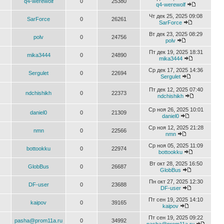
q4-werewolf
0
25380
q4-werewolf
Чт дек 25, 2025 09:08
SarForce
0
26261
SarForce
Вт дек 23, 2025 08:29
polv
0
24756
polv
Пт дек 19, 2025 18:31
mika3444
0
24890
mika3444
Ср дек 17, 2025 14:36
Sergulet
0
22694
Sergulet
Пт дек 12, 2025 07:40
ndchishikh
0
22373
ndchishikh
Ср ноя 26, 2025 10:01
daniel0
0
21309
daniel0
Ср ноя 12, 2025 21:28
nmn
0
22566
nmn
Ср ноя 05, 2025 11:09
bottookku
0
22974
bottookku
Вт окт 28, 2025 16:50
GlobBus
0
26687
GlobBus
Пн окт 27, 2025 12:30
DF-user
0
23688
DF-user
Пт сен 19, 2025 14:10
kaipov
0
39165
kaipov
Пт сен 19, 2025 09:22
pasha@prom11a.ru
0
34992