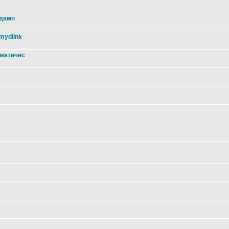
 дамп
mydlink
оматичес
2