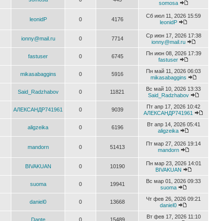
somosa
Сб июл 11, 2026 15:59
leonidP
0
4176
leonidP
Ср июн 17, 2026 17:38
ionny@mail.ru
0
7714
ionny@mail.ru
Пн июн 08, 2026 17:39
fastuser
0
6745
fastuser
Пн май 11, 2026 06:03
mikasabaggins
0
5916
mikasabaggins
Вс май 10, 2026 13:33
Said_Radzhabov
0
11821
Said_Radzhabov
Пт апр 17, 2026 10:42
АЛЕКСАНДР741961
0
9039
АЛЕКСАНДР741961
Вт апр 14, 2026 05:41
aligzeika
0
6196
aligzeika
Пт мар 27, 2026 19:14
mandorn
0
51413
mandorn
Пн мар 23, 2026 14:01
BIVAKUAN
0
10190
BIVAKUAN
Вс мар 01, 2026 09:33
suoma
0
19941
suoma
Чт фев 26, 2026 09:21
daniel0
0
13668
daniel0
Вт фев 17, 2026 11:10
Dante
0
15489