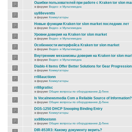
Ошибки пользователей при работе с Kraken tor slon ma
в форуме
Видео- и Мультимедиа
uy88eventts
в форуме
Коммутаторы
Новые функции Kraken tor slon market последних лет
в форуме
Видео- и Мультимедиа
Уровни доверия на Kraken tor slon market
в форуме
Видео- и Мультимедиа
Особенности интерфейса Kraken tor slon market
в форуме
Видео- и Мультимедиа
Внутренние механизмы доверия на Kraken tor slon mar
в форуме
Видео- и Мультимедиа
Diablo 4 Items Offer Better Solutions for Gear Progression
в форуме
Коммутаторы
rr88auctionn
в форуме
Коммутаторы
rr88gratisc
в форуме
Общие вопросы по оборудованию Д-Линк
Is Vocalnewsmedia Com a Reliable Source of Information?
в форуме
Общие вопросы по оборудованию Д-Линк
DGS-1250 DHCP Snooping Binding Entry
в форуме
Коммутаторы
xx88bostonn
в форуме
Общие вопросы по оборудованию Д-Линк
DIR-853R3: Какому документу верить?