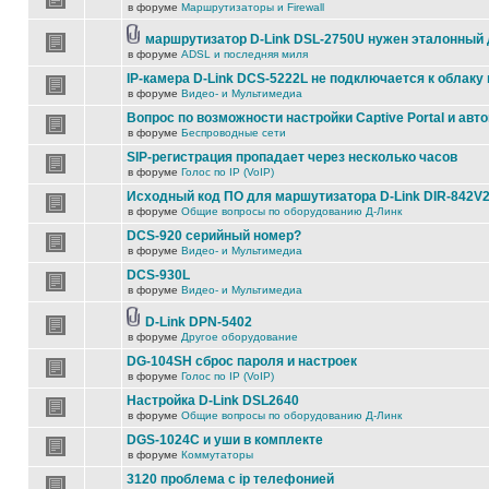
в форуме
Маршрутизаторы и Firewall
маршрутизатор D-Link DSL-2750U нужен эталонный
в форуме
ADSL и последняя миля
IP-камера D-Link DCS-5222L не подключается к облаку 
в форуме
Видео- и Мультимедиа
Вопрос по возможности настройки Captive Portal и авт
в форуме
Беспроводные сети
SIP-регистрация пропадает через несколько часов
в форуме
Голос по IP (VoIP)
Исходный код ПО для маршутизатора D-Link DIR-842V
в форуме
Общие вопросы по оборудованию Д-Линк
DCS-920 серийный номер?
в форуме
Видео- и Мультимедиа
DCS-930L
в форуме
Видео- и Мультимедиа
D-Link DPN-5402
в форуме
Другое оборудование
DG-104SH сброс пароля и настроек
в форуме
Голос по IP (VoIP)
Настройка D-Link DSL2640
в форуме
Общие вопросы по оборудованию Д-Линк
DGS-1024C и уши в комплекте
в форуме
Коммутаторы
3120 проблема с ip телефонией