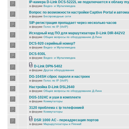
IP-камера D-Link DCS-5222L не подключается к облаку my
в форуме
Видео- и Мультимедиа
Вопрос по возможности настройки Captive Portal и автом
в форуме
Беспроводные сети
SIP-регистрация пропадает через несколько часов
в форуме
Голос по IP (VoIP)
Исходный код ПО для маршутизатора D-Link DIR-842V2
в форуме
Общие вопросы по оборудованию Д-Линк
DCS-920 серийный номер?
в форуме
Видео- и Мультимедиа
DCS-930L
в форуме
Видео- и Мультимедиа
D-Link DPN-5402
в форуме
Другое оборудование
DG-104SH сброс пароля и настроек
в форуме
Голос по IP (VoIP)
Настройка D-Link DSL2640
в форуме
Общие вопросы по оборудованию Д-Линк
DGS-1024C и уши в комплекте
в форуме
Коммутаторы
3120 проблема с ip телефонией
в форуме
Коммутаторы
DSR 1000 AC - переадресация портов
в форуме
Маршрутизаторы и Firewall