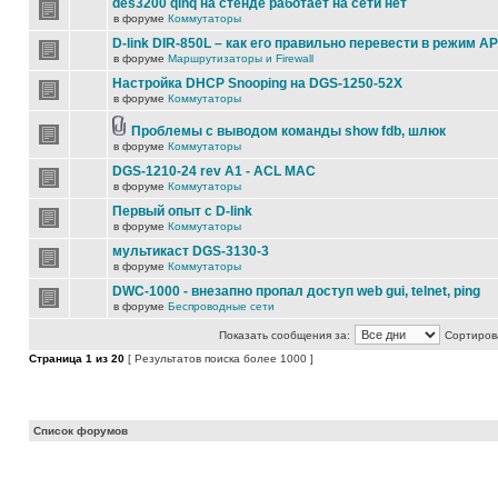
des3200 qinq на стенде работает на сети нет
в форуме
Коммутаторы
D-link DIR-850L – как его правильно перевести в режим AP
в форуме
Маршрутизаторы и Firewall
Настройка DHCP Snooping на DGS-1250-52X
в форуме
Коммутаторы
Проблемы с выводом команды show fdb, шлюк
в форуме
Коммутаторы
DGS-1210-24 rev A1 - ACL MAC
в форуме
Коммутаторы
Первый опыт с D-link
в форуме
Коммутаторы
мультикаст DGS-3130-3
в форуме
Коммутаторы
DWC-1000 - внезапно пропал доступ web gui, telnet, ping
в форуме
Беспроводные сети
Показать сообщения за:
Сортирова
Страница
1
из
20
[ Результатов поиска более 1000 ]
Список форумов