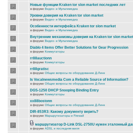
Новые функции Kraken tor slon market последних лет
в форуме
Видео- и Мультимедиа
Уровни доверия на Kraken tor slon market
в форуме
Видео- и Мультимедиа
Особенности интерфейса Kraken tor slon market
в форуме
Видео- и Мультимедиа
Внутренние механизмы доверия на Kraken tor slon marke
в форуме
Видео- и Мультимедиа
Diablo 4 Items Offer Better Solutions for Gear Progression
в форуме
Коммутаторы
rr88auctionn
в форуме
Коммутаторы
rr88gratisc
в форуме
Общие вопросы по оборудованию Д-Линк
Is Vocalnewsmedia Com a Reliable Source of Information?
в форуме
Общие вопросы по оборудованию Д-Линк
DGS-1250 DHCP Snooping Binding Entry
в форуме
Коммутаторы
xx88bostonn
в форуме
Общие вопросы по оборудованию Д-Линк
DIR-853R3: Какому документу верить?
в форуме
Маршрутизаторы и Firewall
маршрутизатор D-Link DSL-2750U нужен эталонный д
в форуме
ADSL и последняя миля