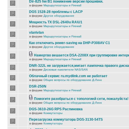
Dir-825 hw B1 понижение версии прошивки.
в форуме
Маршрутизаторы и Firewall
DGS 1528-28 проблемы с LACP
в форуме
Другое оборудование
Мощность TX DSL-2640u RA\U1
в форуме
Маршрутизаторы и Firewall
vlan\vlan
в форуме
Маршрутизаторы и Firewall
Как отключить power-saving на DHP-P308AV C1
в форуме
Другое оборудование
Намертво вешается DSA-2208X при группировке инте
в форуме
Маршрутизаторы и Firewall
DNR-322L не загружается,мигает лампочка правого диска
в форуме
Дисковые накопители NAS/SAN
Облачный сервис ru.mydlink.com не работает
в форуме
Общие вопросы по оборудованию Д-Линк
DSR-250N
в форуме
Маршрутизаторы и Firewall
Помогите разобраться с топологией сети, пожалуйста!
в форуме
Общие вопросы по оборудованию Д-Линк
DGS-3610-26G RPS Распиновка
в форуме
Коммутаторы
Перезагрузка коммутатора DGS-3130-54TS
в форуме
Коммутаторы