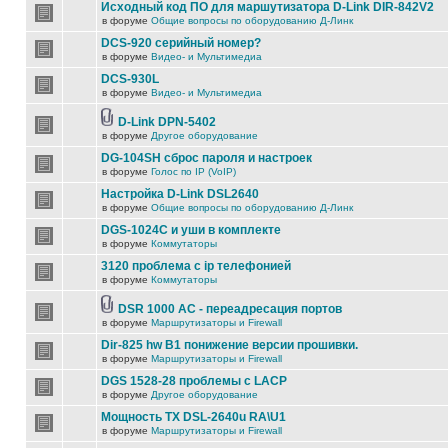
Исходный код ПО для маршутизатора D-Link DIR-842V2
в форуме
Общие вопросы по оборудованию Д-Линк
DCS-920 серийный номер?
в форуме
Видео- и Мультимедиа
DCS-930L
в форуме
Видео- и Мультимедиа
D-Link DPN-5402
в форуме
Другое оборудование
DG-104SH сброс пароля и настроек
в форуме
Голос по IP (VoIP)
Настройка D-Link DSL2640
в форуме
Общие вопросы по оборудованию Д-Линк
DGS-1024C и уши в комплекте
в форуме
Коммутаторы
3120 проблема с ip телефонией
в форуме
Коммутаторы
DSR 1000 AC - переадресация портов
в форуме
Маршрутизаторы и Firewall
Dir-825 hw B1 понижение версии прошивки.
в форуме
Маршрутизаторы и Firewall
DGS 1528-28 проблемы с LACP
в форуме
Другое оборудование
Мощность TX DSL-2640u RA\U1
в форуме
Маршрутизаторы и Firewall