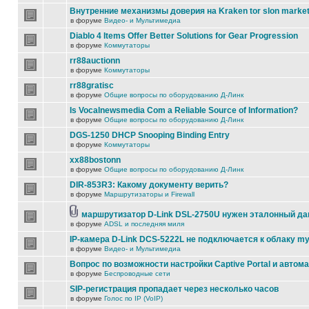
Внутренние механизмы доверия на Kraken tor slon marke
в форуме
Видео- и Мультимедиа
Diablo 4 Items Offer Better Solutions for Gear Progression
в форуме
Коммутаторы
rr88auctionn
в форуме
Коммутаторы
rr88gratisc
в форуме
Общие вопросы по оборудованию Д-Линк
Is Vocalnewsmedia Com a Reliable Source of Information?
в форуме
Общие вопросы по оборудованию Д-Линк
DGS-1250 DHCP Snooping Binding Entry
в форуме
Коммутаторы
xx88bostonn
в форуме
Общие вопросы по оборудованию Д-Линк
DIR-853R3: Какому документу верить?
в форуме
Маршрутизаторы и Firewall
маршрутизатор D-Link DSL-2750U нужен эталонный д
в форуме
ADSL и последняя миля
IP-камера D-Link DCS-5222L не подключается к облаку my
в форуме
Видео- и Мультимедиа
Вопрос по возможности настройки Captive Portal и автом
в форуме
Беспроводные сети
SIP-регистрация пропадает через несколько часов
в форуме
Голос по IP (VoIP)