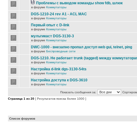
Проблемы с выводом команды show fdb, шлюк
в форуме
Коммутаторы
DGS-1210-24 rev A1 - ACL MAC
в форуме
Коммутаторы
Первый опыт с D-link
в форуме
Коммутаторы
мультикаст DGS-3130-3
в форуме
Коммутаторы
DWC-1000 - внезапно пропал доступ web gui, telnet, ping
в форуме
Беспроводные сети
DGS-1210. Не работает trunk (tagged) между коммутатора
в форуме
Коммутаторы
Настройка d-link dgs-3130-54ts
в форуме
Коммутаторы
Настройка доступа к DGS-3610
в форуме
Коммутаторы
Показать сообщения за:
Сортирова
Страница
1
из
20
[ Результатов поиска более 1000 ]
Список форумов