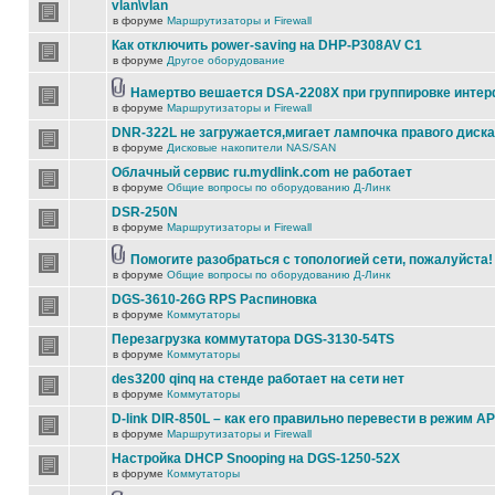
vlan\vlan
в форуме
Маршрутизаторы и Firewall
Как отключить power-saving на DHP-P308AV C1
в форуме
Другое оборудование
Намертво вешается DSA-2208X при группировке инте
в форуме
Маршрутизаторы и Firewall
DNR-322L не загружается,мигает лампочка правого диска
в форуме
Дисковые накопители NAS/SAN
Облачный сервис ru.mydlink.com не работает
в форуме
Общие вопросы по оборудованию Д-Линк
DSR-250N
в форуме
Маршрутизаторы и Firewall
Помогите разобраться с топологией сети, пожалуйста!
в форуме
Общие вопросы по оборудованию Д-Линк
DGS-3610-26G RPS Распиновка
в форуме
Коммутаторы
Перезагрузка коммутатора DGS-3130-54TS
в форуме
Коммутаторы
des3200 qinq на стенде работает на сети нет
в форуме
Коммутаторы
D-link DIR-850L – как его правильно перевести в режим AP
в форуме
Маршрутизаторы и Firewall
Настройка DHCP Snooping на DGS-1250-52X
в форуме
Коммутаторы