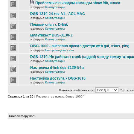
Проблемы с выводом команды show fdb, шлюк
в форуме
Коммутаторы
DGS-1210-24 rev A1 - ACL MAC
в форуме
Коммутаторы
Первый опыт с D-link
в форуме
Коммутаторы
мультикаст DGS-3130-3
в форуме
Коммутаторы
DWC-1000 - внезапно пропал доступ web gui, telnet, ping
в форуме
Беспроводные сети
DGS-1210. Не работает trunk (tagged) между коммутатора
в форуме
Коммутаторы
Настройка d-link dgs-3130-54ts
в форуме
Коммутаторы
Настройка доступа к DGS-3610
в форуме
Коммутаторы
Показать сообщения за:
Сортирова
Страница
1
из
20
[ Результатов поиска более 1000 ]
Список форумов