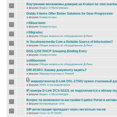
Внутренние механизмы доверия на Kraken tor slon marke
в форуме
Видео- и Мультимедиа
Diablo 4 Items Offer Better Solutions for Gear Progression
в форуме
Коммутаторы
rr88auctionn
в форуме
Коммутаторы
rr88gratisc
в форуме
Общие вопросы по оборудованию Д-Линк
Is Vocalnewsmedia Com a Reliable Source of Information?
в форуме
Общие вопросы по оборудованию Д-Линк
DGS-1250 DHCP Snooping Binding Entry
в форуме
Коммутаторы
xx88bostonn
в форуме
Общие вопросы по оборудованию Д-Линк
DIR-853R3: Какому документу верить?
в форуме
Маршрутизаторы и Firewall
маршрутизатор D-Link DSL-2750U нужен эталонный д
в форуме
ADSL и последняя миля
IP-камера D-Link DCS-5222L не подключается к облаку my
в форуме
Видео- и Мультимедиа
Вопрос по возможности настройки Captive Portal и автом
в форуме
Беспроводные сети
SIP-регистрация пропадает через несколько часов
в форуме
Голос по IP (VoIP)