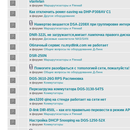
vlan\vlan
в форуме
Маршрутизаторы и Firewall
Как отключить power-saving на DHP-P308AV C1
в форуме
Другое оборудование
Намертво вешается DSA-2208X при группировке инте
в форуме
Маршрутизаторы и Firewall
DNR-322L не загружается,мигает лампочка правого диска
в форуме
Дисковые накопители NAS/SAN
Облачный сервис ru.mydlink.com не работает
в форуме
Общие вопросы по оборудованию Д-Линк
DSR-250N
в форуме
Маршрутизаторы и Firewall
Помогите разобраться с топологией сети, пожалуйста!
в форуме
Общие вопросы по оборудованию Д-Линк
DGS-3610-26G RPS Распиновка
в форуме
Коммутаторы
Перезагрузка коммутатора DGS-3130-54TS
в форуме
Коммутаторы
des3200 qinq на стенде работает на сети нет
в форуме
Коммутаторы
D-link DIR-850L – как его правильно перевести в режим AP
в форуме
Маршрутизаторы и Firewall
Настройка DHCP Snooping на DGS-1250-52X
в форуме
Коммутаторы