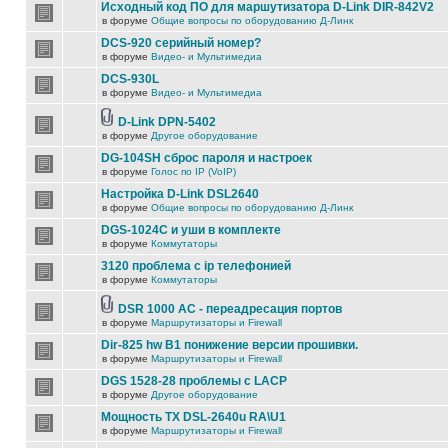
Исходный код ПО для маршутизатора D-Link DIR-842V2
в форуме
Общие вопросы по оборудованию Д-Линк
DCS-920 серийный номер?
в форуме
Видео- и Мультимедиа
DCS-930L
в форуме
Видео- и Мультимедиа
D-Link DPN-5402
в форуме
Другое оборудование
DG-104SH сброс пароля и настроек
в форуме
Голос по IP (VoIP)
Настройка D-Link DSL2640
в форуме
Общие вопросы по оборудованию Д-Линк
DGS-1024C и уши в комплекте
в форуме
Коммутаторы
3120 проблема с ip телефонией
в форуме
Коммутаторы
DSR 1000 AC - переадресация портов
в форуме
Маршрутизаторы и Firewall
Dir-825 hw B1 понижение версии прошивки.
в форуме
Маршрутизаторы и Firewall
DGS 1528-28 проблемы с LACP
в форуме
Другое оборудование
Мощность TX DSL-2640u RA\U1
в форуме
Маршрутизаторы и Firewall