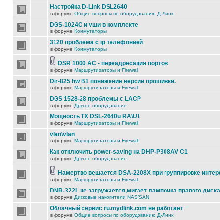
Настройка D-Link DSL2640
в форуме
Общие вопросы по оборудованию Д-Линк
DGS-1024C и уши в комплекте
в форуме
Коммутаторы
3120 проблема с ip телефонией
в форуме
Коммутаторы
DSR 1000 AC - переадресация портов
в форуме
Маршрутизаторы и Firewall
Dir-825 hw B1 понижение версии прошивки.
в форуме
Маршрутизаторы и Firewall
DGS 1528-28 проблемы с LACP
в форуме
Другое оборудование
Мощность TX DSL-2640u RA\U1
в форуме
Маршрутизаторы и Firewall
vlan\vlan
в форуме
Маршрутизаторы и Firewall
Как отключить power-saving на DHP-P308AV C1
в форуме
Другое оборудование
Намертво вешается DSA-2208X при группировке инте
в форуме
Маршрутизаторы и Firewall
DNR-322L не загружается,мигает лампочка правого диска
в форуме
Дисковые накопители NAS/SAN
Облачный сервис ru.mydlink.com не работает
в форуме
Общие вопросы по оборудованию Д-Линк