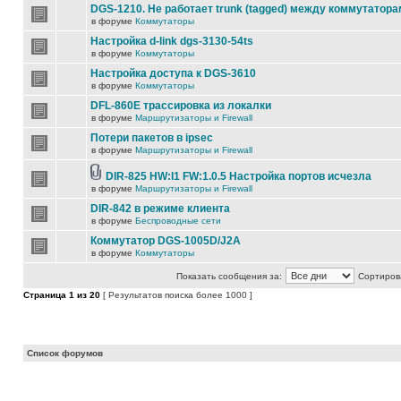
DGS-1210. Не работает trunk (tagged) между коммутатора
в форуме
Коммутаторы
Настройка d-link dgs-3130-54ts
в форуме
Коммутаторы
Настройка доступа к DGS-3610
в форуме
Коммутаторы
DFL-860E трассировка из локалки
в форуме
Маршрутизаторы и Firewall
Потери пакетов в ipsec
в форуме
Маршрутизаторы и Firewall
DIR-825 HW:I1 FW:1.0.5 Настройка портов исчезла
в форуме
Маршрутизаторы и Firewall
DIR-842 в режиме клиента
в форуме
Беспроводные сети
Коммутатор DGS-1005D/J2A
в форуме
Коммутаторы
Показать сообщения за:
Сортирова
Страница
1
из
20
[ Результатов поиска более 1000 ]
Список форумов