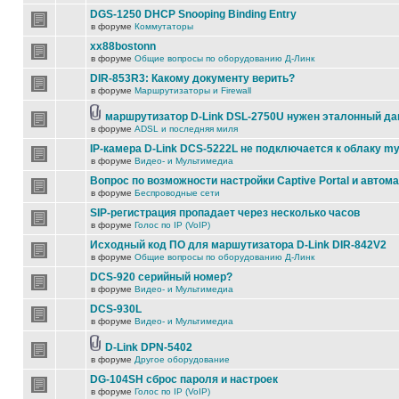
DGS-1250 DHCP Snooping Binding Entry
в форуме
Коммутаторы
xx88bostonn
в форуме
Общие вопросы по оборудованию Д-Линк
DIR-853R3: Какому документу верить?
в форуме
Маршрутизаторы и Firewall
маршрутизатор D-Link DSL-2750U нужен эталонный д
в форуме
ADSL и последняя миля
IP-камера D-Link DCS-5222L не подключается к облаку my
в форуме
Видео- и Мультимедиа
Вопрос по возможности настройки Captive Portal и автом
в форуме
Беспроводные сети
SIP-регистрация пропадает через несколько часов
в форуме
Голос по IP (VoIP)
Исходный код ПО для маршутизатора D-Link DIR-842V2
в форуме
Общие вопросы по оборудованию Д-Линк
DCS-920 серийный номер?
в форуме
Видео- и Мультимедиа
DCS-930L
в форуме
Видео- и Мультимедиа
D-Link DPN-5402
в форуме
Другое оборудование
DG-104SH сброс пароля и настроек
в форуме
Голос по IP (VoIP)