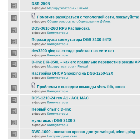
DSR-250N
в форуме
Маршрутизаторы и Firewall
Помогите разобраться с топологией сети, пожалуйста!
в форуме
Общие вопросы по оборудованию Д-Линк
DGS-3610-26G RPS Распиновка
в форуме
Коммутаторы
Перезагрузка коммутатора DGS-3130-54TS
в форуме
Коммутаторы
des3200 qinq на стенде работает на сети нет
в форуме
Коммутаторы
D-link DIR-850L – как его правильно перевести в режим AP
в форуме
Маршрутизаторы и Firewall
Настройка DHCP Snooping на DGS-1250-52X
в форуме
Коммутаторы
Проблемы с выводом команды show fdb, шлюк
в форуме
Коммутаторы
DGS-1210-24 rev A1 - ACL MAC
в форуме
Коммутаторы
Первый опыт с D-link
в форуме
Коммутаторы
мультикаст DGS-3130-3
в форуме
Коммутаторы
DWC-1000 - внезапно пропал доступ web gui, telnet, ping
в форуме
Беспроводные сети