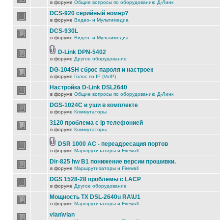
в форуме
Общие вопросы по оборудованию Д-Линк
DCS-920 серийный номер?
в форуме
Видео- и Мультимедиа
DCS-930L
в форуме
Видео- и Мультимедиа
D-Link DPN-5402
в форуме
Другое оборудование
DG-104SH сброс пароля и настроек
в форуме
Голос по IP (VoIP)
Настройка D-Link DSL2640
в форуме
Общие вопросы по оборудованию Д-Линк
DGS-1024C и уши в комплекте
в форуме
Коммутаторы
3120 проблема с ip телефонией
в форуме
Коммутаторы
DSR 1000 AC - переадресация портов
в форуме
Маршрутизаторы и Firewall
Dir-825 hw B1 понижение версии прошивки.
в форуме
Маршрутизаторы и Firewall
DGS 1528-28 проблемы с LACP
в форуме
Другое оборудование
Мощность TX DSL-2640u RA\U1
в форуме
Маршрутизаторы и Firewall
vlan\vlan