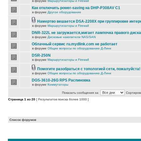
в форуме
Маршрутизаторы и Firewall
Как отключить power-saving на DHP-P308AV C1
в форуме
Другое оборудование
Намертво вешается DSA-2208X при группировке инте
в форуме
Маршрутизаторы и Firewall
DNR-322L не загружается,мигает лампочка правого диска
в форуме
Дисковые накопители NAS/SAN
Облачный сервис ru.mydlink.com не работает
в форуме
Общие вопросы по оборудованию Д-Линк
DSR-250N
в форуме
Маршрутизаторы и Firewall
Помогите разобраться с топологией сети, пожалуйста!
в форуме
Общие вопросы по оборудованию Д-Линк
DGS-3610-26G RPS Распиновка
в форуме
Коммутаторы
Показать сообщения за:
Сортирова
Страница
1
из
20
[ Результатов поиска более 1000 ]
Список форумов