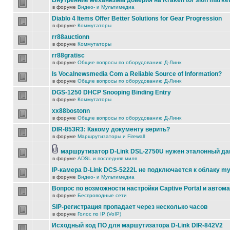
Внутренние механизмы доверия на Kraken tor slon marke
в форуме
Видео- и Мультимедиа
Diablo 4 Items Offer Better Solutions for Gear Progression
в форуме
Коммутаторы
rr88auctionn
в форуме
Коммутаторы
rr88gratisc
в форуме
Общие вопросы по оборудованию Д-Линк
Is Vocalnewsmedia Com a Reliable Source of Information?
в форуме
Общие вопросы по оборудованию Д-Линк
DGS-1250 DHCP Snooping Binding Entry
в форуме
Коммутаторы
xx88bostonn
в форуме
Общие вопросы по оборудованию Д-Линк
DIR-853R3: Какому документу верить?
в форуме
Маршрутизаторы и Firewall
маршрутизатор D-Link DSL-2750U нужен эталонный д
в форуме
ADSL и последняя миля
IP-камера D-Link DCS-5222L не подключается к облаку my
в форуме
Видео- и Мультимедиа
Вопрос по возможности настройки Captive Portal и автом
в форуме
Беспроводные сети
SIP-регистрация пропадает через несколько часов
в форуме
Голос по IP (VoIP)
Исходный код ПО для маршутизатора D-Link DIR-842V2