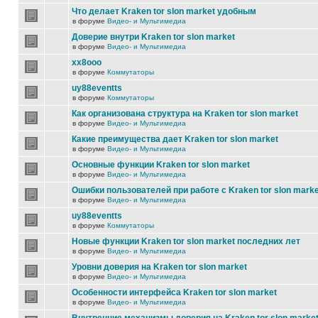
Что делает Kraken tor slon market удобным
в форуме
Видео- и Мультимедиа
Доверие внутри Kraken tor slon market
в форуме
Видео- и Мультимедиа
xx8ooo
в форуме
Коммутаторы
uy88eventts
в форуме
Коммутаторы
Как организована структура на Kraken tor slon market
в форуме
Видео- и Мультимедиа
Какие преимущества дает Kraken tor slon market
в форуме
Видео- и Мультимедиа
Основные функции Kraken tor slon market
в форуме
Видео- и Мультимедиа
Ошибки пользователей при работе с Kraken tor slon marke
в форуме
Видео- и Мультимедиа
uy88eventts
в форуме
Коммутаторы
Новые функции Kraken tor slon market последних лет
в форуме
Видео- и Мультимедиа
Уровни доверия на Kraken tor slon market
в форуме
Видео- и Мультимедиа
Особенности интерфейса Kraken tor slon market
в форуме
Видео- и Мультимедиа