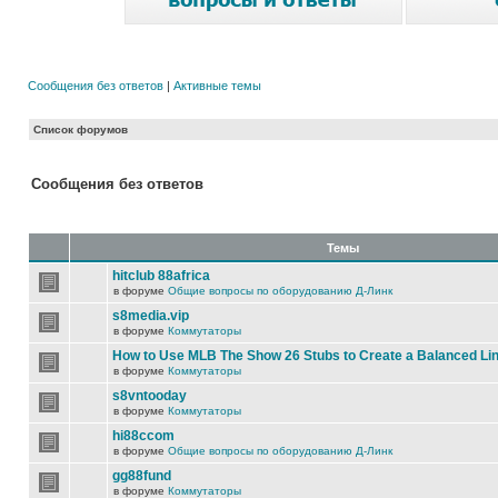
Сообщения без ответов
|
Активные темы
Список форумов
Сообщения без ответов
Темы
hitclub 88africa
в форуме
Общие вопросы по оборудованию Д-Линк
s8media.vip
в форуме
Коммутаторы
How to Use MLB The Show 26 Stubs to Create a Balanced Li
в форуме
Коммутаторы
s8vntooday
в форуме
Коммутаторы
hi88ccom
в форуме
Общие вопросы по оборудованию Д-Линк
gg88fund
в форуме
Коммутаторы