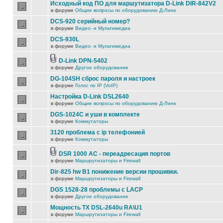
Исходный код ПО для маршутизатора D-Link DIR-842V2
в форуме
Общие вопросы по оборудованию Д-Линк
DCS-920 серийный номер?
в форуме
Видео- и Мультимедиа
DCS-930L
в форуме
Видео- и Мультимедиа
D-Link DPN-5402
в форуме
Другое оборудование
DG-104SH сброс пароля и настроек
в форуме
Голос по IP (VoIP)
Настройка D-Link DSL2640
в форуме
Общие вопросы по оборудованию Д-Линк
DGS-1024C и уши в комплекте
в форуме
Коммутаторы
3120 проблема с ip телефонией
в форуме
Коммутаторы
DSR 1000 AC - переадресация портов
в форуме
Маршрутизаторы и Firewall
Dir-825 hw B1 понижение версии прошивки.
в форуме
Маршрутизаторы и Firewall
DGS 1528-28 проблемы с LACP
в форуме
Другое оборудование
Мощность TX DSL-2640u RA\U1
в форуме
Маршрутизаторы и Firewall