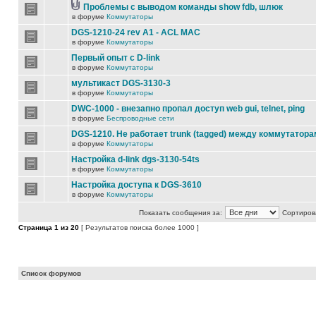
Проблемы с выводом команды show fdb, шлюк
в форуме
Коммутаторы
DGS-1210-24 rev A1 - ACL MAC
в форуме
Коммутаторы
Первый опыт с D-link
в форуме
Коммутаторы
мультикаст DGS-3130-3
в форуме
Коммутаторы
DWC-1000 - внезапно пропал доступ web gui, telnet, ping
в форуме
Беспроводные сети
DGS-1210. Не работает trunk (tagged) между коммутатора
в форуме
Коммутаторы
Настройка d-link dgs-3130-54ts
в форуме
Коммутаторы
Настройка доступа к DGS-3610
в форуме
Коммутаторы
Показать сообщения за:
Сортирова
Страница
1
из
20
[ Результатов поиска более 1000 ]
Список форумов