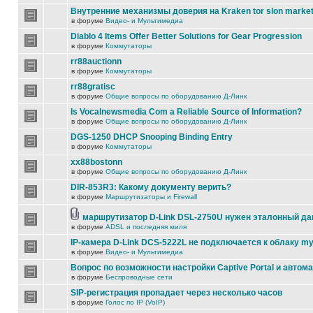
Внутренние механизмы доверия на Kraken tor slon marke
в форуме
Видео- и Мультимедиа
Diablo 4 Items Offer Better Solutions for Gear Progression
в форуме
Коммутаторы
rr88auctionn
в форуме
Коммутаторы
rr88gratisc
в форуме
Общие вопросы по оборудованию Д-Линк
Is Vocalnewsmedia Com a Reliable Source of Information?
в форуме
Общие вопросы по оборудованию Д-Линк
DGS-1250 DHCP Snooping Binding Entry
в форуме
Коммутаторы
xx88bostonn
в форуме
Общие вопросы по оборудованию Д-Линк
DIR-853R3: Какому документу верить?
в форуме
Маршрутизаторы и Firewall
маршрутизатор D-Link DSL-2750U нужен эталонный д
в форуме
ADSL и последняя миля
IP-камера D-Link DCS-5222L не подключается к облаку my
в форуме
Видео- и Мультимедиа
Вопрос по возможности настройки Captive Portal и автом
в форуме
Беспроводные сети
SIP-регистрация пропадает через несколько часов
в форуме
Голос по IP (VoIP)