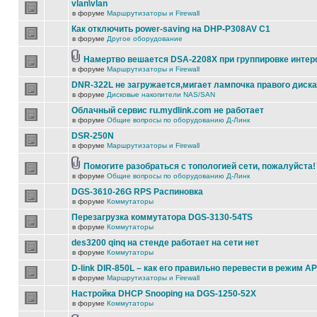
vlan\vlan
в форуме
Маршрутизаторы и Firewall
Как отключить power-saving на DHP-P308AV C1
в форуме
Другое оборудование
Намертво вешается DSA-2208X при группировке инте
в форуме
Маршрутизаторы и Firewall
DNR-322L не загружается,мигает лампочка правого диска
в форуме
Дисковые накопители NAS/SAN
Облачный сервис ru.mydlink.com не работает
в форуме
Общие вопросы по оборудованию Д-Линк
DSR-250N
в форуме
Маршрутизаторы и Firewall
Помогите разобраться с топологией сети, пожалуйста!
в форуме
Общие вопросы по оборудованию Д-Линк
DGS-3610-26G RPS Распиновка
в форуме
Коммутаторы
Перезагрузка коммутатора DGS-3130-54TS
в форуме
Коммутаторы
des3200 qinq на стенде работает на сети нет
в форуме
Коммутаторы
D-link DIR-850L – как его правильно перевести в режим AP
в форуме
Маршрутизаторы и Firewall
Настройка DHCP Snooping на DGS-1250-52X
в форуме
Коммутаторы