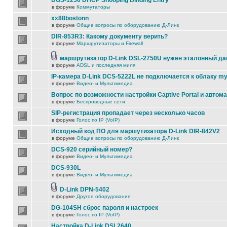
DGS-1250 DHCP Snooping Binding Entry
в форуме
Коммутаторы
xx88bostonn
в форуме
Общие вопросы по оборудованию Д-Линк
DIR-853R3: Какому документу верить?
в форуме
Маршрутизаторы и Firewall
маршрутизатор D-Link DSL-2750U нужен эталонный д
в форуме
ADSL и последняя миля
IP-камера D-Link DCS-5222L не подключается к облаку my
в форуме
Видео- и Мультимедиа
Вопрос по возможности настройки Captive Portal и автом
в форуме
Беспроводные сети
SIP-регистрация пропадает через несколько часов
в форуме
Голос по IP (VoIP)
Исходный код ПО для маршутизатора D-Link DIR-842V2
в форуме
Общие вопросы по оборудованию Д-Линк
DCS-920 серийный номер?
в форуме
Видео- и Мультимедиа
DCS-930L
в форуме
Видео- и Мультимедиа
D-Link DPN-5402
в форуме
Другое оборудование
DG-104SH сброс пароля и настроек
в форуме
Голос по IP (VoIP)
Настройка D-Link DSL2640