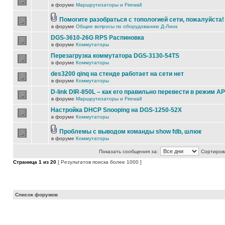
в форуме
Маршрутизаторы и Firewall
Помогите разобраться с топологией сети, пожалуйста!
в форуме
Общие вопросы по оборудованию Д-Линк
DGS-3610-26G RPS Распиновка
в форуме
Коммутаторы
Перезагрузка коммутатора DGS-3130-54TS
в форуме
Коммутаторы
des3200 qinq на стенде работает на сети нет
в форуме
Коммутаторы
D-link DIR-850L – как его правильно перевести в режим AP
в форуме
Маршрутизаторы и Firewall
Настройка DHCP Snooping на DGS-1250-52X
в форуме
Коммутаторы
Проблемы с выводом команды show fdb, шлюк
в форуме
Коммутаторы
Показать сообщения за:
Сортирова
Страница
1
из
20
[ Результатов поиска более 1000 ]
Список форумов