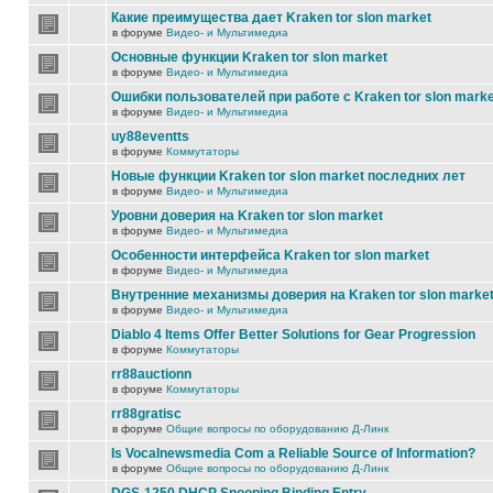
Какие преимущества дает Kraken tor slon market
в форуме
Видео- и Мультимедиа
Основные функции Kraken tor slon market
в форуме
Видео- и Мультимедиа
Ошибки пользователей при работе с Kraken tor slon marke
в форуме
Видео- и Мультимедиа
uy88eventts
в форуме
Коммутаторы
Новые функции Kraken tor slon market последних лет
в форуме
Видео- и Мультимедиа
Уровни доверия на Kraken tor slon market
в форуме
Видео- и Мультимедиа
Особенности интерфейса Kraken tor slon market
в форуме
Видео- и Мультимедиа
Внутренние механизмы доверия на Kraken tor slon marke
в форуме
Видео- и Мультимедиа
Diablo 4 Items Offer Better Solutions for Gear Progression
в форуме
Коммутаторы
rr88auctionn
в форуме
Коммутаторы
rr88gratisc
в форуме
Общие вопросы по оборудованию Д-Линк
Is Vocalnewsmedia Com a Reliable Source of Information?
в форуме
Общие вопросы по оборудованию Д-Линк