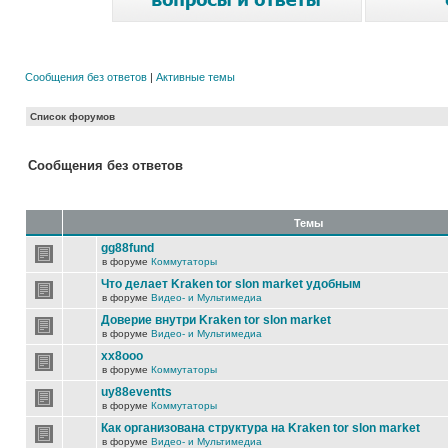
Сообщения без ответов
|
Активные темы
Список форумов
Сообщения без ответов
Темы
gg88fund
в форуме
Коммутаторы
Что делает Kraken tor slon market удобным
в форуме
Видео- и Мультимедиа
Доверие внутри Kraken tor slon market
в форуме
Видео- и Мультимедиа
xx8ooo
в форуме
Коммутаторы
uy88eventts
в форуме
Коммутаторы
Как организована структура на Kraken tor slon market
в форуме
Видео- и Мультимедиа