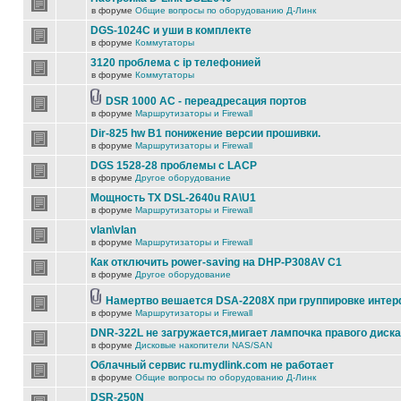
в форуме
Общие вопросы по оборудованию Д-Линк
DGS-1024C и уши в комплекте
в форуме
Коммутаторы
3120 проблема с ip телефонией
в форуме
Коммутаторы
DSR 1000 AC - переадресация портов
в форуме
Маршрутизаторы и Firewall
Dir-825 hw B1 понижение версии прошивки.
в форуме
Маршрутизаторы и Firewall
DGS 1528-28 проблемы с LACP
в форуме
Другое оборудование
Мощность TX DSL-2640u RA\U1
в форуме
Маршрутизаторы и Firewall
vlan\vlan
в форуме
Маршрутизаторы и Firewall
Как отключить power-saving на DHP-P308AV C1
в форуме
Другое оборудование
Намертво вешается DSA-2208X при группировке инте
в форуме
Маршрутизаторы и Firewall
DNR-322L не загружается,мигает лампочка правого диска
в форуме
Дисковые накопители NAS/SAN
Облачный сервис ru.mydlink.com не работает
в форуме
Общие вопросы по оборудованию Д-Линк
DSR-250N