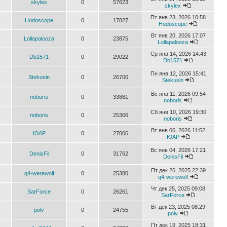
skylex
0
57623
skylex
Пт янв 23, 2026 10:58
Hodoscope
0
17827
Hodoscope
Вт янв 20, 2026 17:07
Lollapalooza
0
23875
Lollapalooza
Ср янв 14, 2026 14:43
Db1571
0
29022
Db1571
Пн янв 12, 2026 15:41
Stekusin
0
26700
Stekusin
Вс янв 11, 2026 09:54
noboris
0
33881
noboris
Сб янв 10, 2026 19:30
noboris
0
25306
noboris
Вт янв 06, 2026 11:52
ЮАР
0
27006
ЮАР
Вс янв 04, 2026 17:21
DenisFil
0
31762
DenisFil
Пт дек 26, 2025 22:39
q4-werewolf
0
25380
q4-werewolf
Чт дек 25, 2025 09:08
SarForce
0
26261
SarForce
Вт дек 23, 2025 08:29
polv
0
24755
polv
Пт дек 19, 2025 18:31