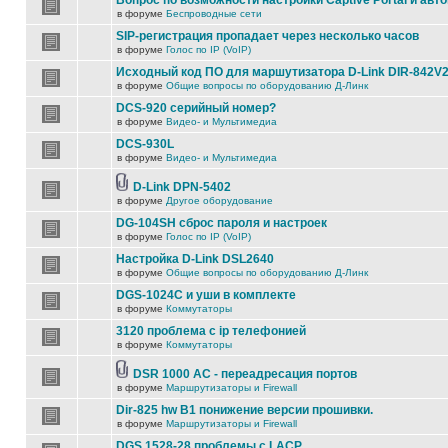
Вопрос по возможности настройки Captive Portal и авт
в форуме
Беспроводные сети
SIP-регистрация пропадает через несколько часов
в форуме
Голос по IP (VoIP)
Исходный код ПО для маршутизатора D-Link DIR-842V
в форуме
Общие вопросы по оборудованию Д-Линк
DCS-920 серийный номер?
в форуме
Видео- и Мультимедиа
DCS-930L
в форуме
Видео- и Мультимедиа
D-Link DPN-5402
в форуме
Другое оборудование
DG-104SH сброс пароля и настроек
в форуме
Голос по IP (VoIP)
Настройка D-Link DSL2640
в форуме
Общие вопросы по оборудованию Д-Линк
DGS-1024C и уши в комплекте
в форуме
Коммутаторы
3120 проблема с ip телефонией
в форуме
Коммутаторы
DSR 1000 AC - переадресация портов
в форуме
Маршрутизаторы и Firewall
Dir-825 hw B1 понижение версии прошивки.
в форуме
Маршрутизаторы и Firewall
DGS 1528-28 проблемы с LACP