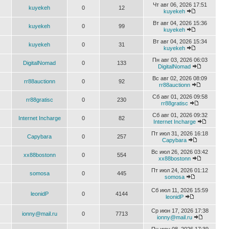
Чт авг 06, 2026 17:51
kuyekeh
0
12
kuyekeh
Вт авг 04, 2026 15:36
kuyekeh
0
99
kuyekeh
Вт авг 04, 2026 15:34
kuyekeh
0
31
kuyekeh
Пн авг 03, 2026 06:03
DigitalNomad
0
133
DigitalNomad
Вс авг 02, 2026 08:09
rr88auctionn
0
92
rr88auctionn
Сб авг 01, 2026 09:58
rr88gratisc
0
230
rr88gratisc
Сб авг 01, 2026 09:32
Internet Incharge
0
82
Internet Incharge
Пт июл 31, 2026 16:18
Capybara
0
257
Capybara
Вс июл 26, 2026 03:42
xx88bostonn
0
554
xx88bostonn
Пт июл 24, 2026 01:12
somosa
0
445
somosa
Сб июл 11, 2026 15:59
leonidP
0
4144
leonidP
Ср июн 17, 2026 17:38
ionny@mail.ru
0
7713
ionny@mail.ru