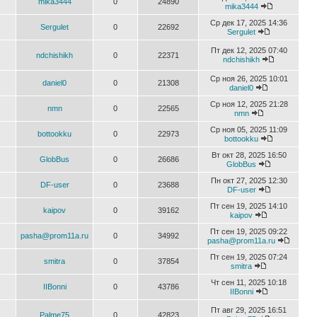
mika3444
0
24890
mika3444
Ср дек 17, 2025 14:36
Sergulet
0
22692
Sergulet
Пт дек 12, 2025 07:40
ndchishikh
0
22371
ndchishikh
Ср ноя 26, 2025 10:01
daniel0
0
21308
daniel0
Ср ноя 12, 2025 21:28
nmn
0
22565
nmn
Ср ноя 05, 2025 11:09
bottookku
0
22973
bottookku
Вт окт 28, 2025 16:50
GlobBus
0
26686
GlobBus
Пн окт 27, 2025 12:30
DF-user
0
23688
DF-user
Пт сен 19, 2025 14:10
kaipov
0
39162
kaipov
Пт сен 19, 2025 09:22
pasha@prom11a.ru
0
34992
pasha@prom11a.ru
Пт сен 19, 2025 07:24
smitra
0
37854
smitra
Чт сен 11, 2025 10:18
IIBonni
0
43786
IIBonni
Пт авг 29, 2025 16:51
Palme75
0
42823