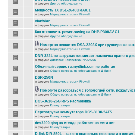
в форуме
Другое оборудование
Мощность TX DSL-2640u RA\U1
в форуме
Маршрутизаторы и Firewall
vlan\vlan
в форуме
Маршрутизаторы и Firewall
Как отключить power-saving на DHP-P308AV C1
в форуме
Другое оборудование
Намертво вешается DSA-2208X при группировке ин
в форуме
Маршрутизаторы и Firewall
DNR-322L не загружается,мигает лампочка правого ди
в форуме
Дисковые накопители NAS/SAN
Облачный сервис ru.mydlink.com не работает
в форуме
Общие вопросы по оборудованию Д-Линк
DSR-250N
в форуме
Маршрутизаторы и Firewall
Помогите разобраться с топологией сети, пожалуйс
в форуме
Общие вопросы по оборудованию Д-Линк
DGS-3610-26G RPS Распиновка
в форуме
Коммутаторы
Перезагрузка коммутатора DGS-3130-54TS
в форуме
Коммутаторы
des3200 qinq на стенде работает на сети нет
в форуме
Коммутаторы
D-link DIR-850L – как его правильно перевести в режим