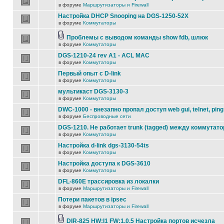
в форуме
Маршрутизаторы и Firewall
Настройка DHCP Snooping на DGS-1250-52X
в форуме
Коммутаторы
Проблемы с выводом команды show fdb, шлюк
в форуме
Коммутаторы
DGS-1210-24 rev A1 - ACL MAC
в форуме
Коммутаторы
Первый опыт с D-link
в форуме
Коммутаторы
мультикаст DGS-3130-3
в форуме
Коммутаторы
DWC-1000 - внезапно пропал доступ web gui, telnet, ping
в форуме
Беспроводные сети
DGS-1210. Не работает trunk (tagged) между коммутато
в форуме
Коммутаторы
Настройка d-link dgs-3130-54ts
в форуме
Коммутаторы
Настройка доступа к DGS-3610
в форуме
Коммутаторы
DFL-860E трассировка из локалки
в форуме
Маршрутизаторы и Firewall
Потери пакетов в ipsec
в форуме
Маршрутизаторы и Firewall
DIR-825 HW:I1 FW:1.0.5 Настройка портов исчезла