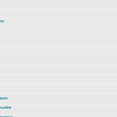
ket
 дамп
mydlink