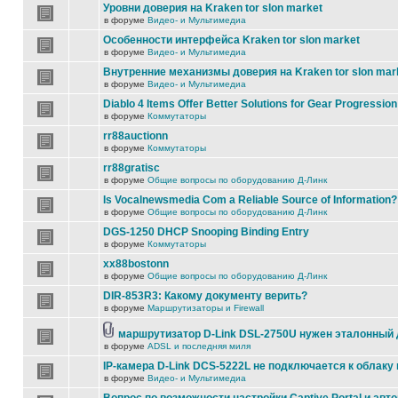
Уровни доверия на Kraken tor slon market
в форуме
Видео- и Мультимедиа
Особенности интерфейса Kraken tor slon market
в форуме
Видео- и Мультимедиа
Внутренние механизмы доверия на Kraken tor slon mar
в форуме
Видео- и Мультимедиа
Diablo 4 Items Offer Better Solutions for Gear Progression
в форуме
Коммутаторы
rr88auctionn
в форуме
Коммутаторы
rr88gratisc
в форуме
Общие вопросы по оборудованию Д-Линк
Is Vocalnewsmedia Com a Reliable Source of Information?
в форуме
Общие вопросы по оборудованию Д-Линк
DGS-1250 DHCP Snooping Binding Entry
в форуме
Коммутаторы
xx88bostonn
в форуме
Общие вопросы по оборудованию Д-Линк
DIR-853R3: Какому документу верить?
в форуме
Маршрутизаторы и Firewall
маршрутизатор D-Link DSL-2750U нужен эталонный
в форуме
ADSL и последняя миля
IP-камера D-Link DCS-5222L не подключается к облаку 
в форуме
Видео- и Мультимедиа