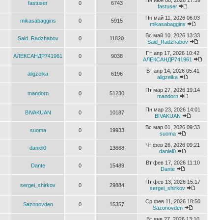
Пн июн 08, 2026 17:39
fastuser
0
6743
fastuser
Пн май 11, 2026 06:03
mikasabaggins
0
5915
mikasabaggins
Вс май 10, 2026 13:33
Said_Radzhabov
0
11820
Said_Radzhabov
Пт апр 17, 2026 10:42
АЛЕКСАНДР741961
0
9038
АЛЕКСАНДР741961
Вт апр 14, 2026 05:41
aligzeika
0
6196
aligzeika
Пт мар 27, 2026 19:14
mandorn
0
51230
mandorn
Пн мар 23, 2026 14:01
BIVAKUAN
0
10187
BIVAKUAN
Вс мар 01, 2026 09:33
suoma
0
19933
suoma
Чт фев 26, 2026 09:21
daniel0
0
13668
daniel0
Вт фев 17, 2026 11:10
Dante
0
15489
Dante
Пт фев 13, 2026 15:17
sergei_shirkov
0
29884
sergei_shirkov
Ср фев 11, 2026 18:50
Sazonovden
0
15357
Sazonovden
Вт янв 27, 2026 13:10