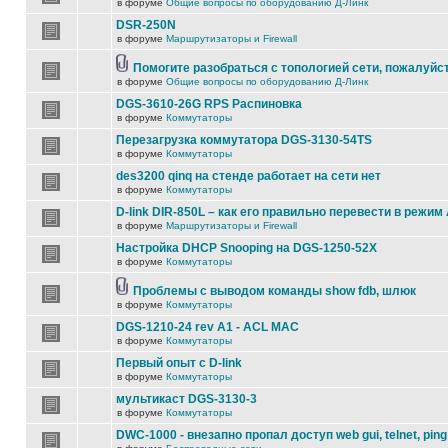
в форуме
Общие вопросы по оборудованию Д-Линк
DSR-250N
в форуме
Маршрутизаторы и Firewall
Помогите разобраться с топологией сети, пожалуйс
в форуме
Общие вопросы по оборудованию Д-Линк
DGS-3610-26G RPS Распиновка
в форуме
Коммутаторы
Перезагрузка коммутатора DGS-3130-54TS
в форуме
Коммутаторы
des3200 qinq на стенде работает на сети нет
в форуме
Коммутаторы
D-link DIR-850L – как его правильно перевести в режим
в форуме
Маршрутизаторы и Firewall
Настройка DHCP Snooping на DGS-1250-52X
в форуме
Коммутаторы
Проблемы с выводом команды show fdb, шлюк
в форуме
Коммутаторы
DGS-1210-24 rev A1 - ACL MAC
в форуме
Коммутаторы
Первый опыт с D-link
в форуме
Коммутаторы
мультикаст DGS-3130-3
в форуме
Коммутаторы
DWC-1000 - внезапно пропал доступ web gui, telnet, ping