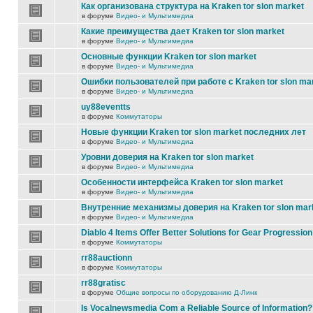
Как организована структура на Kraken tor slon market
в форуме
Видео- и Мультимедиа
Какие преимущества дает Kraken tor slon market
в форуме
Видео- и Мультимедиа
Основные функции Kraken tor slon market
в форуме
Видео- и Мультимедиа
Ошибки пользователей при работе с Kraken tor slon ma
в форуме
Видео- и Мультимедиа
uy88eventts
в форуме
Коммутаторы
Новые функции Kraken tor slon market последних лет
в форуме
Видео- и Мультимедиа
Уровни доверия на Kraken tor slon market
в форуме
Видео- и Мультимедиа
Особенности интерфейса Kraken tor slon market
в форуме
Видео- и Мультимедиа
Внутренние механизмы доверия на Kraken tor slon mar
в форуме
Видео- и Мультимедиа
Diablo 4 Items Offer Better Solutions for Gear Progression
в форуме
Коммутаторы
rr88auctionn
в форуме
Коммутаторы
rr88gratisc
в форуме
Общие вопросы по оборудованию Д-Линк
Is Vocalnewsmedia Com a Reliable Source of Information?