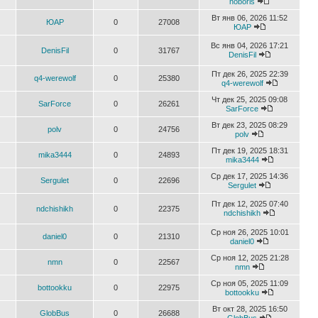
noboris
Вт янв 06, 2026 11:52
ЮАР
0
27008
ЮАР
Вс янв 04, 2026 17:21
DenisFil
0
31767
DenisFil
Пт дек 26, 2025 22:39
q4-werewolf
0
25380
q4-werewolf
Чт дек 25, 2025 09:08
SarForce
0
26261
SarForce
Вт дек 23, 2025 08:29
polv
0
24756
polv
Пт дек 19, 2025 18:31
mika3444
0
24893
mika3444
Ср дек 17, 2025 14:36
Sergulet
0
22696
Sergulet
Пт дек 12, 2025 07:40
ndchishikh
0
22375
ndchishikh
Ср ноя 26, 2025 10:01
daniel0
0
21310
daniel0
Ср ноя 12, 2025 21:28
nmn
0
22567
nmn
Ср ноя 05, 2025 11:09
bottookku
0
22975
bottookku
Вт окт 28, 2025 16:50
GlobBus
0
26688