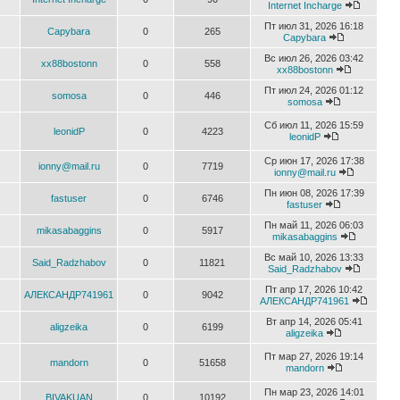
Internet Incharge
Пт июл 31, 2026 16:18
Capybara
0
265
Capybara
Вс июл 26, 2026 03:42
xx88bostonn
0
558
xx88bostonn
Пт июл 24, 2026 01:12
somosa
0
446
somosa
Сб июл 11, 2026 15:59
leonidP
0
4223
leonidP
Ср июн 17, 2026 17:38
ionny@mail.ru
0
7719
ionny@mail.ru
Пн июн 08, 2026 17:39
fastuser
0
6746
fastuser
Пн май 11, 2026 06:03
mikasabaggins
0
5917
mikasabaggins
Вс май 10, 2026 13:33
Said_Radzhabov
0
11821
Said_Radzhabov
Пт апр 17, 2026 10:42
АЛЕКСАНДР741961
0
9042
АЛЕКСАНДР741961
Вт апр 14, 2026 05:41
aligzeika
0
6199
aligzeika
Пт мар 27, 2026 19:14
mandorn
0
51658
mandorn
Пн мар 23, 2026 14:01
BIVAKUAN
0
10192