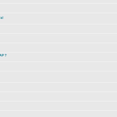
та!
 AP ?