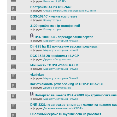
в форуме
Голос по IP (VoIP)
Настройка D-Link DSL2640
в форуме
Общие вопросы по оборудованию Д-Линк
DGS-1024C и уши в комплекте
в форуме
Коммутаторы
3120 проблема с ip телефонией
в форуме
Коммутаторы
DSR 1000 AC - переадресация портов
в форуме
Маршрутизаторы и Firewall
Dir-825 hw B1 понижение версии прошивки.
в форуме
Маршрутизаторы и Firewall
DGS 1528-28 проблемы с LACP
в форуме
Другое оборудование
Мощность TX DSL-2640u RA\U1
в форуме
Маршрутизаторы и Firewall
vlan\vlan
в форуме
Маршрутизаторы и Firewall
Как отключить power-saving на DHP-P308AV C1
в форуме
Другое оборудование
Намертво вешается DSA-2208X при группировке ин
в форуме
Маршрутизаторы и Firewall
DNR-322L не загружается,мигает лампочка правого ди
в форуме
Дисковые накопители NAS/SAN
Облачный сервис ru.mydlink.com не работает