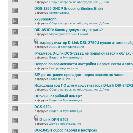
в форуме
Общие вопросы по оборудованию Д-Линк
DGS-1250 DHCP Snooping Binding Entry
в форуме
Коммутаторы
xx88bostonn
в форуме
Общие вопросы по оборудованию Д-Линк
DIR-853R3: Какому документу верить?
в форуме
Маршрутизаторы и Firewall
маршрутизатор D-Link DSL-2750U нужен эталонный
в форуме
ADSL и последняя миля
IP-камера D-Link DCS-5222L не подключается к облаку 
в форуме
Видео- и Мультимедиа
Вопрос по возможности настройки Captive Portal и авт
в форуме
Беспроводные сети
SIP-регистрация пропадает через несколько часов
в форуме
Голос по IP (VoIP)
Исходный код ПО для маршутизатора D-Link DIR-842V
в форуме
Общие вопросы по оборудованию Д-Линк
DCS-920 серийный номер?
в форуме
Видео- и Мультимедиа
DCS-930L
в форуме
Видео- и Мультимедиа
D-Link DPN-5402
в форуме
Другое оборудование
DG-104SH сброс пароля и настроек