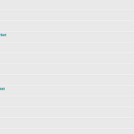
rket
ket