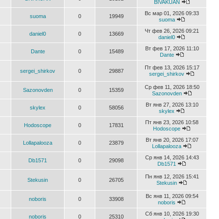
BIVAKUAN
Вс мар 01, 2026 09:33
suoma
0
19949
suoma
Чт фев 26, 2026 09:21
daniel0
0
13669
daniel0
Вт фев 17, 2026 11:10
Dante
0
15489
Dante
Пт фев 13, 2026 15:17
sergei_shirkov
0
29887
sergei_shirkov
Ср фев 11, 2026 18:50
Sazonovden
0
15359
Sazonovden
Вт янв 27, 2026 13:10
skylex
0
58056
skylex
Пт янв 23, 2026 10:58
Hodoscope
0
17831
Hodoscope
Вт янв 20, 2026 17:07
Lollapalooza
0
23879
Lollapalooza
Ср янв 14, 2026 14:43
Db1571
0
29098
Db1571
Пн янв 12, 2026 15:41
Stekusin
0
26705
Stekusin
Вс янв 11, 2026 09:54
noboris
0
33908
noboris
Сб янв 10, 2026 19:30
noboris
0
25310