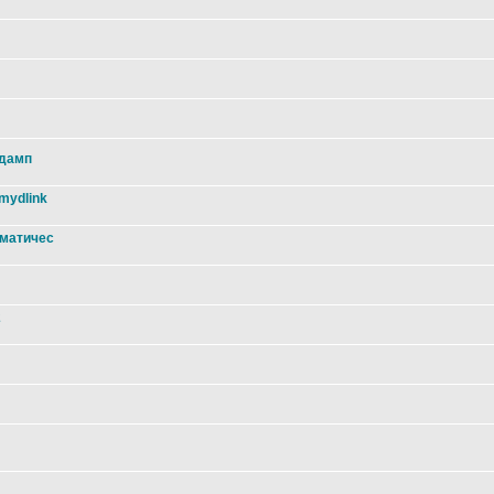
 дамп
mydlink
оматичес
2